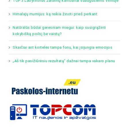
TOP 3 Labyrinthus žaidimų kambariai suaugusiems Vilniuje
Himalajų mumijus: ką reikia žinoti prieš perkant
Natūralūs būdai geresniam miegui: kaip susigrąžinti
kokybišką poilsį be vaistų?
Skaičiai ant kortelės tampa fonu, kai įsijungia emocijos
„Aš tik pasižiūrėsiu rezultatą“ dažnai tampa vakaro planu