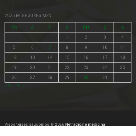
2025 M. GEGUŽĖS MĖN.
PR
A
T
K
PN
Š
S
1
2
3
4
5
6
7
8
9
10
11
12
13
14
15
16
17
18
19
20
21
22
23
24
25
26
27
28
29
30
31
« Bal
Bir »
Visos teisės saugomos © 2026
Netradicinė medicina
.
Pagrindinis
Turinio naudojimo sąlygos
Kontaktai