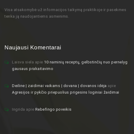
Visa atsakomybė už informacijos taikymą praktikoje ir pasekmes
tenka ją naudojantiems asmenims.
Naujausi Komentarai
Laisva siela
apie
10 naminių receptų, gelbstinčių nuo pernelyg
gausaus prakaitavimo
Deiline | zaidimai vaikams | dovana | dovanos idėja
apie
Agresijos ir pykčio priepuolius prigesins loginiai žaidimai
Ingrida
apie
Rebefingo poveikis