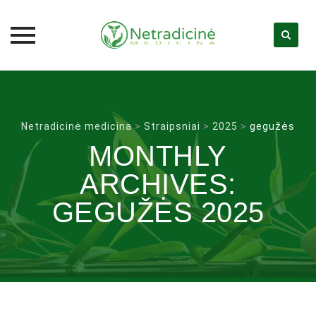
Skip
to
content
Netradicinė medicina
>
Straipsniai
>
2025
>
gegužės
MONTHLY
ARCHIVES:
GEGUŽĖS 2025