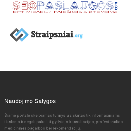
Naudojimo Sąlygos
Šiame portale skelbiamas turinys
yra skirtas tik informaciniams
tikslams ir negali pakeisti gydytojo
konsultacijos,
profesionalios
medicininės pagalbos bei rekomendacijų
.