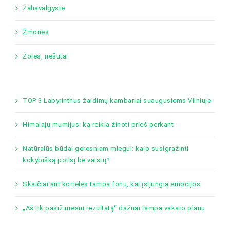
Žaliavalgystė
Žmonės
Žolės, riešutai
TOP 3 Labyrinthus žaidimų kambariai suaugusiems Vilniuje
Himalajų mumijus: ką reikia žinoti prieš perkant
Natūralūs būdai geresniam miegui: kaip susigrąžinti
kokybišką poilsį be vaistų?
Skaičiai ant kortelės tampa fonu, kai įsijungia emocijos
„Aš tik pasižiūrėsiu rezultatą“ dažnai tampa vakaro planu