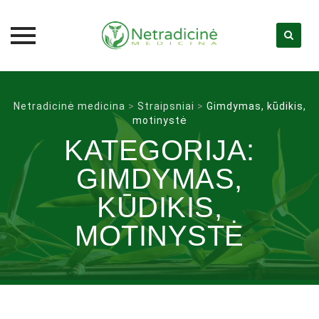
Skip
to
Netradicinė medicina
>
Straipsniai
>
Gimdymas, kūdikis,
content
motinystė
KATEGORIJA:
GIMDYMAS,
KŪDIKIS,
MOTINYSTĖ