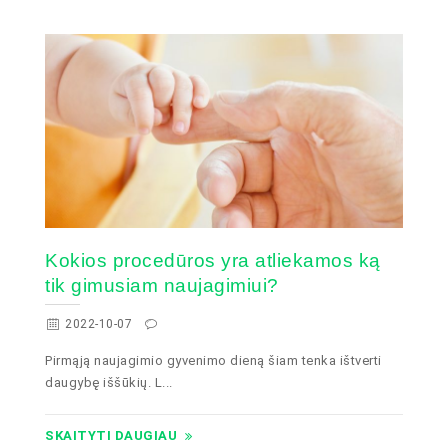
Kokios procedūros yra atliekamos ką
tik gimusiam naujagimiui?
2022-10-07
Pirmąją naujagimio gyvenimo dieną šiam tenka ištverti
daugybę iššūkių. L...
SKAITYTI DAUGIAU