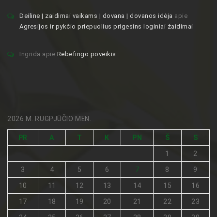
Deiline | zaidimai vaikams | dovana | dovanos idėja
apie
Agresijos ir pykčio priepuolius prigesins loginiai žaidimai
Ingrida
apie
Rebefingo poveikis
2026 M. RUGPJŪČIO MĖN.
PR
A
T
K
PN
Š
S
1
2
3
4
5
6
7
8
9
10
11
12
13
14
15
16
17
18
19
20
21
22
23