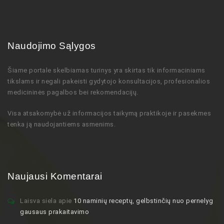
Naudojimo Sąlygos
Šiame portale skelbiamas turinys
yra skirtas tik informaciniams
tikslams ir negali pakeisti gydytojo
konsultacijos,
profesionalios
medicininės pagalbos bei rekomendacijų
.
Visa atsakomybė už informacijos taikymą praktikoje ir pasekmes
tenka ją naudojantiems asmenims.
Naujausi Komentarai
Laisva siela
apie
10 naminių receptų, gelbstinčių nuo pernelyg
gausaus prakaitavimo