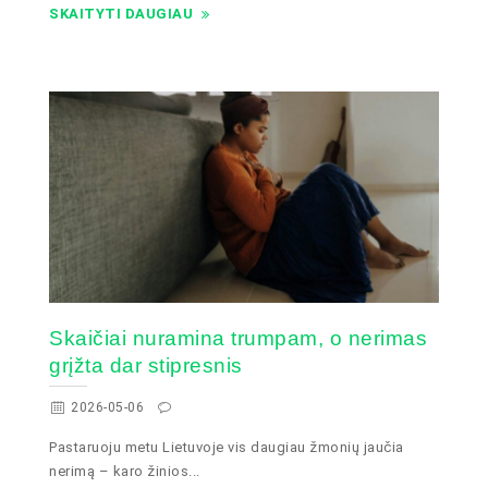
SKAITYTI DAUGIAU
Skaičiai nuramina trumpam, o nerimas
grįžta dar stipresnis
2026-05-06
Pastaruoju metu Lietuvoje vis daugiau žmonių jaučia
nerimą – karo žinios...