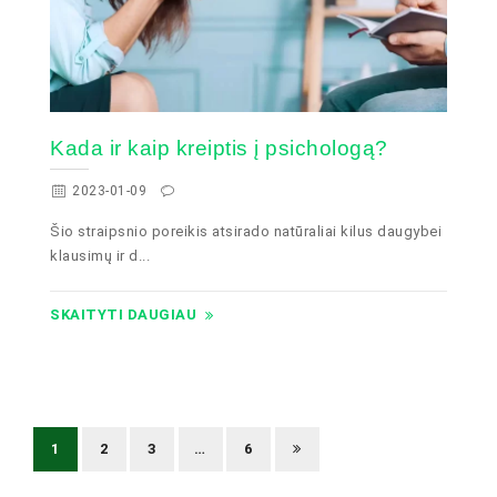
Kada ir kaip kreiptis į psichologą?
2023-01-09
Šio straipsnio poreikis atsirado natūraliai kilus daugybei
klausimų ir d...
SKAITYTI DAUGIAU
1
2
3
…
6