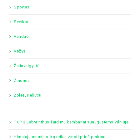
Sportas
Sveikata
Vanduo
Vėžys
Žaliavalgystė
Žmonės
Žolės, riešutai
TOP 3 Labyrinthus žaidimų kambariai suaugusiems Vilniuje
Himalajų mumijus: ką reikia žinoti prieš perkant