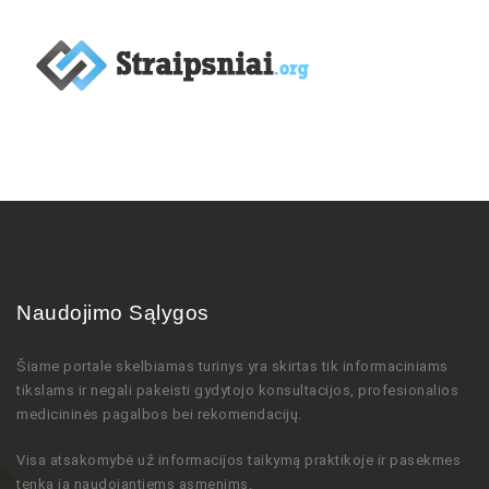
Naudojimo Sąlygos
Šiame portale skelbiamas turinys
yra skirtas tik informaciniams
tikslams ir negali pakeisti gydytojo
konsultacijos,
profesionalios
medicininės pagalbos bei rekomendacijų
.
Visa atsakomybė už informacijos taikymą praktikoje ir pasekmes
tenka ją naudojantiems asmenims.