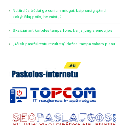
Natūralūs būdai geresniam miegui: kaip susigrąžinti
kokybišką poilsį be vaistų?
Skaičiai ant kortelės tampa fonu, kai įsijungia emocijos
„Aš tik pasižiūrėsiu rezultatą“ dažnai tampa vakaro planu