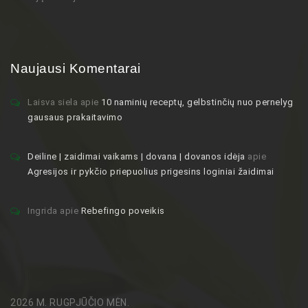
Naujausi Komentarai
Laisva siela
apie
10 naminių receptų, gelbstinčių nuo pernelyg
gausaus prakaitavimo
Deiline | zaidimai vaikams | dovana | dovanos idėja
apie
Agresijos ir pykčio priepuolius prigesins loginiai žaidimai
Ingrida
apie
Rebefingo poveikis
2026 M. RUGPJŪČIO MĖN.