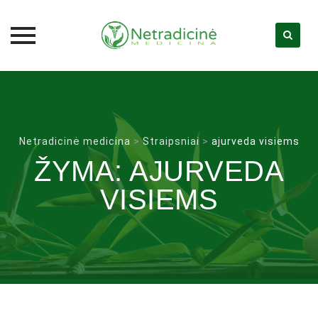
Skip
to
content
Netradicinė medicina
>
Straipsniai
>
ajurveda visiems
ŽYMA:
AJURVEDA
VISIEMS