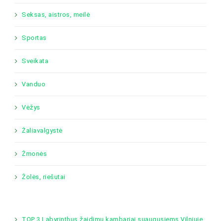
Seksas, aistros, meilė
Sportas
Sveikata
Vanduo
Vėžys
Žaliavalgystė
Žmonės
Žolės, riešutai
TOP 3 Labyrinthus žaidimų kambariai suaugusiems Vilniuje