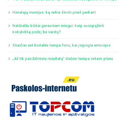
Himalajų mumijus: ką reikia žinoti prieš perkant
Natūralūs būdai geresniam miegui: kaip susigrąžinti
kokybišką poilsį be vaistų?
Skaičiai ant kortelės tampa fonu, kai įsijungia emocijos
„Aš tik pasižiūrėsiu rezultatą“ dažnai tampa vakaro planu