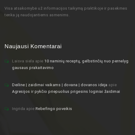
Visa atsakomybė už informacijos taikymą praktikoje ir pasekmes
tenka ją naudojantiems asmenims.
Naujausi Komentarai
Laisva siela
apie
10 naminių receptų, gelbstinčių nuo pernelyg
gausaus prakaitavimo
Deiline | zaidimai vaikams | dovana | dovanos idėja
apie
Agresijos ir pykčio priepuolius prigesins loginiai žaidimai
Ingrida
apie
Rebefingo poveikis