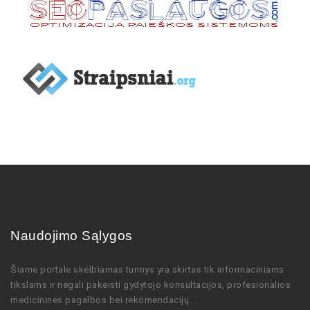
Naudojimo Sąlygos
Šiame portale skelbiamas turinys
yra skirtas tik informaciniams
tikslams ir negali pakeisti gydytojo
konsultacijos,
profesionalios
medicininės pagalbos bei rekomendacijų
.