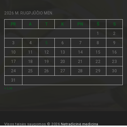
2026 M. RUGPJŪČIO MĖN.
PR
A
T
K
PN
Š
S
1
2
3
4
5
6
7
8
9
10
11
12
13
14
15
16
17
18
19
20
21
22
23
24
25
26
27
28
29
30
31
« Lie
Visos teisės saugomos © 2026
Netradicinė medicina
.