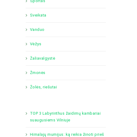
Sportas
Sveikata
Vanduo
Vėžys
Žaliavalgystė
Žmonės
Žolės, riešutai
TOP 3 Labyrinthus žaidimų kambariai
suaugusiems Vilniuje
Himalajų mumijus: ką reikia žinoti prieš