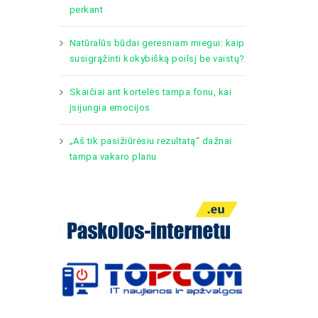
perkant
Natūralūs būdai geresniam miegui: kaip
susigrąžinti kokybišką poilsį be vaistų?
Skaičiai ant kortelės tampa fonu, kai
įsijungia emocijos
„Aš tik pasižiūrėsiu rezultatą“ dažnai
tampa vakaro planu