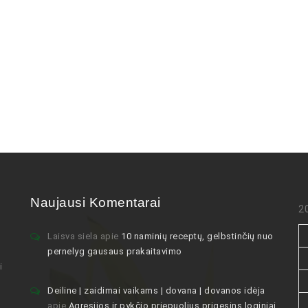
Naujausi Komentarai
2
Laisva siela
apie
10 naminių receptų, gelbstinčių nuo
pernelyg gausaus prakaitavimo
i
Deiline | zaidimai vaikams | dovana | dovanos idėja
apie
Agresijos ir pykčio priepuolius prigesins loginiai