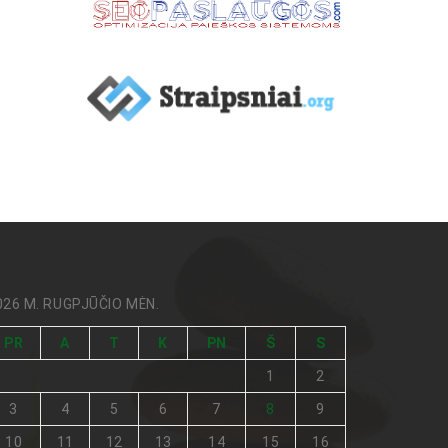
026 M. RUGPJŪČIO MĖN.
PR
A
T
K
PN
Š
S
1
2
3
4
5
6
7
8
9
10
11
12
13
14
15
16