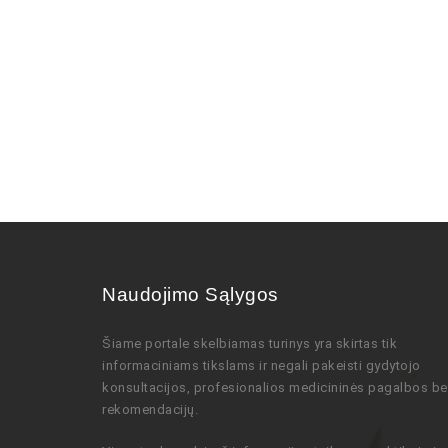
Naudojimo Sąlygos
Šiame portale skelbiamas turinys
yra skirtas tik
informaciniams tikslams ir negali pakeisti gydytojo
konsultacijos,
profesionalios
medicininės pagalbos be
rekomendacijų
.