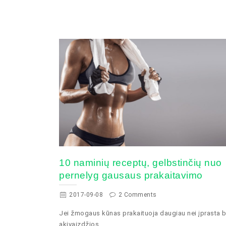
10 naminių receptų, gelbstinčių nuo
pernelyg gausaus prakaitavimo
2017-09-08
2 Comments
Jei žmogaus kūnas prakaituoja daugiau nei įprasta b
akivaizdžios...