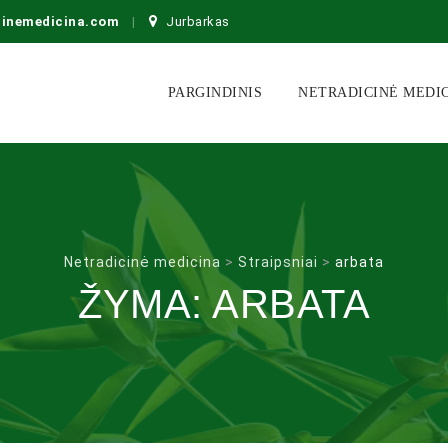
cinemedicina.com
Jurbarkas
Skip
to
PARGINDINIS
NETRADICINĖ MEDI
content
Netradicinė medicina
>
Straipsniai
>
arbata
ŽYMA:
ARBATA