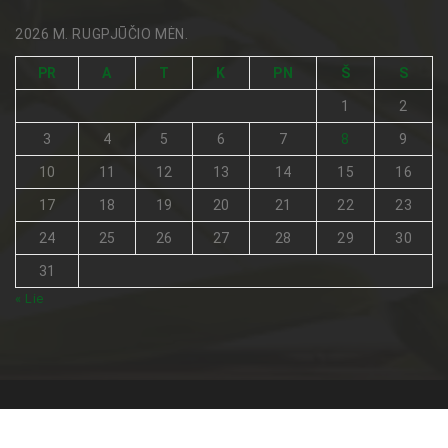
2026 M. RUGPJŪČIO MĖN.
PR
A
T
K
PN
Š
S
1
2
3
4
5
6
7
8
9
10
11
12
13
14
15
16
17
18
19
20
21
22
23
24
25
26
27
28
29
30
31
« Lie
Visos teisės saugomos © 2026
Netradicinė medicina
.
Pagrindinis
Turinio naudojimo sąlygos
Kontaktai