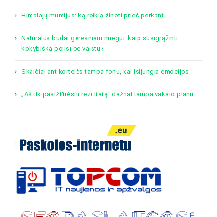
Himalajų mumijus: ką reikia žinoti prieš perkant
Natūralūs būdai geresniam miegui: kaip susigrąžinti
kokybišką poilsį be vaistų?
Skaičiai ant kortelės tampa fonu, kai įsijungia emocijos
„Aš tik pasižiūrėsiu rezultatą“ dažnai tampa vakaro planu