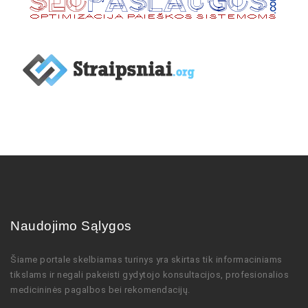
Naudojimo Sąlygos
Šiame portale skelbiamas turinys
yra skirtas tik informaciniams
tikslams ir negali pakeisti gydytojo
konsultacijos,
profesionalios
medicininės pagalbos bei rekomendacijų
.