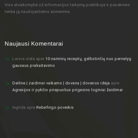
Visa atsakomybė už informacijos taikymą praktikoje ir pasekmes
tenka ją naudojantiems asmenims.
Naujausi Komentarai
Laisva siela
apie
10 naminių receptų, gelbstinčių nuo pernelyg
gausaus prakaitavimo
Deiline | zaidimai vaikams | dovana | dovanos idėja
apie
Agresijos ir pykčio priepuolius prigesins loginiai žaidimai
Ingrida
apie
Rebefingo poveikis