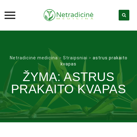
Skip
to
content
Netradicinė medicina
>
Straipsniai
>
astrus prakaito
kvapas
ŽYMA:
ASTRUS
PRAKAITO KVAPAS