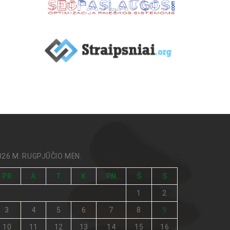
026 M. RUGPJŪČIO MĖN.
PR
A
T
K
PN
Š
S
1
2
3
4
5
6
7
8
9
10
11
12
13
14
15
16