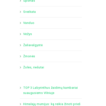
Sportas
Sveikata
Vanduo
Vėžys
Žaliavalgystė
Žmonės
Žolės, riešutai
TOP 3 Labyrinthus žaidimų kambariai
suaugusiems Vilniuje
Himalajų mumijus: ką reikia žinoti prieš