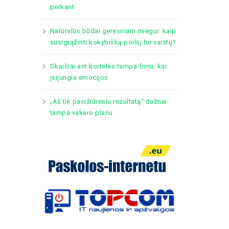
perkant
Natūralūs būdai geresniam miegui: kaip
susigrąžinti kokybišką poilsį be vaistų?
Skaičiai ant kortelės tampa fonu, kai
įsijungia emocijos
„Aš tik pasižiūrėsiu rezultatą“ dažnai
tampa vakaro planu