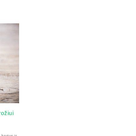
rožiui
 korius ir