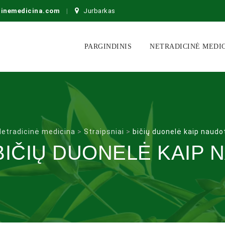
cinemedicina.com
Jurbarkas
Skip
to
PARGINDINIS
NETRADICINĖ MEDI
content
Netradicinė medicina
>
Straipsniai
>
bičių duonelė kaip naudo
BIČIŲ DUONELĖ KAIP 