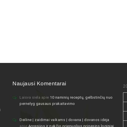
Naujausi Komentarai
2
Laisva siela
apie
10 naminių receptų, gelbstinčių nuo
pernelyg gausaus prakaitavimo
i
Deiline | zaidimai vaikams | dovana | dovanos idėja
apie
Agresijos ir pykčio priepuolius prigesins loginiai