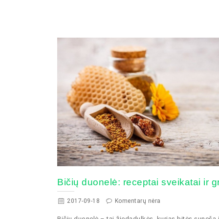
Bičių duonelė: receptai sveikatai ir g
2017-09-18
Komentarų nėra
Bičių duonelė – tai žiedadulkės, kurias bitės suneša į