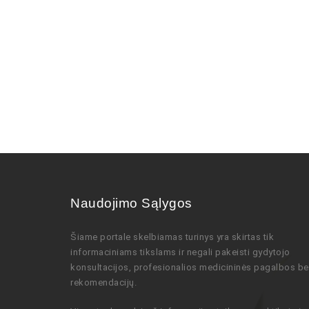
Naudojimo Sąlygos
Šiame portale skelbiamas turinys
yra skirtas tik
informaciniams tikslams ir negali pakeisti gydytojo
konsultacijos,
profesionalios
medicininės pagalbos be
rekomendacijų
.