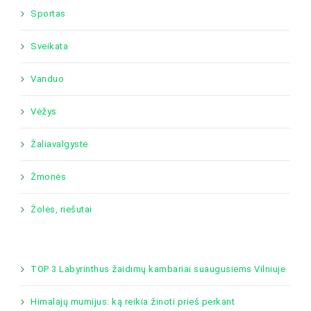
Sportas
Sveikata
Vanduo
Vėžys
Žaliavalgystė
Žmonės
Žolės, riešutai
TOP 3 Labyrinthus žaidimų kambariai suaugusiems Vilniuje
Himalajų mumijus: ką reikia žinoti prieš perkant