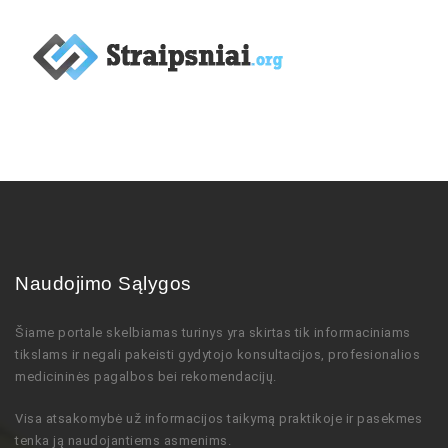
Naudojimo Sąlygos
Šiame portale skelbiamas turinys
yra skirtas tik informaciniams
tikslams ir negali pakeisti gydytojo
konsultacijos,
profesionalios
medicininės pagalbos bei rekomendacijų
.
Visa atsakomybė už informacijos taikymą praktikoje ir pasekmes
tenka ją naudojantiems asmenims.