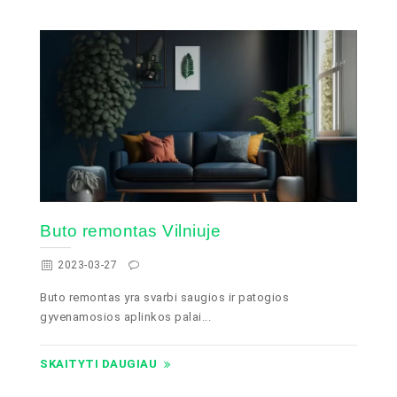
Buto remontas Vilniuje
2023-03-27
Buto remontas yra svarbi saugios ir patogios
gyvenamosios aplinkos palai...
SKAITYTI DAUGIAU