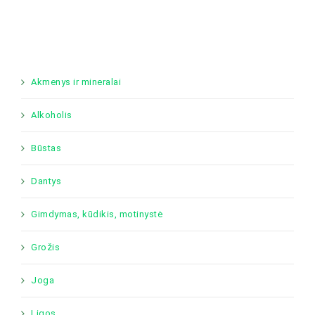
Akmenys ir mineralai
Alkoholis
Būstas
Dantys
Gimdymas, kūdikis, motinystė
Grožis
Joga
Ligos