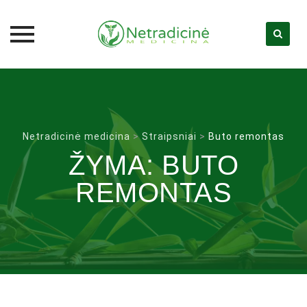
Skip
to
content
Netradicinė medicina
>
Straipsniai
>
Buto remontas
ŽYMA:
BUTO
REMONTAS