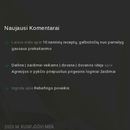
Naujausi Komentarai
Laisva siela
apie
10 naminių receptų, gelbstinčių nuo pernelyg
gausaus prakaitavimo
Deiline | zaidimai vaikams | dovana | dovanos idėja
apie
Agresijos ir pykčio priepuolius prigesins loginiai žaidimai
Ingrida
apie
Rebefingo poveikis
2026 M. RUGPJŪČIO MĖN.