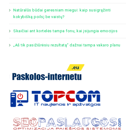
Natūralūs būdai geresniam miegui: kaip susigrąžinti
kokybišką poilsį be vaistų?
Skaičiai ant kortelės tampa fonu, kai įsijungia emocijos
„Aš tik pasižiūrėsiu rezultatą“ dažnai tampa vakaro planu