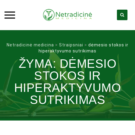
Skip
to
Netradicinė medicina
>
Straipsniai
>
dėmesio stokos ir
content
hiperaktyvumo sutrikimas
ŽYMA:
DĖMESIO
STOKOS IR
HIPERAKTYVUMO
SUTRIKIMAS