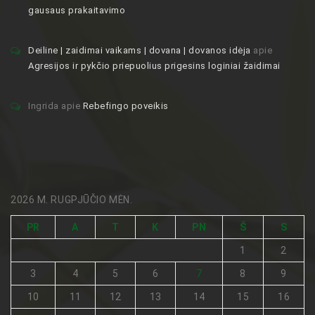
gausaus prakaitavimo
Deiline | zaidimai vaikams | dovana | dovanos idėja
apie
Agresijos ir pykčio priepuolius prigesins loginiai žaidimai
Ingrida
apie
Rebefingo poveikis
2026 M. RUGPJŪČIO MĖN.
PR
A
T
K
PN
Š
S
1
2
3
4
5
6
7
8
9
10
11
12
13
14
15
16