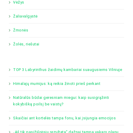
Vėžys
Žaliavalgystė
Žmonės
Žolės, riešutai
TOP 3 Labyrinthus žaidimų kambariai suaugusiems Vilniuje
Himalajų mumijus: ką reikia žinoti prieš perkant
Natūralūs būdai geresniam miegui: kaip susigrąžinti
kokybišką poilsį be vaistų?
Skaičiai ant kortelės tampa fonu, kai įsijungia emocijos
„Aš tik pasižiūrėsiu rezultatą“ dažnai tampa vakaro planu