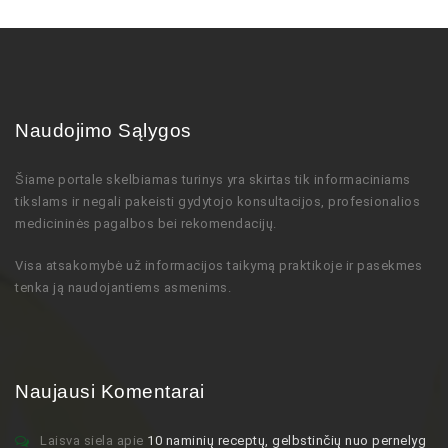
Naudojimo Sąlygos
Šiame portale skelbiamas turinys
yra skirtas tik informaciniams
tikslams ir negali pakeisti gydytojo
konsultacijos,
profesionalios
medicininės pagalbos bei rekomendacijų
.
Visa atsakomybė už informacijos taikymą praktikoje ir pasekmes
tenka ją naudojantiems asmenims.
Naujausi Komentarai
Laisva siela
apie
10 naminių receptų, gelbstinčių nuo pernelyg