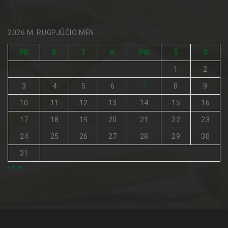
2026 M. RUGPJŪČIO MĖN.
PR
A
T
K
PN
Š
S
1
2
3
4
5
6
7
8
9
10
11
12
13
14
15
16
17
18
19
20
21
22
23
24
25
26
27
28
29
30
31
« Lie