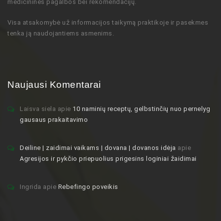
medicininės pagalbos bei rekomendacijų
.
Visa atsakomybė už informacijos taikymą praktikoje ir pasekmes
tenka ją naudojantiems asmenims.
Naujausi Komentarai
Laisva siela
apie
10 naminių receptų, gelbstinčių nuo pernelyg
gausaus prakaitavimo
Deiline | zaidimai vaikams | dovana | dovanos idėja
apie
Agresijos ir pykčio priepuolius prigesins loginiai žaidimai
Ingrida
apie
Rebefingo poveikis