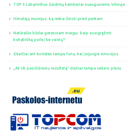
TOP 3 Labyrinthus žaidimų kambariai suaugusiems Vilniuje
Himalajų mumijus: ką reikia žinoti prieš perkant
Natūralūs būdai geresniam miegui: kaip susigrąžinti
kokybišką poilsį be vaistų?
Skaičiai ant kortelės tampa fonu, kai įsijungia emocijos
„Aš tik pasižiūrėsiu rezultatą“ dažnai tampa vakaro planu