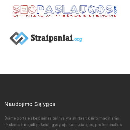
Naudojimo Sąlygos
Šiame portale skelbiamas turinys
yra skirtas tik informaciniams
tikslams ir negali pakeisti gydytojo
konsultacijos,
profesionalios