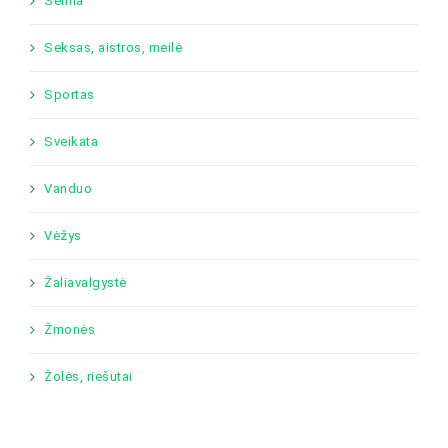
Šeima
Seksas, aistros, meilė
Sportas
Sveikata
Vanduo
Vėžys
Žaliavalgystė
Žmonės
Žolės, riešutai