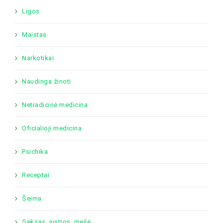
Ligos
Maistas
Narkotikai
Naudinga žinoti
Netradicinė medicina
Oficialioji medicina
Psichika
Receptai
Šeima
Seksas, aistros, meilė