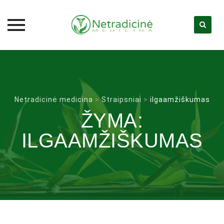
Skip
to
content
Netradicinė medicina
>
Straipsniai
>
ilgaamžiškumas
ŽYMA:
ILGAAMŽIŠKUMAS