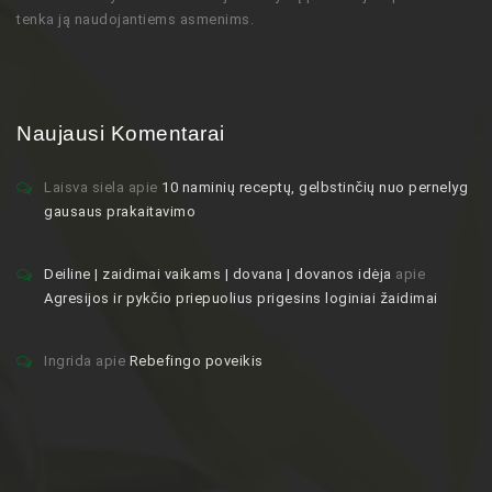
tenka ją naudojantiems asmenims.
Naujausi Komentarai
Laisva siela
apie
10 naminių receptų, gelbstinčių nuo pernelyg
gausaus prakaitavimo
Deiline | zaidimai vaikams | dovana | dovanos idėja
apie
Agresijos ir pykčio priepuolius prigesins loginiai žaidimai
Ingrida
apie
Rebefingo poveikis