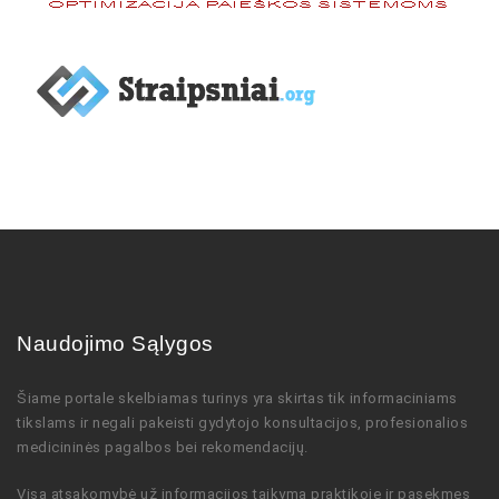
Naudojimo Sąlygos
Šiame portale skelbiamas turinys
yra skirtas tik informaciniams
tikslams ir negali pakeisti gydytojo
konsultacijos,
profesionalios
medicininės pagalbos bei rekomendacijų
.
Visa atsakomybė už informacijos taikymą praktikoje ir pasekmes