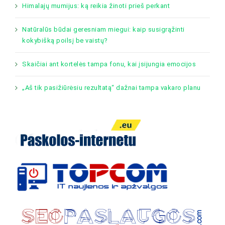
Himalajų mumijus: ką reikia žinoti prieš perkant
Natūralūs būdai geresniam miegui: kaip susigrąžinti
kokybišką poilsį be vaistų?
Skaičiai ant kortelės tampa fonu, kai įsijungia emocijos
„Aš tik pasižiūrėsiu rezultatą“ dažnai tampa vakaro planu