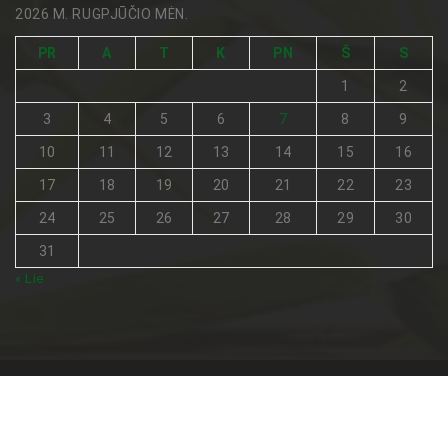
2026 M. RUGPJŪČIO MĖN.
PR
A
T
K
PN
Š
S
1
2
3
4
5
6
7
8
9
10
11
12
13
14
15
16
17
18
19
20
21
22
23
24
25
26
27
28
29
30
31
« Lie
Visos teisės saugomos © 2026
Netradicinė medicina
.
Pagrindinis
Turinio naudojimo sąlygos
Kontaktai