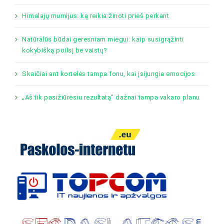
Himalajų mumijus: ką reikia žinoti prieš perkant
Natūralūs būdai geresniam miegui: kaip susigrąžinti
kokybišką poilsį be vaistų?
Skaičiai ant kortelės tampa fonu, kai įsijungia emocijos
„Aš tik pasižiūrėsiu rezultatą“ dažnai tampa vakaro planu