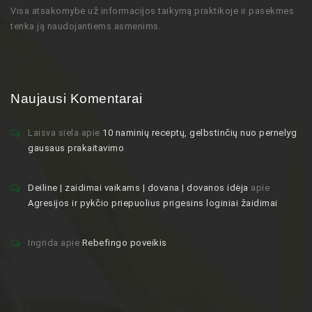
Visa atsakomybė už informacijos taikymą praktikoje ir pasekmes
tenka ją naudojantiems asmenims.
Naujausi Komentarai
Laisva siela
apie
10 naminių receptų, gelbstinčių nuo pernelyg
gausaus prakaitavimo
Deiline | zaidimai vaikams | dovana | dovanos idėja
apie
Agresijos ir pykčio priepuolius prigesins loginiai žaidimai
Ingrida
apie
Rebefingo poveikis