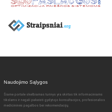
Naudojimo Sąlygos
Šiame portale skelbiamas turinys
yra skirtas tik informaciniams
tikslams ir negali pakeisti gydytojo
konsultacijos,
profesionalios
medicininės pagalbos bei rekomendacijų
.