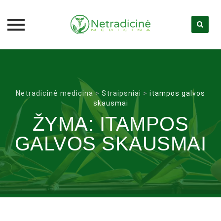
Skip
to
content
Netradicinė medicina
>
Straipsniai
>
itampos galvos
skausmai
ŽYMA:
ITAMPOS
GALVOS SKAUSMAI