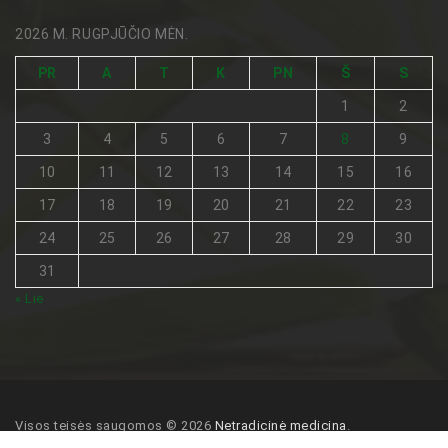
2026 M. RUGPJŪČIO MĖN.
PR
A
T
K
PN
Š
S
1
2
3
4
5
6
7
8
9
10
11
12
13
14
15
16
17
18
19
20
21
22
23
24
25
26
27
28
29
30
31
« Lie
Visos teisės saugomos © 2026
Netradicinė medicina
.
Pagrindinis
Turinio naudojimo sąlygos
Kontaktai