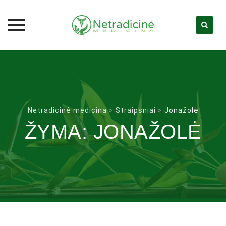
Skip
to
content
Netradicinė medicina
>
Straipsniai
>
Jonažolė
ŽYMA:
JONAŽOLĖ