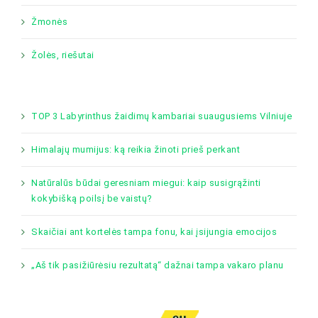
Žmonės
Žolės, riešutai
TOP 3 Labyrinthus žaidimų kambariai suaugusiems Vilniuje
Himalajų mumijus: ką reikia žinoti prieš perkant
Natūralūs būdai geresniam miegui: kaip susigrąžinti
kokybišką poilsį be vaistų?
Skaičiai ant kortelės tampa fonu, kai įsijungia emocijos
„Aš tik pasižiūrėsiu rezultatą“ dažnai tampa vakaro planu