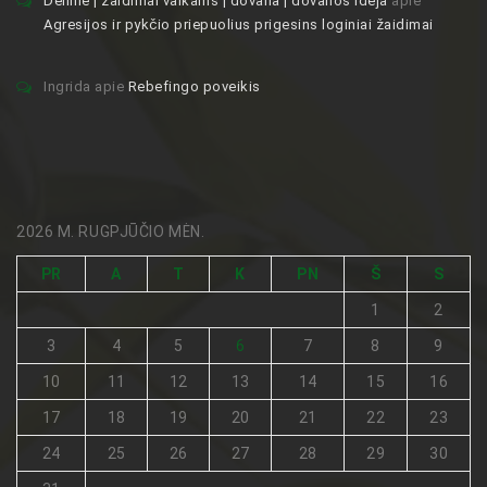
Deiline | zaidimai vaikams | dovana | dovanos idėja
apie
Agresijos ir pykčio priepuolius prigesins loginiai žaidimai
Ingrida
apie
Rebefingo poveikis
2026 M. RUGPJŪČIO MĖN.
PR
A
T
K
PN
Š
S
1
2
3
4
5
6
7
8
9
10
11
12
13
14
15
16
17
18
19
20
21
22
23
24
25
26
27
28
29
30