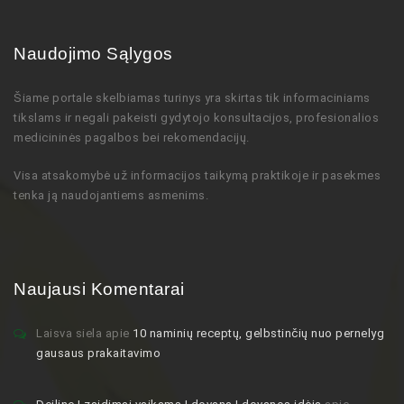
Naudojimo Sąlygos
Šiame portale skelbiamas turinys
yra skirtas tik informaciniams
tikslams ir negali pakeisti gydytojo
konsultacijos,
profesionalios
medicininės pagalbos bei rekomendacijų
.
Visa atsakomybė už informacijos taikymą praktikoje ir pasekmes
tenka ją naudojantiems asmenims.
Naujausi Komentarai
Laisva siela
apie
10 naminių receptų, gelbstinčių nuo pernelyg
gausaus prakaitavimo