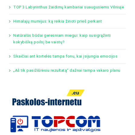
TOP 3 Labyrinthus žaidimų kambariai suaugusiems Vilniuje
Himalajų mumijus: ką reikia žinoti prieš perkant
Natūralūs būdai geresniam miegui: kaip susigrąžinti
kokybišką poilsį be vaistų?
Skaičiai ant kortelės tampa fonu, kai įsijungia emocijos
„Aš tik pasižiūrėsiu rezultatą“ dažnai tampa vakaro planu