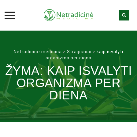
Skip
to
content
Netradicinė medicina
>
Straipsniai
>
kaip isvalyti
organizma per diena
ŽYMA:
KAIP ISVALYTI
ORGANIZMA PER
DIENA