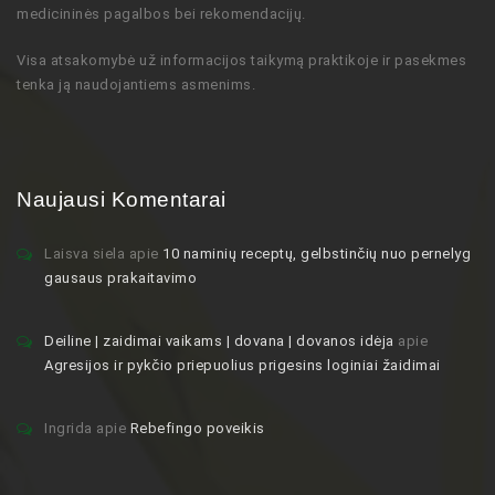
medicininės pagalbos bei rekomendacijų
.
Visa atsakomybė už informacijos taikymą praktikoje ir pasekmes
tenka ją naudojantiems asmenims.
Naujausi Komentarai
Laisva siela
apie
10 naminių receptų, gelbstinčių nuo pernelyg
gausaus prakaitavimo
Deiline | zaidimai vaikams | dovana | dovanos idėja
apie
Agresijos ir pykčio priepuolius prigesins loginiai žaidimai
Ingrida
apie
Rebefingo poveikis