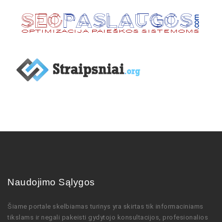
Naudojimo Sąlygos
Šiame portale skelbiamas turinys
yra skirtas tik informaciniams
tikslams ir negali pakeisti gydytojo
konsultacijos,
profesionalios