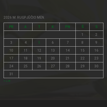
2026 M. RUGPJŪČIO MĖN.
PR
A
T
K
PN
Š
S
1
2
3
4
5
6
7
8
9
10
11
12
13
14
15
16
17
18
19
20
21
22
23
24
25
26
27
28
29
30
31
« Lie