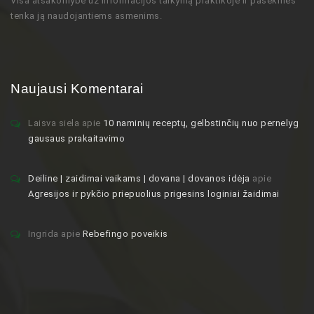
Visa atsakomybė už informacijos taikymą praktikoje ir pasekmes
tenka ją naudojantiems asmenims.
Naujausi Komentarai
Laisva siela
apie
10 naminių receptų, gelbstinčių nuo pernelyg
gausaus prakaitavimo
Deiline | zaidimai vaikams | dovana | dovanos idėja
apie
Agresijos ir pykčio priepuolius prigesins loginiai žaidimai
Ingrida
apie
Rebefingo poveikis