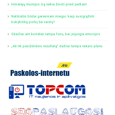
Himalajų mumijus: ką reikia žinoti prieš perkant
Natūralūs būdai geresniam miegui: kaip susigrąžinti
kokybišką poilsį be vaistų?
Skaičiai ant kortelės tampa fonu, kai įsijungia emocijos
„Aš tik pasižiūrėsiu rezultatą“ dažnai tampa vakaro planu