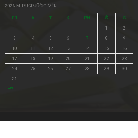
2026 M. RUGPJŪČIO MĖN.
PR
A
T
K
PN
Š
S
1
2
3
4
5
6
7
8
9
10
11
12
13
14
15
16
17
18
19
20
21
22
23
24
25
26
27
28
29
30
31
« Lie
Visos teisės saugomos © 2026
Netradicinė medicina
.
Pagrindinis
Turinio naudojimo sąlygos
Kontaktai