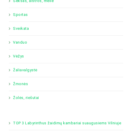
Seksas, aistros, meilė
Sportas
Sveikata
Vanduo
Vėžys
Žaliavalgystė
Žmonės
Žolės, riešutai
TOP 3 Labyrinthus žaidimų kambariai suaugusiems Vilniuje