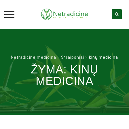
Skip
to
content
Netradicinė medicina
>
Straipsniai
>
kinų medicina
ŽYMA:
KINŲ
MEDICINA