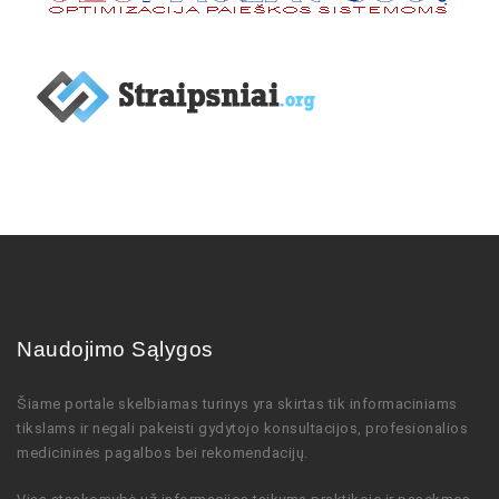
Naudojimo Sąlygos
Šiame portale skelbiamas turinys
yra skirtas tik informaciniams
tikslams ir negali pakeisti gydytojo
konsultacijos,
profesionalios
medicininės pagalbos bei rekomendacijų
.