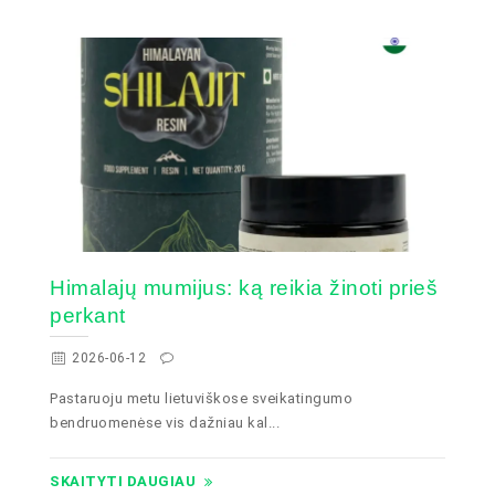
Himalajų mumijus: ką reikia žinoti prieš
perkant
2026-06-12
Pastaruoju metu lietuviškose sveikatingumo
bendruomenėse vis dažniau kal...
SKAITYTI DAUGIAU