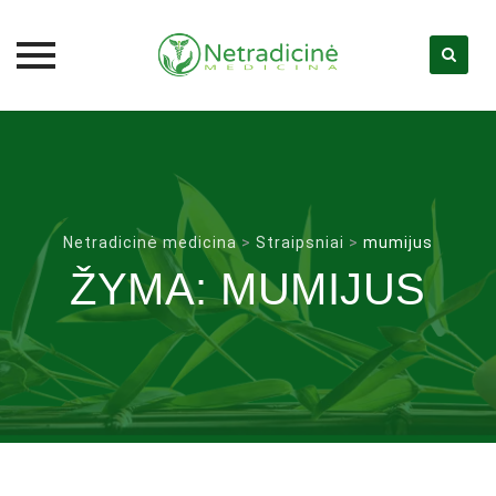
Skip
to
content
Netradicinė medicina
>
Straipsniai
>
mumijus
ŽYMA:
MUMIJUS