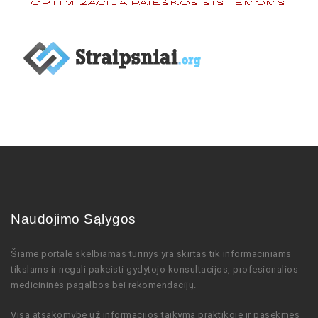
Naudojimo Sąlygos
Šiame portale skelbiamas turinys
yra skirtas tik informaciniams
tikslams ir negali pakeisti gydytojo
konsultacijos,
profesionalios
medicininės pagalbos bei rekomendacijų
.
Visa atsakomybė už informacijos taikymą praktikoje ir pasekmes