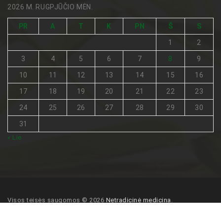
2026 M. RUGPJŪČIO MĖN.
PR
A
T
K
PN
Š
S
1
2
3
4
5
6
7
8
9
10
11
12
13
14
15
16
17
18
19
20
21
22
23
24
25
26
27
28
29
30
31
« Lie
Visos teisės saugomos © 2026
Netradicinė medicina
.
Pagrindinis
Turinio naudojimo sąlygos
Kontaktai