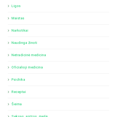
Ligos
Maistas
Narkotikai
Naudinga žinoti
Netradicinė medicina
Oficialioji medicina
Psichika
Receptai
Šeima
Seksas, aistros, meilė