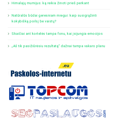
Himalajų mumijus: ką reikia žinoti prieš perkant
Natūralūs būdai geresniam miegui: kaip susigrąžinti
kokybišką poilsį be vaistų?
Skaičiai ant kortelės tampa fonu, kai įsijungia emocijos
„Aš tik pasižiūrėsiu rezultatą“ dažnai tampa vakaro planu