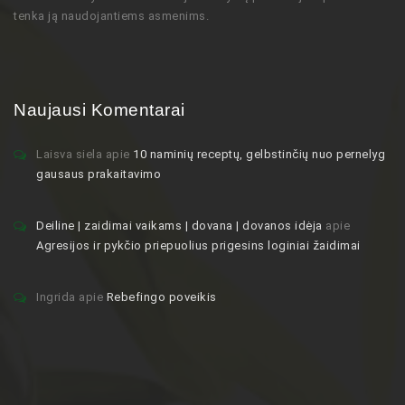
tenka ją naudojantiems asmenims.
Naujausi Komentarai
Laisva siela
apie
10 naminių receptų, gelbstinčių nuo pernelyg
gausaus prakaitavimo
Deiline | zaidimai vaikams | dovana | dovanos idėja
apie
Agresijos ir pykčio priepuolius prigesins loginiai žaidimai
Ingrida
apie
Rebefingo poveikis