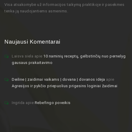
Visa atsakomybė už informacijos taikymą praktikoje ir pasekmes
tenka ją naudojantiems asmenims.
Naujausi Komentarai
Laisva siela
apie
10 naminių receptų, gelbstinčių nuo pernelyg
gausaus prakaitavimo
Deiline | zaidimai vaikams | dovana | dovanos idėja
apie
Agresijos ir pykčio priepuolius prigesins loginiai žaidimai
Ingrida
apie
Rebefingo poveikis