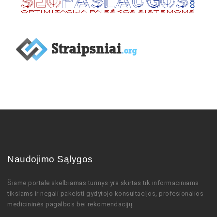
Naudojimo Sąlygos
Šiame portale skelbiamas turinys
yra skirtas tik informaciniams
tikslams ir negali pakeisti gydytojo
konsultacijos,
profesionalios
medicininės pagalbos bei rekomendacijų
.