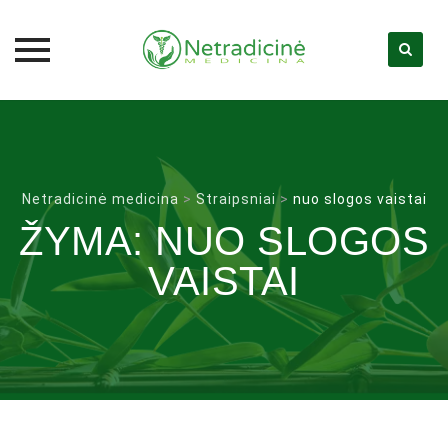
Skip
to
content
Netradicinė medicina
>
Straipsniai
>
nuo slogos vaistai
ŽYMA:
NUO SLOGOS
VAISTAI