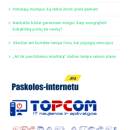
Himalajų mumijus: ką reikia žinoti prieš perkant
Natūralūs būdai geresniam miegui: kaip susigrąžinti
kokybišką poilsį be vaistų?
Skaičiai ant kortelės tampa fonu, kai įsijungia emocijos
„Aš tik pasižiūrėsiu rezultatą“ dažnai tampa vakaro planu