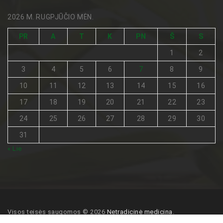
2026 M. RUGPJŪČIO MĖN.
PR
A
T
K
PN
Š
S
1
2
3
4
5
6
7
8
9
10
11
12
13
14
15
16
17
18
19
20
21
22
23
24
25
26
27
28
29
30
31
« Lie
Visos teisės saugomos © 2026
Netradicinė medicina
.
Pagrindinis
Turinio naudojimo sąlygos
Kontaktai