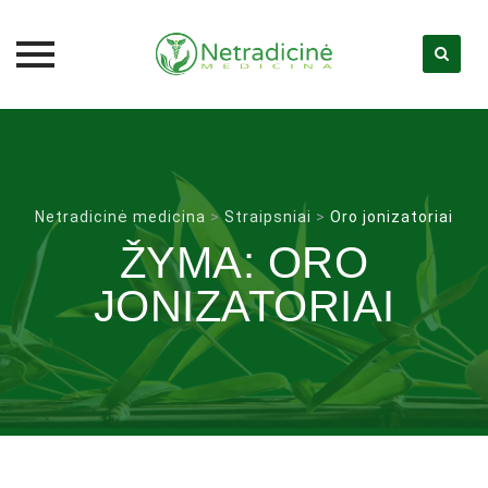
Skip
to
content
Netradicinė medicina
>
Straipsniai
>
Oro jonizatoriai
ŽYMA:
ORO
JONIZATORIAI