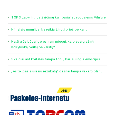
TOP 3 Labyrinthus žaidimų kambariai suaugusiems Vilniuje
Himalajų mumijus: ką reikia žinoti prieš perkant
Natūralūs būdai geresniam miegui: kaip susigrąžinti
kokybišką poilsį be vaistų?
Skaičiai ant kortelės tampa fonu, kai įsijungia emocijos
„Aš tik pasižiūrėsiu rezultatą“ dažnai tampa vakaro planu