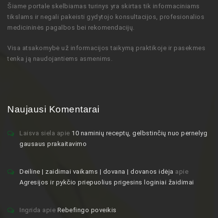
Šiame portale skelbiamas turinys
yra skirtas tik informaciniams
tikslams ir negali pakeisti gydytojo
konsultacijos,
profesionalios
medicininės pagalbos bei rekomendacijų
.
Visa atsakomybė už informacijos taikymą praktikoje ir pasekmes
tenka ją naudojantiems asmenims.
Naujausi Komentarai
Laisva siela
apie
10 naminių receptų, gelbstinčių nuo pernelyg
gausaus prakaitavimo
Deiline | zaidimai vaikams | dovana | dovanos idėja
apie
Agresijos ir pykčio priepuolius prigesins loginiai žaidimai
Ingrida
apie
Rebefingo poveikis