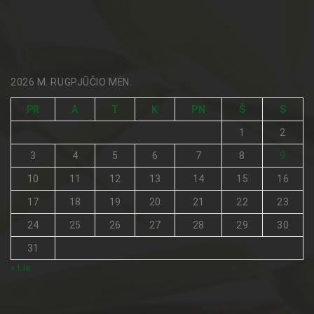
2026 M. RUGPJŪČIO MĖN.
PR
A
T
K
PN
Š
S
1
2
3
4
5
6
7
8
9
10
11
12
13
14
15
16
17
18
19
20
21
22
23
24
25
26
27
28
29
30
31
« Lie