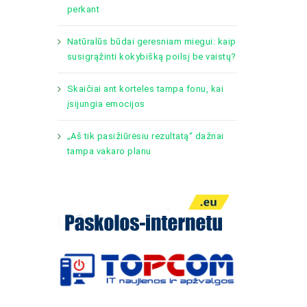
perkant
Natūralūs būdai geresniam miegui: kaip
susigrąžinti kokybišką poilsį be vaistų?
Skaičiai ant kortelės tampa fonu, kai
įsijungia emocijos
„Aš tik pasižiūrėsiu rezultatą“ dažnai
tampa vakaro planu