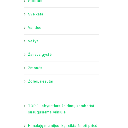
Sportas
Sveikata
Vanduo
Vėžys
Žaliavalgystė
Žmonės
Žolės, riešutai
TOP 3 Labyrinthus žaidimų kambariai
suaugusiems Vilniuje
Himalajų mumijus: ką reikia žinoti prieš