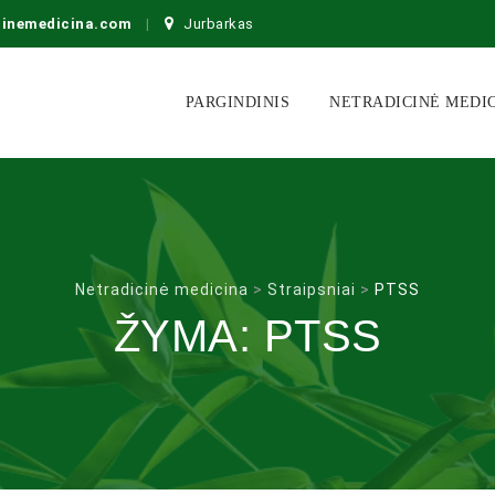
cinemedicina.com
Jurbarkas
Skip
to
PARGINDINIS
NETRADICINĖ MEDI
content
Netradicinė medicina
>
Straipsniai
>
PTSS
ŽYMA:
PTSS