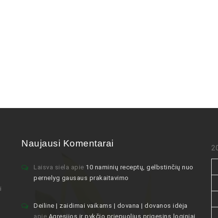
Naujausi Komentarai
2
Laisva siela
apie
10 naminių receptų, gelbstinčių nuo
pernelyg gausaus prakaitavimo
i
Deiline | zaidimai vaikams | dovana | dovanos idėja
apie
Agresijos ir pykčio priepuolius prigesins loginiai