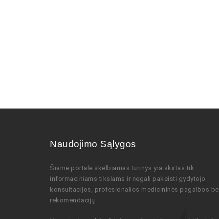
Naudojimo Sąlygos
Šiame portale skelbiamas turinys
yra skirtas tik
informaciniams tikslams ir negali pakeisti gydytojo
konsultacijos,
profesionalios
medicininės pagalbos be
rekomendacijų
.