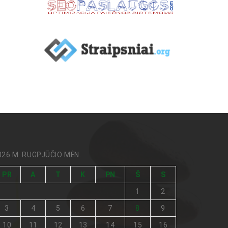
026 M. RUGPJŪČIO MĖN.
PR
A
T
K
PN
Š
S
1
2
3
4
5
6
7
8
9
10
11
12
13
14
15
16