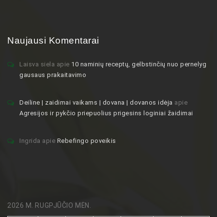
Naujausi Komentarai
Laisva siela
apie
10 naminių receptų, gelbstinčių nuo pernelyg
gausaus prakaitavimo
Deiline | zaidimai vaikams | dovana | dovanos idėja
apie
Agresijos ir pykčio priepuolius prigesins loginiai žaidimai
Ingrida
apie
Rebefingo poveikis
2026 M. RUGPJŪČIO MĖN.