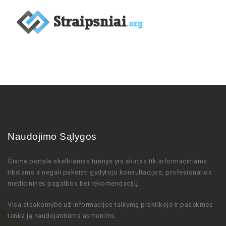
Naudojimo Sąlygos
Šiame portale skelbiamas turinys
yra skirtas tik informaciniams
tikslams ir negali pakeisti gydytojo
konsultacijos,
profesionalios
medicininės pagalbos bei rekomendacijų
.
Visa atsakomybė už informacijos taikymą praktikoje ir pasekmes
tenka ją naudojantiems asmenims.