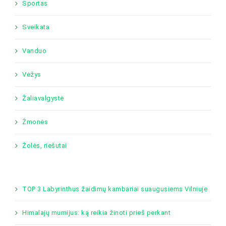
Sportas
Sveikata
Vanduo
Vėžys
Žaliavalgystė
Žmonės
Žolės, riešutai
TOP 3 Labyrinthus žaidimų kambariai suaugusiems Vilniuje
Himalajų mumijus: ką reikia žinoti prieš perkant