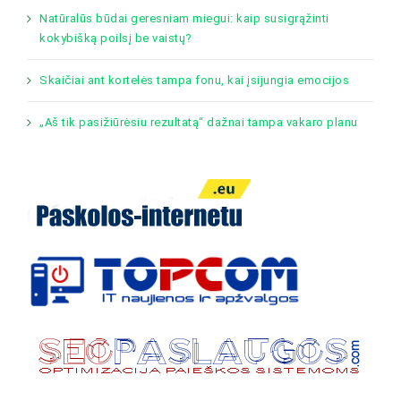
Natūralūs būdai geresniam miegui: kaip susigrąžinti
kokybišką poilsį be vaistų?
Skaičiai ant kortelės tampa fonu, kai įsijungia emocijos
„Aš tik pasižiūrėsiu rezultatą“ dažnai tampa vakaro planu