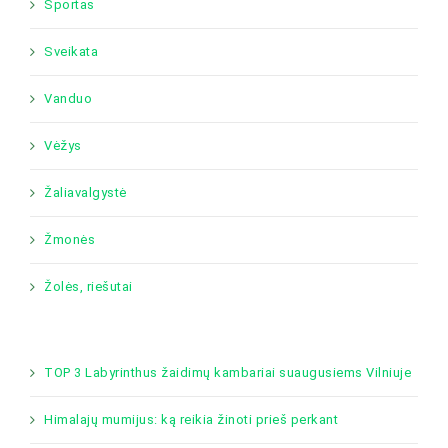
Sportas
Sveikata
Vanduo
Vėžys
Žaliavalgystė
Žmonės
Žolės, riešutai
TOP 3 Labyrinthus žaidimų kambariai suaugusiems Vilniuje
Himalajų mumijus: ką reikia žinoti prieš perkant