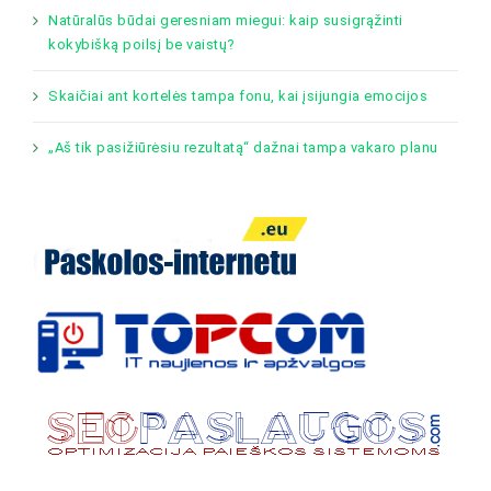
Natūralūs būdai geresniam miegui: kaip susigrąžinti
kokybišką poilsį be vaistų?
Skaičiai ant kortelės tampa fonu, kai įsijungia emocijos
„Aš tik pasižiūrėsiu rezultatą“ dažnai tampa vakaro planu