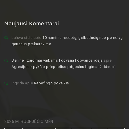
Naujausi Komentarai
Laisva siela
apie
10 naminių receptų, gelbstinčių nuo pernelyg
gausaus prakaitavimo
Deiline | zaidimai vaikams | dovana | dovanos idėja
apie
Agresijos ir pykčio priepuolius prigesins loginiai žaidimai
Ingrida
apie
Rebefingo poveikis
2026 M. RUGPJŪČIO MĖN.