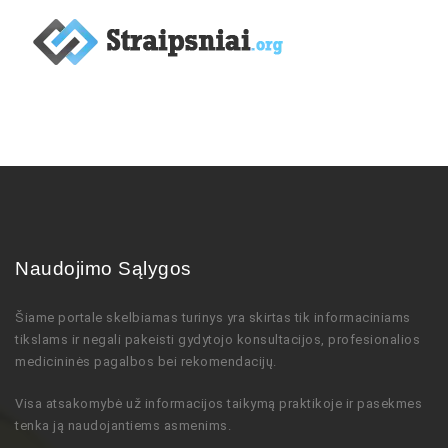
Naudojimo Sąlygos
Šiame portale skelbiamas turinys
yra skirtas tik informaciniams
tikslams ir negali pakeisti gydytojo
konsultacijos,
profesionalios
medicininės pagalbos bei rekomendacijų
.
Visa atsakomybė už informacijos taikymą praktikoje ir pasekmes
tenka ją naudojantiems asmenims.