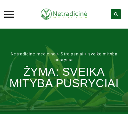
Skip
to
content
Netradicinė medicina
>
Straipsniai
>
sveika mityba
pusryciai
ŽYMA:
SVEIKA
MITYBA PUSRYCIAI