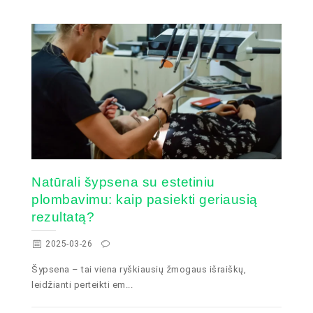
Natūrali šypsena su estetiniu
plombavimu: kaip pasiekti geriausią
rezultatą?
2025-03-26
Šypsena – tai viena ryškiausių žmogaus išraiškų,
leidžianti perteikti em...