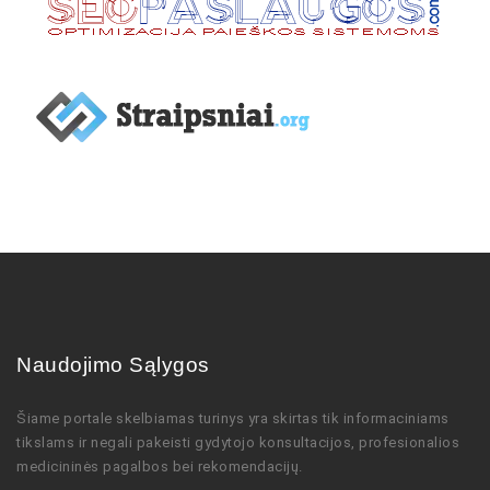
Naudojimo Sąlygos
Šiame portale skelbiamas turinys
yra skirtas tik informaciniams
tikslams ir negali pakeisti gydytojo
konsultacijos,
profesionalios
medicininės pagalbos bei rekomendacijų
.