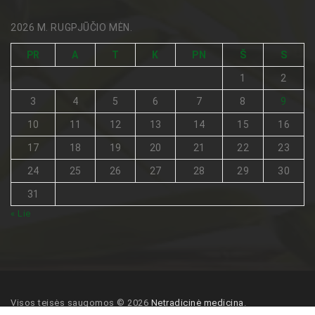
2026 M. RUGPJŪČIO MĖN.
PR
A
T
K
PN
Š
S
1
2
3
4
5
6
7
8
9
10
11
12
13
14
15
16
17
18
19
20
21
22
23
24
25
26
27
28
29
30
31
« Lie
Visos teisės saugomos © 2026
Netradicinė medicina
.