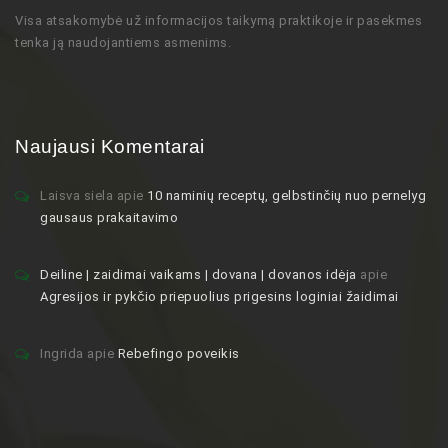
Visa atsakomybė už informacijos taikymą praktikoje ir pasekmes
tenka ją naudojantiems asmenims.
Naujausi Komentarai
Laisva siela
apie
10 naminių receptų, gelbstinčių nuo pernelyg
gausaus prakaitavimo
Deiline | zaidimai vaikams | dovana | dovanos idėja
apie
Agresijos ir pykčio priepuolius prigesins loginiai žaidimai
Ingrida
apie
Rebefingo poveikis