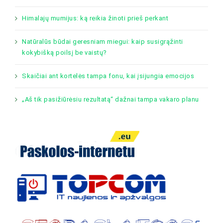
Himalajų mumijus: ką reikia žinoti prieš perkant
Natūralūs būdai geresniam miegui: kaip susigrąžinti
kokybišką poilsį be vaistų?
Skaičiai ant kortelės tampa fonu, kai įsijungia emocijos
„Aš tik pasižiūrėsiu rezultatą“ dažnai tampa vakaro planu