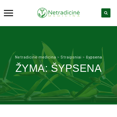
Skip
to
content
Netradicinė medicina
>
Straipsniai
>
šypsena
ŽYMA:
ŠYPSENA