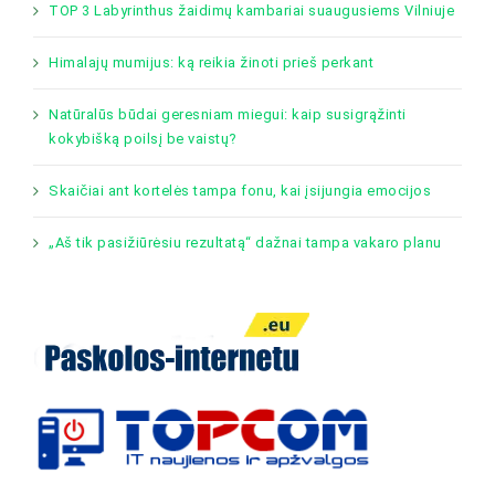
TOP 3 Labyrinthus žaidimų kambariai suaugusiems Vilniuje
Himalajų mumijus: ką reikia žinoti prieš perkant
Natūralūs būdai geresniam miegui: kaip susigrąžinti
kokybišką poilsį be vaistų?
Skaičiai ant kortelės tampa fonu, kai įsijungia emocijos
„Aš tik pasižiūrėsiu rezultatą“ dažnai tampa vakaro planu