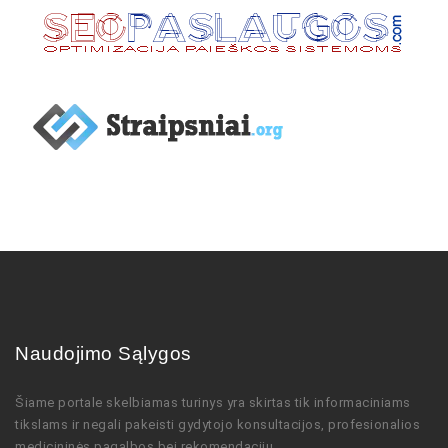
Naudojimo Sąlygos
Šiame portale skelbiamas turinys
yra skirtas tik informaciniams
tikslams ir negali pakeisti gydytojo
konsultacijos,
profesionalios
medicininės pagalbos bei rekomendacijų
.