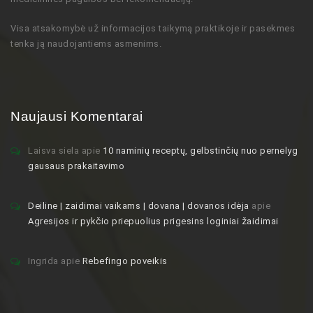
Visa atsakomybė už informacijos taikymą praktikoje ir pasekmes
tenka ją naudojantiems asmenims.
Naujausi Komentarai
Laisva siela
apie
10 naminių receptų, gelbstinčių nuo pernelyg
gausaus prakaitavimo
Deiline | zaidimai vaikams | dovana | dovanos idėja
apie
Agresijos ir pykčio priepuolius prigesins loginiai žaidimai
Ingrida
apie
Rebefingo poveikis