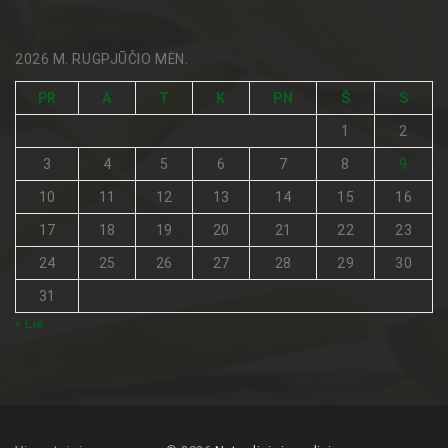
2026 M. RUGPJŪČIO MĖN.
PR
A
T
K
PN
Š
S
1
2
3
4
5
6
7
8
9
10
11
12
13
14
15
16
17
18
19
20
21
22
23
24
25
26
27
28
29
30
31
« Lie