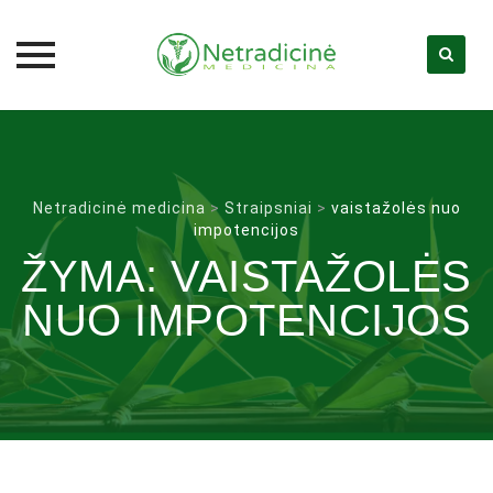
Skip
to
content
Netradicinė medicina
>
Straipsniai
>
vaistažolės nuo
impotencijos
ŽYMA:
VAISTAŽOLĖS
NUO IMPOTENCIJOS