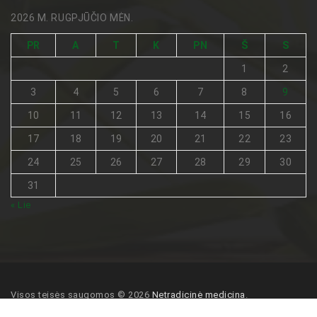
2026 M. RUGPJŪČIO MĖN.
PR
A
T
K
PN
Š
S
1
2
3
4
5
6
7
8
9
10
11
12
13
14
15
16
17
18
19
20
21
22
23
24
25
26
27
28
29
30
31
« Lie
Visos teisės saugomos © 2026
Netradicinė medicina
.
Pagrindinis
Turinio naudojimo sąlygos
Kontaktai