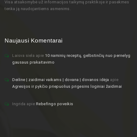
Visa atsakomybė už informacijos taikymą praktikoje ir pasekmes
tenka ją naudojantiems asmenims.
Naujausi Komentarai
Laisva siela
apie
10 naminių receptų, gelbstinčių nuo pernelyg
gausaus prakaitavimo
Deiline | zaidimai vaikams | dovana | dovanos idėja
apie
Agresijos ir pykčio priepuolius prigesins loginiai žaidimai
Ingrida
apie
Rebefingo poveikis