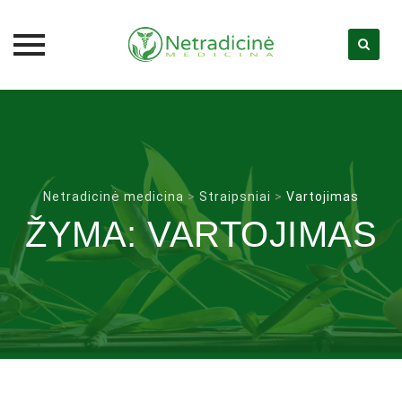
Skip
to
content
Netradicinė medicina
>
Straipsniai
>
Vartojimas
ŽYMA:
VARTOJIMAS