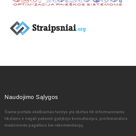
Naudojimo Sąlygos
Šiame portale skelbiamas turinys
yra skirtas tik informaciniams
tikslams ir negali pakeisti gydytojo
konsultacijos,
profesionalios
medicininės pagalbos bei rekomendacijų
.