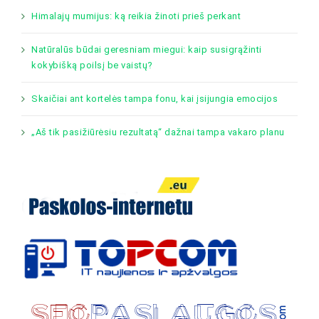
Himalajų mumijus: ką reikia žinoti prieš perkant
Natūralūs būdai geresniam miegui: kaip susigrąžinti
kokybišką poilsį be vaistų?
Skaičiai ant kortelės tampa fonu, kai įsijungia emocijos
„Aš tik pasižiūrėsiu rezultatą“ dažnai tampa vakaro planu