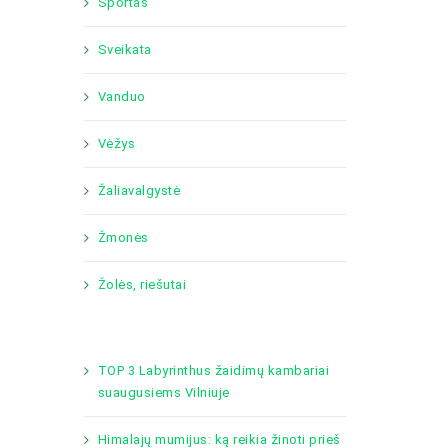
Sportas
Sveikata
Vanduo
Vėžys
Žaliavalgystė
Žmonės
Žolės, riešutai
TOP 3 Labyrinthus žaidimų kambariai
suaugusiems Vilniuje
Himalajų mumijus: ką reikia žinoti prieš