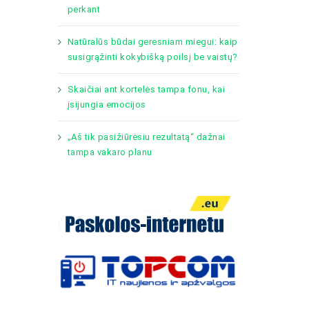
perkant
Natūralūs būdai geresniam miegui: kaip
susigrąžinti kokybišką poilsį be vaistų?
Skaičiai ant kortelės tampa fonu, kai
įsijungia emocijos
„Aš tik pasižiūrėsiu rezultatą“ dažnai
tampa vakaro planu