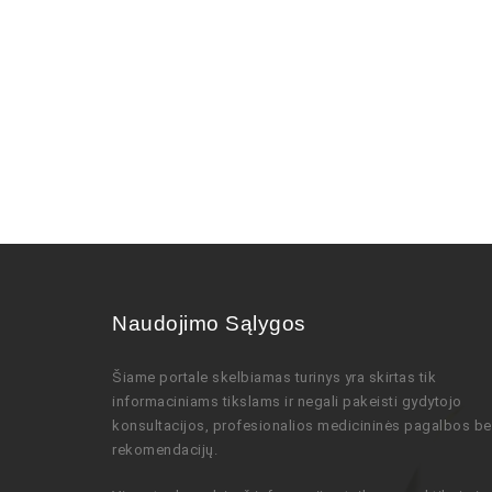
Naudojimo Sąlygos
Šiame portale skelbiamas turinys
yra skirtas tik
informaciniams tikslams ir negali pakeisti gydytojo
konsultacijos,
profesionalios
medicininės pagalbos be
rekomendacijų
.