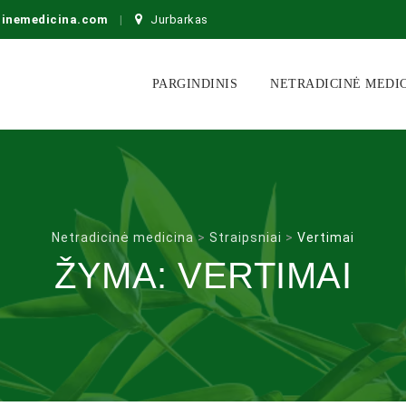
cinemedicina.com
Jurbarkas
Skip
to
PARGINDINIS
NETRADICINĖ MEDI
content
Netradicinė medicina
>
Straipsniai
>
Vertimai
ŽYMA:
VERTIMAI