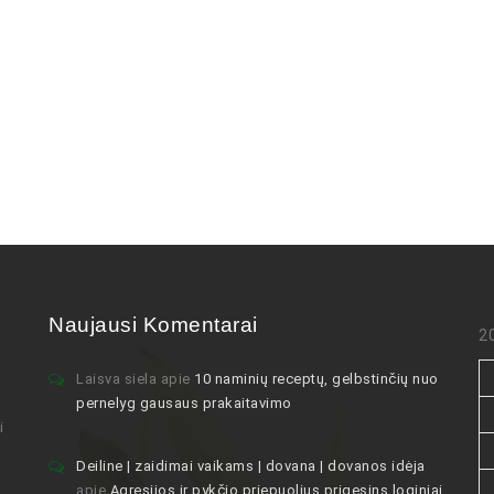
Naujausi Komentarai
2
Laisva siela
apie
10 naminių receptų, gelbstinčių nuo
pernelyg gausaus prakaitavimo
i
Deiline | zaidimai vaikams | dovana | dovanos idėja
apie
Agresijos ir pykčio priepuolius prigesins loginiai