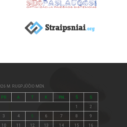
026 M. RUGPJŪČIO MĖN.
PR
A
T
K
PN
Š
S
1
2
3
4
5
6
7
8
9
10
11
12
13
14
15
16