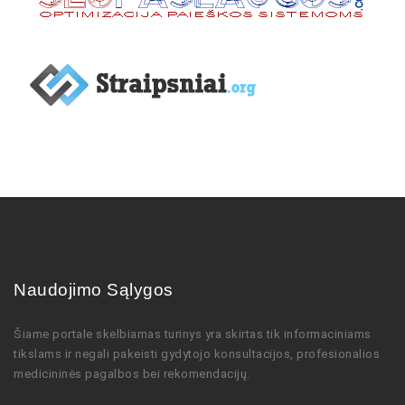
Naudojimo Sąlygos
Šiame portale skelbiamas turinys
yra skirtas tik informaciniams
tikslams ir negali pakeisti gydytojo
konsultacijos,
profesionalios
medicininės pagalbos bei rekomendacijų
.