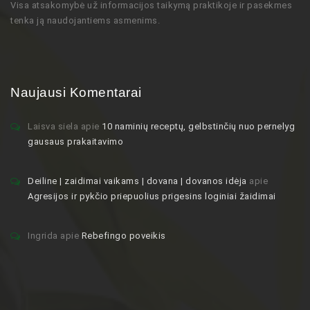
Visa atsakomybė už informacijos taikymą praktikoje ir pasekmes
tenka ją naudojantiems asmenims.
Naujausi Komentarai
Laisva siela
apie
10 naminių receptų, gelbstinčių nuo pernelyg
gausaus prakaitavimo
Deiline | zaidimai vaikams | dovana | dovanos idėja
apie
Agresijos ir pykčio priepuolius prigesins loginiai žaidimai
Ingrida
apie
Rebefingo poveikis