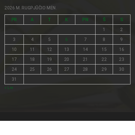
2026 M. RUGPJŪČIO MĖN.
PR
A
T
K
PN
Š
S
1
2
3
4
5
6
7
8
9
10
11
12
13
14
15
16
17
18
19
20
21
22
23
24
25
26
27
28
29
30
31
« Lie
Visos teisės saugomos © 2026
Netradicinė medicina
.
Pagrindinis
Turinio naudojimo sąlygos
Kontaktai