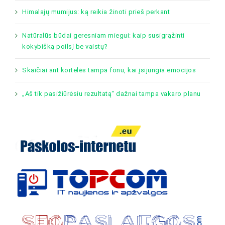
Himalajų mumijus: ką reikia žinoti prieš perkant
Natūralūs būdai geresniam miegui: kaip susigrąžinti
kokybišką poilsį be vaistų?
Skaičiai ant kortelės tampa fonu, kai įsijungia emocijos
„Aš tik pasižiūrėsiu rezultatą“ dažnai tampa vakaro planu