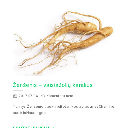
Ženšenis – vaistažolių karalius
2017-07-04
Komentarų nėra
Turinys Ženšenio trauktinėBotanikos aprašymasCheminė
sudėtisNaudingos...
SKAITYTI DAUGIAU