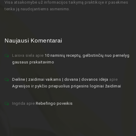
Visa atsakomybė už informacijos taikymą praktikoje ir pasekmes
tenka ją naudojantiems asmenims.
Naujausi Komentarai
Laisva siela
apie
10 naminių receptų, gelbstinčių nuo pernelyg
gausaus prakaitavimo
Deiline | zaidimai vaikams | dovana | dovanos idėja
apie
Agresijos ir pykčio priepuolius prigesins loginiai žaidimai
Ingrida
apie
Rebefingo poveikis