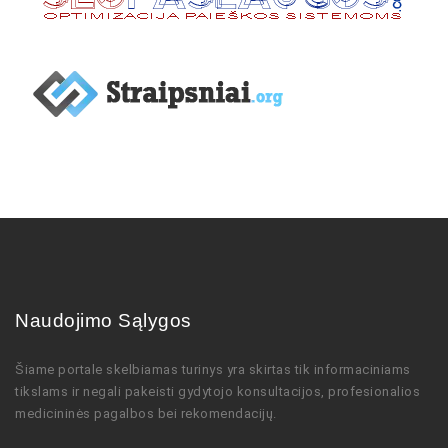
Naudojimo Sąlygos
Šiame portale skelbiamas turinys
yra skirtas tik informaciniams
tikslams ir negali pakeisti gydytojo
konsultacijos,
profesionalios
medicininės pagalbos bei rekomendacijų
.