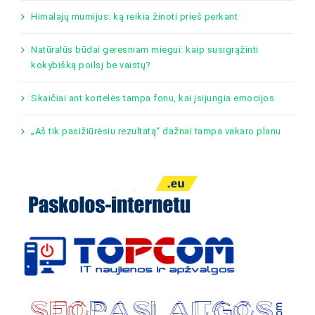
Himalajų mumijus: ką reikia žinoti prieš perkant
Natūralūs būdai geresniam miegui: kaip susigrąžinti
kokybišką poilsį be vaistų?
Skaičiai ant kortelės tampa fonu, kai įsijungia emocijos
„Aš tik pasižiūrėsiu rezultatą“ dažnai tampa vakaro planu