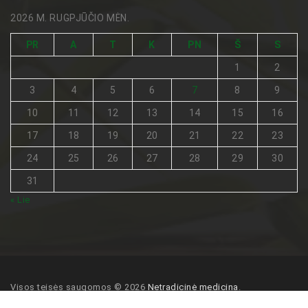
2026 M. RUGPJŪČIO MĖN.
PR
A
T
K
PN
Š
S
1
2
3
4
5
6
7
8
9
10
11
12
13
14
15
16
17
18
19
20
21
22
23
24
25
26
27
28
29
30
31
« Lie
Visos teisės saugomos © 2026
Netradicinė medicina
.
Pagrindinis
Turinio naudojimo sąlygos
Kontaktai