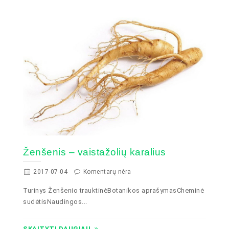
Ženšenis – vaistažolių karalius
2017-07-04
Komentarų nėra
Turinys Ženšenio trauktinėBotanikos aprašymasCheminė
sudėtisNaudingos...
SKAITYTI DAUGIAU