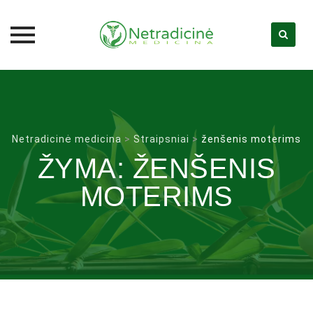
Skip
to
content
Netradicinė medicina
>
Straipsniai
>
ženšenis moterims
ŽYMA:
ŽENŠENIS
MOTERIMS