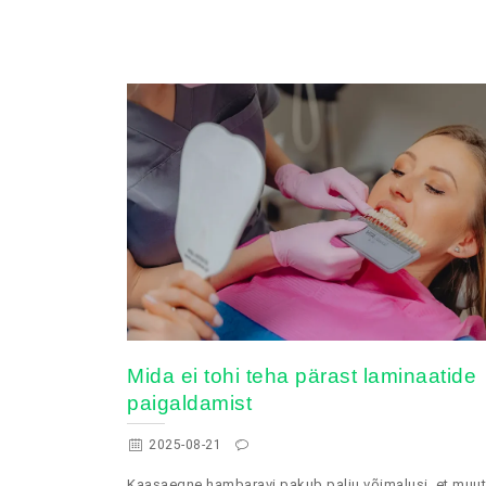
Mida ei tohi teha pärast laminaatide
paigaldamist
2025-08-21
Kaasaegne hambaravi pakub palju võimalusi, et muu