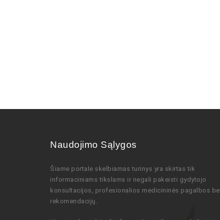
Naudojimo Sąlygos
Šiame portale skelbiamas turinys
yra skirtas tik
informaciniams tikslams ir negali pakeisti gydytojo
konsultacijos,
profesionalios
medicininės pagalbos be
rekomendacijų
.