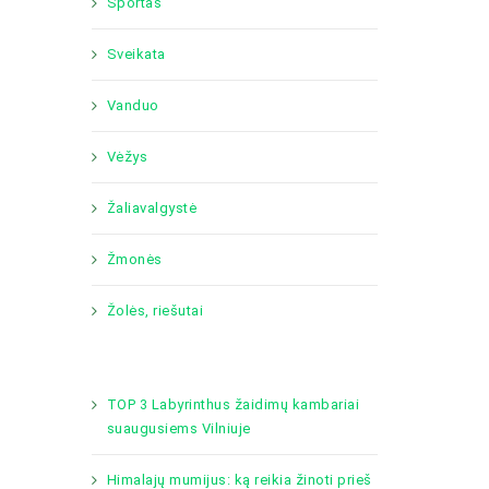
Sportas
Sveikata
Vanduo
Vėžys
Žaliavalgystė
Žmonės
Žolės, riešutai
TOP 3 Labyrinthus žaidimų kambariai
suaugusiems Vilniuje
Himalajų mumijus: ką reikia žinoti prieš