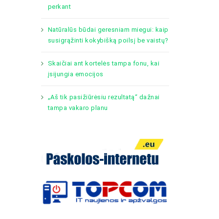
perkant
Natūralūs būdai geresniam miegui: kaip
susigrąžinti kokybišką poilsį be vaistų?
Skaičiai ant kortelės tampa fonu, kai
įsijungia emocijos
„Aš tik pasižiūrėsiu rezultatą“ dažnai
tampa vakaro planu