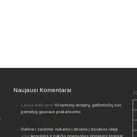
Naujausi Komentarai
2
Laisva siela
apie
10 naminių receptų, gelbstinčių nuo
pernelyg gausaus prakaitavimo
i
Deiline | zaidimai vaikams | dovana | dovanos idėja
apie
Agresijos ir pykčio priepuolius prigesins loginiai