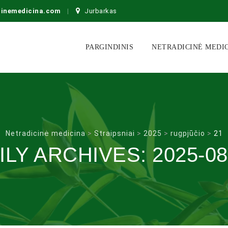
cinemedicina.com
Jurbarkas
Skip
to
PARGINDINIS
NETRADICINĖ MEDI
content
Netradicinė medicina
>
Straipsniai
>
2025
>
rugpjūčio
>
21
ILY ARCHIVES:
2025-08