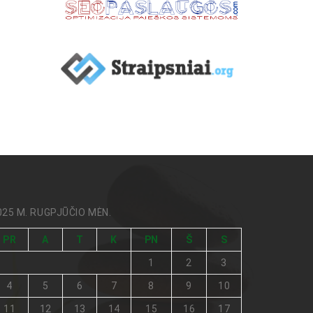
025 M. RUGPJŪČIO MĖN.
PR
A
T
K
PN
Š
S
1
2
3
4
5
6
7
8
9
10
11
12
13
14
15
16
17