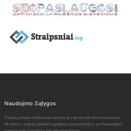
Naudojimo Sąlygos
Šiame portale skelbiamas turinys
yra skirtas tik informaciniams
tikslams ir negali pakeisti gydytojo
konsultacijos,
profesionalios
medicininės pagalbos bei rekomendacijų
.