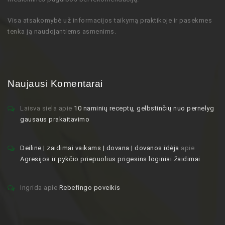
Visa atsakomybė už informacijos taikymą praktikoje ir pasekmes
tenka ją naudojantiems asmenims.
Naujausi Komentarai
Laisva siela
apie
10 naminių receptų, gelbstinčių nuo pernelyg
gausaus prakaitavimo
Deiline | zaidimai vaikams | dovana | dovanos idėja
apie
Agresijos ir pykčio priepuolius prigesins loginiai žaidimai
Ingrida
apie
Rebefingo poveikis