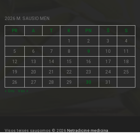
2026 M. SAUSIO MĖN.
PR
A
T
K
PN
Š
S
1
2
3
4
5
6
7
8
9
10
11
12
13
14
15
16
17
18
19
20
21
22
23
24
25
26
27
28
29
30
31
« Gru
Vas »
Visos teisės saugomos © 2026
Netradicinė medicina
.
Pagrindinis
Turinio naudojimo sąlygos
Kontaktai