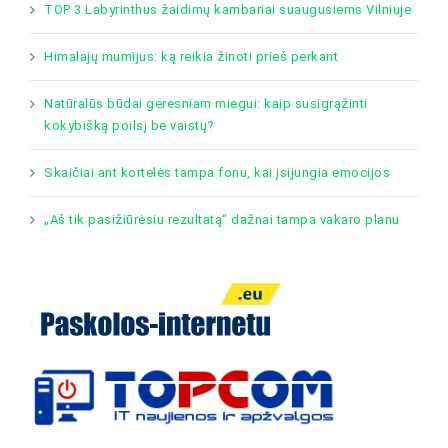
TOP 3 Labyrinthus žaidimų kambariai suaugusiems Vilniuje
Himalajų mumijus: ką reikia žinoti prieš perkant
Natūralūs būdai geresniam miegui: kaip susigrąžinti
kokybišką poilsį be vaistų?
Skaičiai ant kortelės tampa fonu, kai įsijungia emocijos
„Aš tik pasižiūrėsiu rezultatą“ dažnai tampa vakaro planu