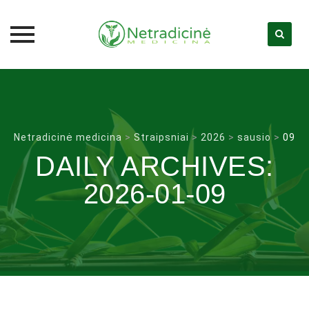
Skip
to
content
Netradicinė medicina
>
Straipsniai
>
2026
>
sausio
>
09
DAILY ARCHIVES:
2026-01-09