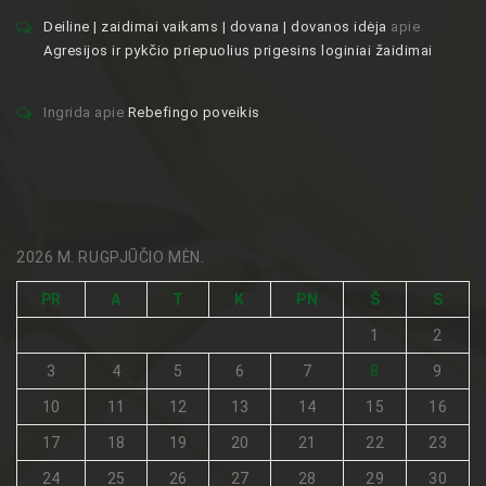
Deiline | zaidimai vaikams | dovana | dovanos idėja
apie
Agresijos ir pykčio priepuolius prigesins loginiai žaidimai
Ingrida
apie
Rebefingo poveikis
2026 M. RUGPJŪČIO MĖN.
PR
A
T
K
PN
Š
S
1
2
3
4
5
6
7
8
9
10
11
12
13
14
15
16
17
18
19
20
21
22
23
24
25
26
27
28
29
30