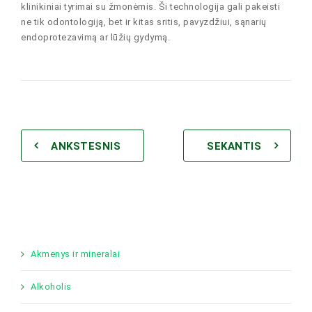
klinikiniai tyrimai su žmonėmis. Ši technologija gali pakeisti
ne tik odontologiją, bet ir kitas sritis, pavyzdžiui, sąnarių
endoprotezavimą ar lūžių gydymą.
ANKSTESNIS
SEKANTIS
Akmenys ir mineralai
Alkoholis