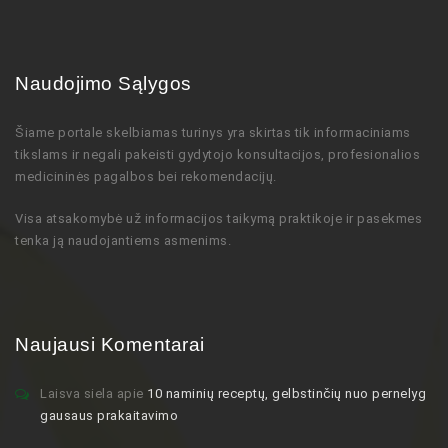
Naudojimo Sąlygos
Šiame portale skelbiamas turinys
yra skirtas tik informaciniams
tikslams ir negali pakeisti gydytojo
konsultacijos,
profesionalios
medicininės pagalbos bei rekomendacijų
.
Visa atsakomybė už informacijos taikymą praktikoje ir pasekmes
tenka ją naudojantiems asmenims.
Naujausi Komentarai
Laisva siela
apie
10 naminių receptų, gelbstinčių nuo pernelyg
gausaus prakaitavimo