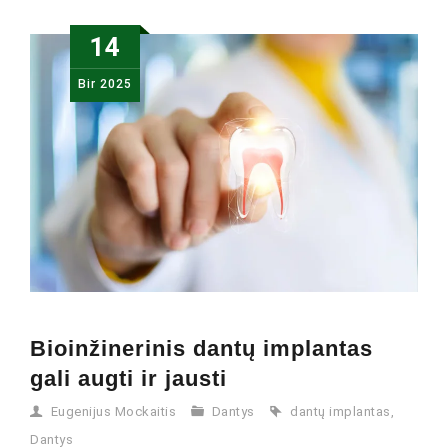
14
Bir
2025
Bioinžinerinis dantų implantas
gali augti ir jausti
Eugenijus Mockaitis
Dantys
dantų implantas
,
Dantys