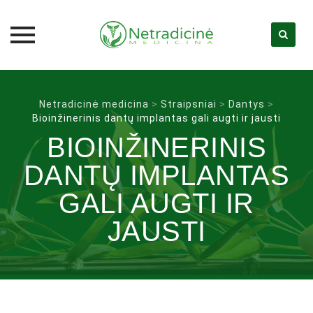
Skip
to
Netradicinė medicina
>
Straipsniai
>
Dantys
>
content
Bioinžinerinis dantų implantas gali augti ir jausti
BIOINŽINERINIS
DANTŲ IMPLANTAS
GALI AUGTI IR
JAUSTI