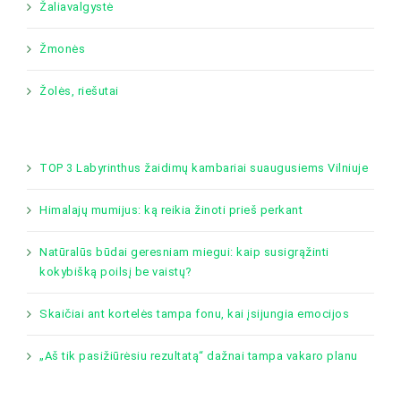
Žaliavalgystė
Žmonės
Žolės, riešutai
TOP 3 Labyrinthus žaidimų kambariai suaugusiems Vilniuje
Himalajų mumijus: ką reikia žinoti prieš perkant
Natūralūs būdai geresniam miegui: kaip susigrąžinti
kokybišką poilsį be vaistų?
Skaičiai ant kortelės tampa fonu, kai įsijungia emocijos
„Aš tik pasižiūrėsiu rezultatą“ dažnai tampa vakaro planu