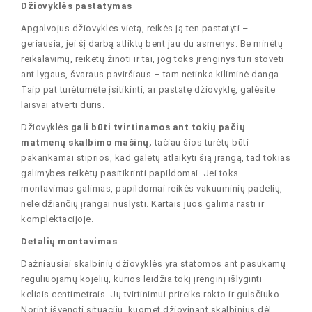
Džiovyklės pastatymas
Apgalvojus džiovyklės vietą, reikės ją ten pastatyti –
geriausia, jei šį darbą atliktų bent jau du asmenys. Be minėtų
reikalavimų, reikėtų žinoti ir tai, jog toks įrenginys turi stovėti
ant lygaus, švaraus paviršiaus – tam netinka kiliminė danga.
Taip pat turėtumėte įsitikinti, ar pastatę džiovyklę, galėsite
laisvai atverti duris.
Džiovyklės
gali būti tvirtinamos ant tokių pačių
matmenų skalbimo mašinų,
tačiau šios turėtų būti
pakankamai stiprios, kad galėtų atlaikyti šią įrangą, tad tokias
galimybes reikėtų pasitikrinti papildomai. Jei toks
montavimas galimas, papildomai reikės vakuuminių padelių,
neleidžiančių įrangai nuslysti. Kartais juos galima rasti ir
komplektacijoje.
Detalių montavimas
Dažniausiai skalbinių džiovyklės yra statomos ant pasukamų
reguliuojamų kojelių, kurios leidžia tokį įrenginį išlyginti
keliais centimetrais. Jų tvirtinimui prireiks rakto ir gulsčiuko.
Norint išvengti situacijų, kuomet džiovinant skalbinius dėl