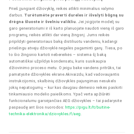
Prieš įjungiant džiovyklę, reikės atlikti minimalius valymo
darbus.
Turėtumėte praverti dureles ir išvalyti būgną su
drėgna šluoste ir švelniu valikliu.
Jei įsigijote modelį su
garo generatoriumi ir iš karto planuojate naudoti vieną iš garo
programų, reikės atlikti dar vieną žingsnį. Jums reikės
pripildyti generatoriaus baką distiliuotu vandeniu, kadangi
priešingu atveju džiovyklė negalės pagaminti garų. Tiesa, po
to šio žingsnio kartoti nebereikės – sistema šį baką
automatiškai užpildys kondensatu, kuris susikaupia
džiovinimo proceso metu. O jeigu bake vandens pritrūks, tai
pamatysite džiovyklės ekrane.Akivaizdu, kad vadovaujantis
instrukcijomis, skalbinių džiovyklės pajungimas nesukels
jokių nepatogumų – kur kas daugiau dėmesio reikės paskirti
tinkamiausio modelio paieškoms. Ypač verta apžiūrėti
funkcionalumu garsėjančias AEG džiovykles – tai padarysite
paspaudę ant šios nuorodos:
https://pigu.lt/lt/buitine-
technika-elektronika/dziovykles/f/aeg
.