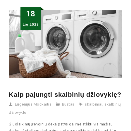
18
Lie
2023
Kaip pajungti skalbinių džiovyklę?
Eugenijus Mockaitis
Būstas
skalbiniai
,
skalbinių
džiovyklė
Šiuolaikinių įrenginių dėka patys galime atlikti vis mažiau
darbų. Išskalbus drabužius, net nebereikia jų išdžiaustyti –