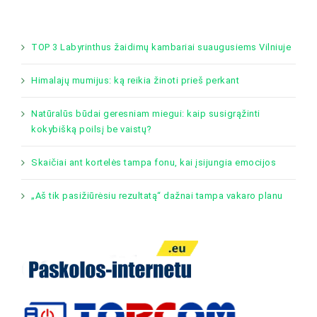
TOP 3 Labyrinthus žaidimų kambariai suaugusiems Vilniuje
Himalajų mumijus: ką reikia žinoti prieš perkant
Natūralūs būdai geresniam miegui: kaip susigrąžinti
kokybišką poilsį be vaistų?
Skaičiai ant kortelės tampa fonu, kai įsijungia emocijos
„Aš tik pasižiūrėsiu rezultatą“ dažnai tampa vakaro planu