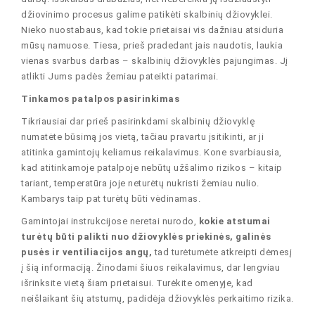
džiovinimo procesus galime patikėti skalbinių džiovyklei.
Nieko nuostabaus, kad tokie prietaisai vis dažniau atsiduria
mūsų namuose. Tiesa, prieš pradedant jais naudotis, laukia
vienas svarbus darbas – skalbinių džiovyklės pajungimas. Jį
atlikti Jums padės žemiau pateikti patarimai.
Tinkamos patalpos pasirinkimas
Tikriausiai dar prieš pasirinkdami skalbinių džiovyklę
numatėte būsimą jos vietą, tačiau pravartu įsitikinti, ar ji
atitinka gamintojų keliamus reikalavimus. Kone svarbiausia,
kad atitinkamoje patalpoje nebūtų užšalimo rizikos – kitaip
tariant, temperatūra joje neturėtų nukristi žemiau nulio.
Kambarys taip pat turėtų būti vėdinamas.
Gamintojai instrukcijose neretai nurodo,
kokie atstumai
turėtų būti palikti nuo džiovyklės priekinės, galinės
pusės ir ventiliacijos angų,
tad turėtumėte atkreipti dėmesį
į šią informaciją. Žinodami šiuos reikalavimus, dar lengviau
išrinksite vietą šiam prietaisui. Turėkite omenyje, kad
neišlaikant šių atstumų, padidėja džiovyklės perkaitimo rizika.