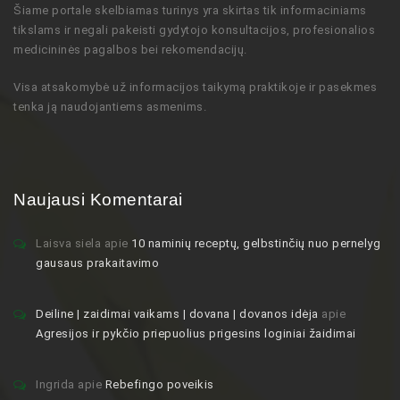
Šiame portale skelbiamas turinys
yra skirtas tik informaciniams
tikslams ir negali pakeisti gydytojo
konsultacijos,
profesionalios
medicininės pagalbos bei rekomendacijų
.
Visa atsakomybė už informacijos taikymą praktikoje ir pasekmes
tenka ją naudojantiems asmenims.
Naujausi Komentarai
Laisva siela
apie
10 naminių receptų, gelbstinčių nuo pernelyg
gausaus prakaitavimo
Deiline | zaidimai vaikams | dovana | dovanos idėja
apie
Agresijos ir pykčio priepuolius prigesins loginiai žaidimai
Ingrida
apie
Rebefingo poveikis