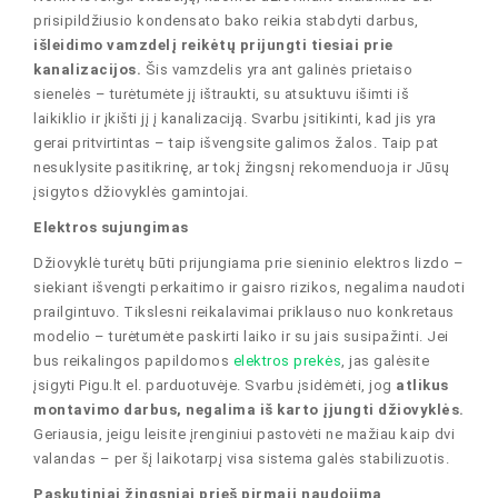
prisipildžiusio kondensato bako reikia stabdyti darbus,
išleidimo vamzdelį reikėtų prijungti tiesiai prie
kanalizacijos.
Šis vamzdelis yra ant galinės prietaiso
sienelės – turėtumėte jį ištraukti, su atsuktuvu išimti iš
laikiklio ir įkišti jį į kanalizaciją. Svarbu įsitikinti, kad jis yra
gerai pritvirtintas – taip išvengsite galimos žalos. Taip pat
nesuklysite pasitikrinę, ar tokį žingsnį rekomenduoja ir Jūsų
įsigytos džiovyklės gamintojai.
Elektros sujungimas
Džiovyklė turėtų būti prijungiama prie sieninio elektros lizdo –
siekiant išvengti perkaitimo ir gaisro rizikos, negalima naudoti
prailgintuvo. Tikslesni reikalavimai priklauso nuo konkretaus
modelio – turėtumėte paskirti laiko ir su jais susipažinti. Jei
bus reikalingos papildomos
elektros prekės
, jas galėsite
įsigyti Pigu.lt el. parduotuvėje. Svarbu įsidėmėti, jog
atlikus
montavimo darbus, negalima iš karto įjungti džiovyklės.
Geriausia, jeigu leisite įrenginiui pastovėti ne mažiau kaip dvi
valandas – per šį laikotarpį visa sistema galės stabilizuotis.
Paskutiniai žingsniai prieš pirmąjį naudojimą