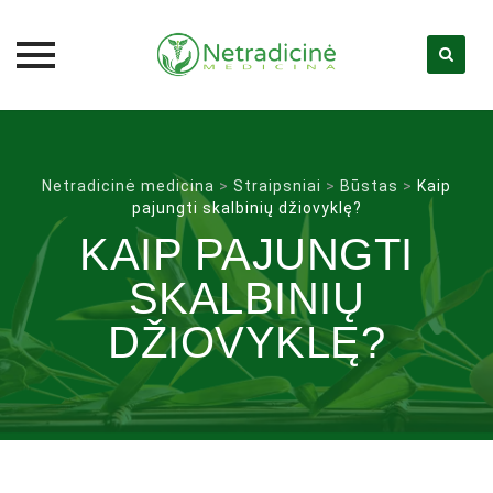
Skip
to
content
Netradicinė medicina
>
Straipsniai
>
Būstas
>
Kaip
pajungti skalbinių džiovyklę?
KAIP PAJUNGTI
SKALBINIŲ
DŽIOVYKLĘ?