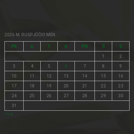
2026 M. RUGPJŪČIO MĖN.
PR
A
T
K
PN
Š
S
1
2
3
4
5
6
7
8
9
10
11
12
13
14
15
16
17
18
19
20
21
22
23
24
25
26
27
28
29
30
31
« Lie