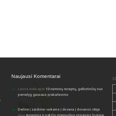
Naujausi Komentarai
2
Laisva siela
apie
10 naminių receptų, gelbstinčių nuo
pernelyg gausaus prakaitavimo
i
Deiline | zaidimai vaikams | dovana | dovanos idėja
apie
Agresijos ir pykčio priepuolius prigesins loginiai