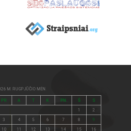
026 M. RUGPJŪČIO MĖN.
PR
A
T
K
PN
Š
S
1
2
3
4
5
6
7
8
9
10
11
12
13
14
15
16