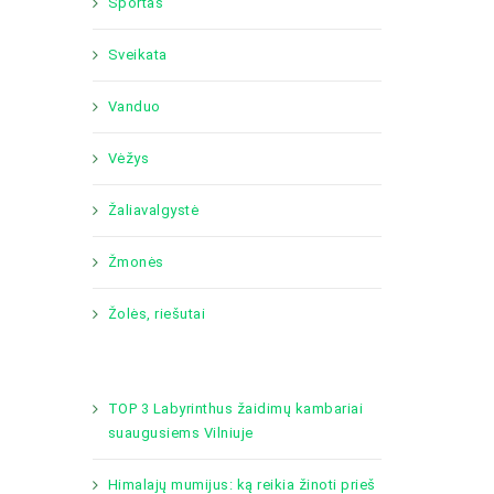
Sportas
Sveikata
Vanduo
Vėžys
Žaliavalgystė
Žmonės
Žolės, riešutai
TOP 3 Labyrinthus žaidimų kambariai
suaugusiems Vilniuje
Himalajų mumijus: ką reikia žinoti prieš