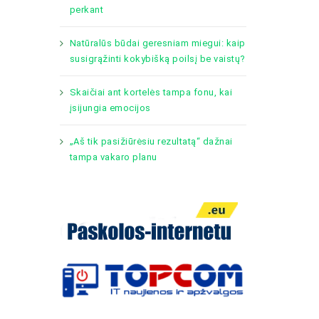
perkant
Natūralūs būdai geresniam miegui: kaip
susigrąžinti kokybišką poilsį be vaistų?
Skaičiai ant kortelės tampa fonu, kai
įsijungia emocijos
„Aš tik pasižiūrėsiu rezultatą“ dažnai
tampa vakaro planu