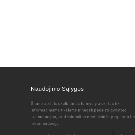
Naudojimo Sąlygos
Šiame portale skelbiamas turinys
yra skirtas tik
informaciniams tikslams ir negali pakeisti gydytojo
konsultacijos,
profesionalios
medicininės pagalbos be
rekomendacijų
.