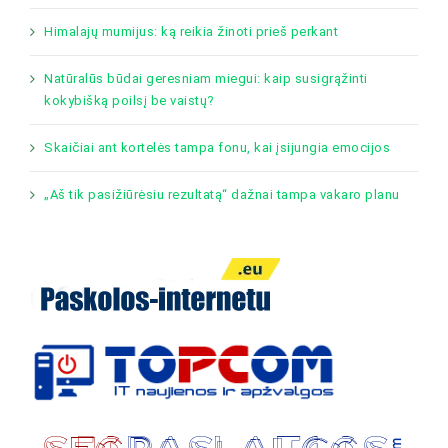
Himalajų mumijus: ką reikia žinoti prieš perkant
Natūralūs būdai geresniam miegui: kaip susigrąžinti
kokybišką poilsį be vaistų?
Skaičiai ant kortelės tampa fonu, kai įsijungia emocijos
„Aš tik pasižiūrėsiu rezultatą“ dažnai tampa vakaro planu