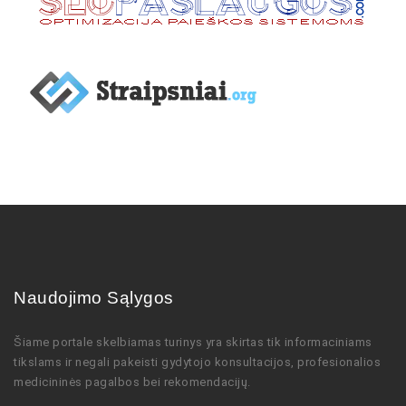
Naudojimo Sąlygos
Šiame portale skelbiamas turinys
yra skirtas tik informaciniams
tikslams ir negali pakeisti gydytojo
konsultacijos,
profesionalios
medicininės pagalbos bei rekomendacijų
.