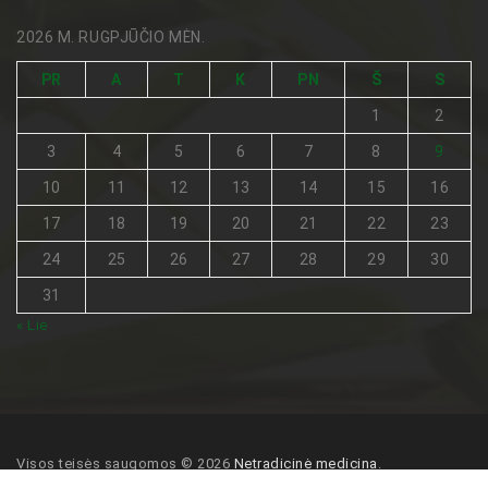
2026 M. RUGPJŪČIO MĖN.
PR
A
T
K
PN
Š
S
1
2
3
4
5
6
7
8
9
10
11
12
13
14
15
16
17
18
19
20
21
22
23
24
25
26
27
28
29
30
31
« Lie
Visos teisės saugomos © 2026
Netradicinė medicina
.
Pagrindinis
Turinio naudojimo sąlygos
Kontaktai