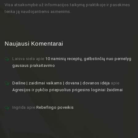
Visa atsakomybė už informacijos taikymą praktikoje ir pasekmes
tenka ją naudojantiems asmenims.
Naujausi Komentarai
Laisva siela
apie
10 naminių receptų, gelbstinčių nuo pernelyg
gausaus prakaitavimo
Deiline | zaidimai vaikams | dovana | dovanos idėja
apie
Agresijos ir pykčio priepuolius prigesins loginiai žaidimai
Ingrida
apie
Rebefingo poveikis