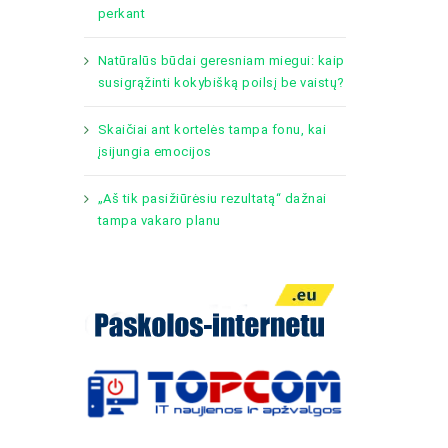
perkant
Natūralūs būdai geresniam miegui: kaip
susigrąžinti kokybišką poilsį be vaistų?
Skaičiai ant kortelės tampa fonu, kai
įsijungia emocijos
„Aš tik pasižiūrėsiu rezultatą“ dažnai
tampa vakaro planu