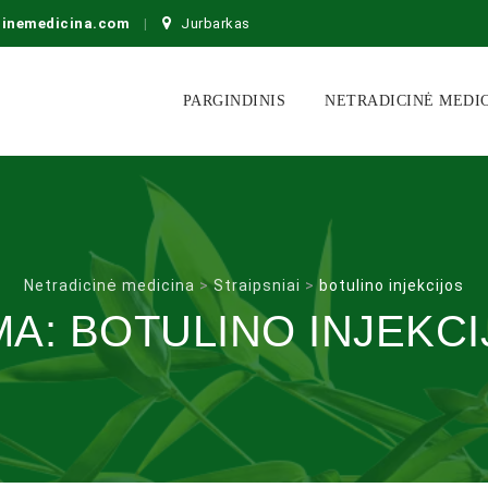
cinemedicina.com
Jurbarkas
Skip
to
PARGINDINIS
NETRADICINĖ MEDI
content
Netradicinė medicina
>
Straipsniai
>
botulino injekcijos
MA:
BOTULINO INJEKC