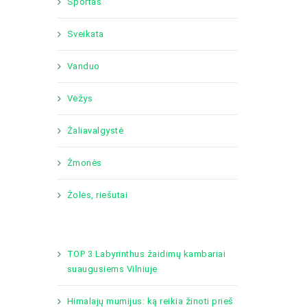
Sportas
Sveikata
Vanduo
Vėžys
Žaliavalgystė
Žmonės
Žolės, riešutai
TOP 3 Labyrinthus žaidimų kambariai
suaugusiems Vilniuje
Himalajų mumijus: ką reikia žinoti prieš