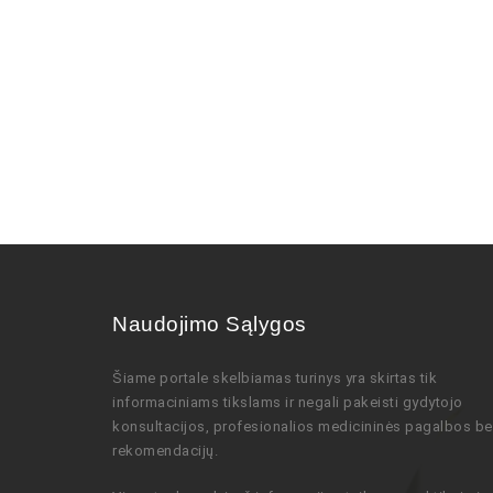
Naudojimo Sąlygos
Šiame portale skelbiamas turinys
yra skirtas tik
informaciniams tikslams ir negali pakeisti gydytojo
konsultacijos,
profesionalios
medicininės pagalbos be
rekomendacijų
.