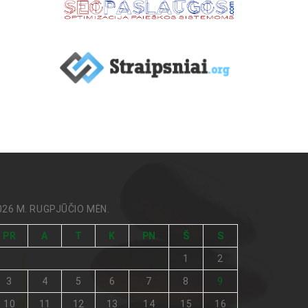
026 M. RUGPJŪČIO MĖN.
PR
A
T
K
PN
Š
S
1
2
3
4
5
6
7
8
9
10
11
12
13
14
15
16