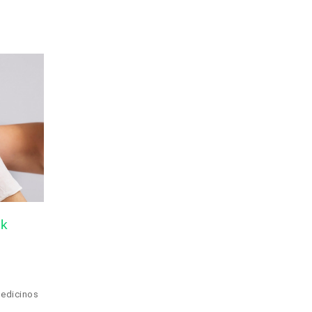
ik
medicinos