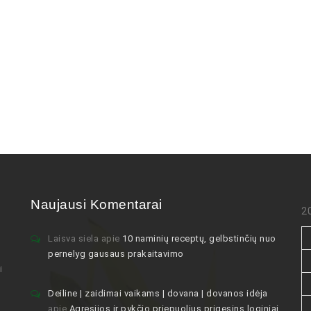
Naujausi Komentarai
2
Laisva siela
apie
10 naminių receptų, gelbstinčių nuo
pernelyg gausaus prakaitavimo
i
Deiline | zaidimai vaikams | dovana | dovanos idėja
apie
Agresijos ir pykčio priepuolius prigesins loginiai