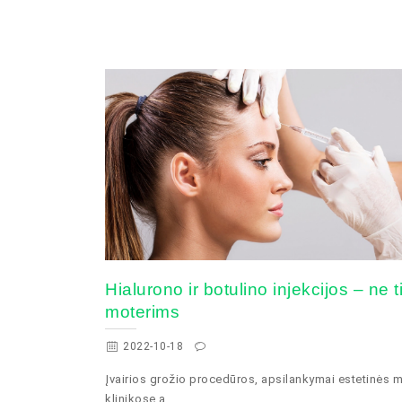
​​Hialurono ir botulino injekcijos – ne t
moterims
2022-10-18
Įvairios grožio procedūros, apsilankymai estetinės 
klinikose a...