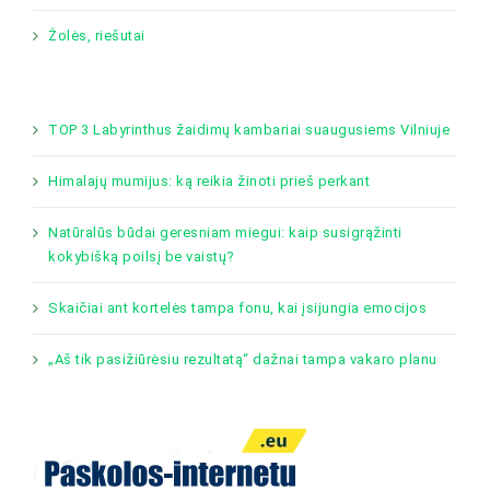
Žolės, riešutai
TOP 3 Labyrinthus žaidimų kambariai suaugusiems Vilniuje
Himalajų mumijus: ką reikia žinoti prieš perkant
Natūralūs būdai geresniam miegui: kaip susigrąžinti
kokybišką poilsį be vaistų?
Skaičiai ant kortelės tampa fonu, kai įsijungia emocijos
„Aš tik pasižiūrėsiu rezultatą“ dažnai tampa vakaro planu