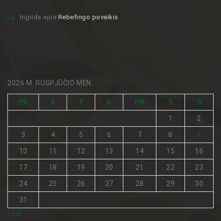
Ingrida
apie
Rebefingo poveikis
2026 M. RUGPJŪČIO MĖN.
PR
A
T
K
PN
Š
S
1
2
3
4
5
6
7
8
9
10
11
12
13
14
15
16
17
18
19
20
21
22
23
24
25
26
27
28
29
30
31
« Lie