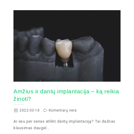
Amžius ir dantų implantacija – ką reikia
žinoti?
2022-03-18
Komentarų nėra
Ar esu per senas atlikti dantų implantaciją? Tai dažnas
klausimas daugel...