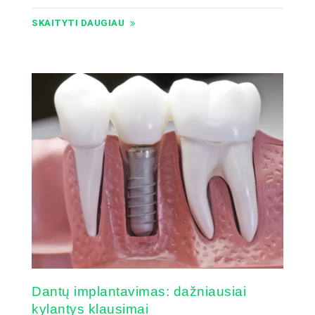
SKAITYTI DAUGIAU
Dantų implantavimas: dažniausiai
kylantys klausimai