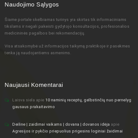
Naudojimo Sąlygos
Šiame portale skelbiamas turinys
yra skirtas tik informaciniams
tikslams ir negali pakeisti gydytojo
konsultacijos,
profesionalios
medicininės pagalbos bei rekomendacijų
.
Visa atsakomybė už informacijos taikymą praktikoje ir pasekmes
tenka ją naudojantiems asmenims.
Naujausi Komentarai
Laisva siela
apie
10 naminių receptų, gelbstinčių nuo pernelyg
gausaus prakaitavimo
Deiline | zaidimai vaikams | dovana | dovanos idėja
apie
Agresijos ir pykčio priepuolius prigesins loginiai žaidimai