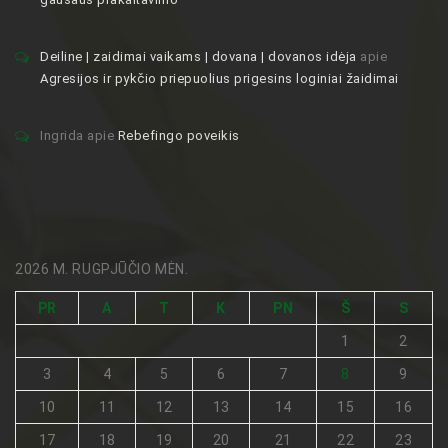
Deiline | zaidimai vaikams | dovana | dovanos idėja
apie
Agresijos ir pykčio priepuolius prigesins loginiai žaidimai
Ingrida
apie
Rebefingo poveikis
2026 M. RUGPJŪČIO MĖN.
PR
A
T
K
PN
Š
S
1
2
3
4
5
6
7
8
9
10
11
12
13
14
15
16
17
18
19
20
21
22
23