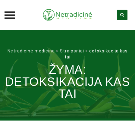
Skip
to
content
Netradicinė medicina
>
Straipsniai
>
detoksikacija kas
tai
ŽYMA:
DETOKSIKACIJA KAS
TAI