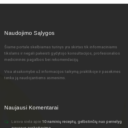
Naudojimo Sąlygos
Šiame portale skelbiamas turinys
yra skirtas tik informaciniams
tikslams ir negali pakeisti gydytojo
konsultacijos,
profesionalios
medicininės pagalbos bei rekomendacijų
.
Visa atsakomybė už informacijos taikymą praktikoje ir pasekmes
tenka ją naudojantiems asmenims.
Naujausi Komentarai
Laisva siela
apie
10 naminių receptų, gelbstinčių nuo pernelyg
gausaus prakaitavimo