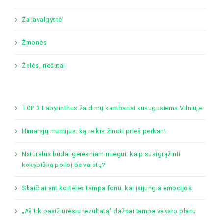
Žaliavalgystė
Žmonės
Žolės, riešutai
TOP 3 Labyrinthus žaidimų kambariai suaugusiems Vilniuje
Himalajų mumijus: ką reikia žinoti prieš perkant
Natūralūs būdai geresniam miegui: kaip susigrąžinti
kokybišką poilsį be vaistų?
Skaičiai ant kortelės tampa fonu, kai įsijungia emocijos
„Aš tik pasižiūrėsiu rezultatą“ dažnai tampa vakaro planu