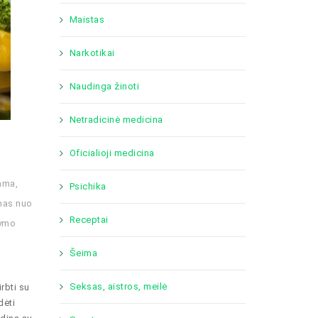
Maistas
Narkotikai
Naudinga žinoti
Netradicinė medicina
Oficialioji medicina
rama
,
Psichika
mas nuo
Receptai
lymo
Šeima
Seksas, aistros, meilė
rbti su
dėti