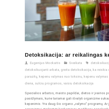
Detoksikacija: ar reikalingas
Eugenijus Mockaitis
Sveikata
detoksikaci
detoksikuojanti arbata
,
greita detoksikacija
,
ka reiskia
parazitų
,
kepenu valymas nuo toksinu
,
kepenu valymas 
diena
,
sulciu programos
,
vaisiu detoksikacija
Specialios arbatos, maisto papildai, dietos ir įvairios 
pasiūlymais, kurie tariamai gali išvalyti organizme sukau
kepenimis. Yra daug šio organo „valymo“ programų. Ar jo