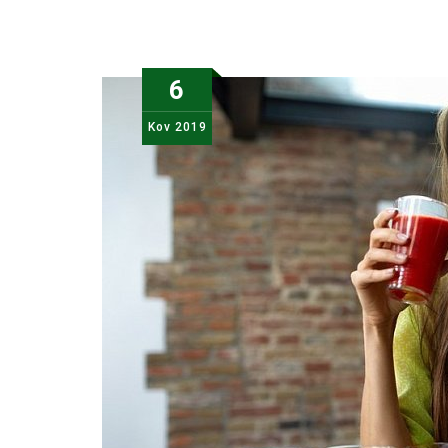
6
Kov
2019