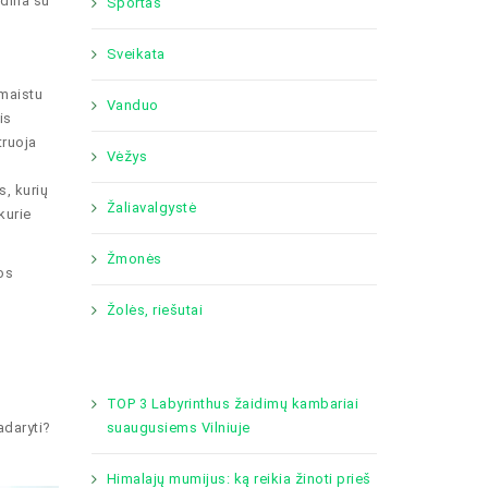
dina su
Sportas
Sveikata
 maistu
Vanduo
is
truoja
Vėžys
, kurių
Žaliavalgystė
kurie
Žmonės
os
Žolės, riešutai
TOP 3 Labyrinthus žaidimų kambariai
adaryti?
suaugusiems Vilniuje
Himalajų mumijus: ką reikia žinoti prieš