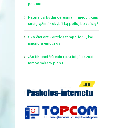
perkant
Natūralūs būdai geresniam miegui: kaip
susigrąžinti kokybišką poilsį be vaistų?
Skaičiai ant kortelės tampa fonu, kai
įsijungia emocijos
„Aš tik pasižiūrėsiu rezultatą“ dažnai
tampa vakaro planu