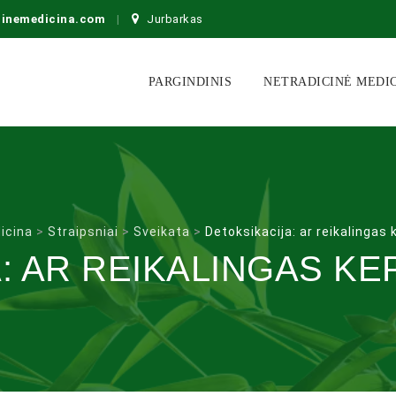
cinemedicina.com
Jurbarkas
Skip
to
PARGINDINIS
NETRADICINĖ MEDI
content
icina
>
Straipsniai
>
Sveikata
>
Detoksikacija: ar reikalinga
: AR REIKALINGAS K