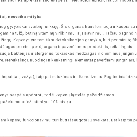
ant sau? Ką apie tai mano ekspertai? NetradicineMedicina.com supažin
stai, nesveika mityba
ug gyvybiškai svarbių funkcijų. Šis organas transformuoja ir kaupia su
amina tulžį, būtiną vitaminų virškinimui ir įsisavinimui. Tačiau pagrindin
iagų. Kepenys yra tam tikra detoksikacijos gamykla, kuri per minutę fil
džiagos pereina per šį organą ir paverčiamos produktais, reikalingais
oja bakterijas ir alergenus, toksiškas medžiagas ir cheminius junginius
e. Nereikalingi, nuodingi ir kenksmingi elementai paverčiami junginiais, 
, hepatitas, vėžys), taip pat nutukimas ir alkoholizmas. Pagrindiniai rizik
penys nespėja apdoroti, todėl kepenų ląstelės pažeidžiamos.
pažeidimo priežastimi yra 10% atvejų.
iam kepenų funkcionavimui turi būti išsaugota jų sveikata. Bet kaip tai p