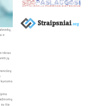
lininkų,
i ir
m tikras
inti jų
prancūzų
a
, kurioms
ijimo
 nežinomų
 su šia