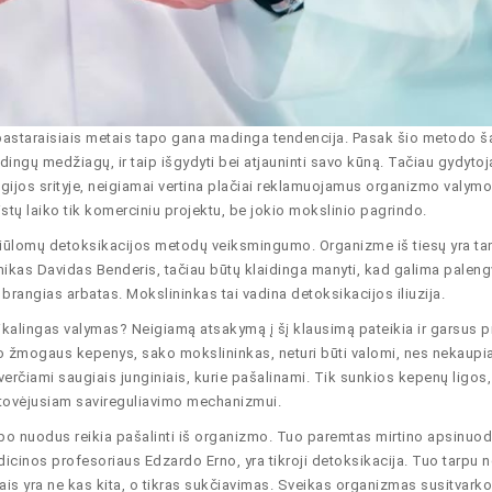
pastaraisiais metais tapo gana madinga tendencija. Pasak šio metodo ša
ingų medžiagų, ir taip išgydyti bei atjauninti savo kūną. Tačiau gydytoja
logijos srityje, neigiamai vertina plačiai reklamuojamus organizmo valymo
ų laiko tik komerciniu projektu, be jokio mokslinio pagrindo.
 siūlomų detoksikacijos metodų veiksmingumo. Organizme iš tiesų yra ta
kas Davidas Benderis, tačiau būtų klaidinga manyti, kad galima palengv
rangias arbatas. Mokslininkas tai vadina detoksikacijos iliuzija.
ikalingas valymas? Neigiamą atsakymą į šį klausimą pateikia ir garsus 
o žmogaus kepenys, sako mokslininkas, neturi būti valomi, nes nekaupi
verčiami saugiais junginiais, kurie pašalinami. Tik sunkios kepenų ligos
stovėjusiam savireguliavimo mechanizmui.
tipo nuodus reikia pašalinti iš organizmo. Tuo paremtas mirtino apsinuod
icinos profesoriaus Edzardo Erno, yra tikroji detoksikacija. Tuo tarpu
dais yra ne kas kita, o tikras sukčiavimas. Sveikas organizmas susitvarko