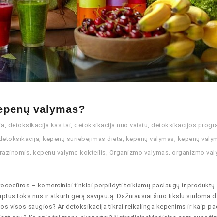
 kepenų valymas?
ja
,
detoksikacija kas tai
,
detoksikacija nuo vaistu
,
detoksikacijos prog
 detoksikacija
,
kepenų suriebėjimas dieta
,
kepenų valymas
,
kepenų valy
razinomis
,
kepenu valymo kokteilis
,
Organizmo valymas
,
organizmo va
procedūros – komerciniai tinklai perpildyti teikiamų paslaugų ir produktų
ptus toksinus ir atkurti gerą savijautą. Dažniausiai šiuo tikslu siūloma di
s visos saugios? Ar detoksikacija tikrai reikalinga kepenims ir kaip pa