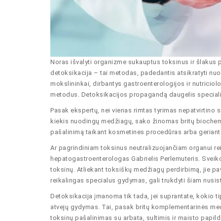
Noras išvalyti organizme sukauptus toksinus ir šlakus 
detoksikacija – tai metodas, padedantis atsikratyti nuod
mokslininkai, dirbantys gastroenterologijos ir nutricio
metodus. Detoksikacijos propagandą daugelis specialist
Pasak ekspertų, nei vienas rimtas tyrimas nepatvirtino
kiekis nuodingų medžiagų, sako žinomas britų biochemi
pašalinimą taikant kosmetines procedūras arba geriant b
Ar pagrindiniam toksinus neutralizuojančiam organui re
hepatogastroenterologas Gabrielis Perlemuteris. Sveik
toksinų. Atliekant toksiškų medžiagų perdirbimą, jie pa
reikalingas specialus gydymas, gali trukdyti šiam nusi
Detoksikacija įmanoma tik tada, jei suprantate, kokio 
atvejų gydymas. Tai, pasak britų komplementarinės med
toksinų pašalinimas su arbata, sultimis ir maisto papil