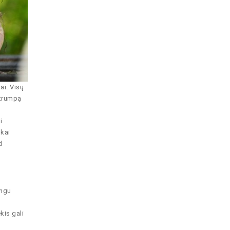
ai. Visų
 trumpą
i
škai
d
ingu
kis gali