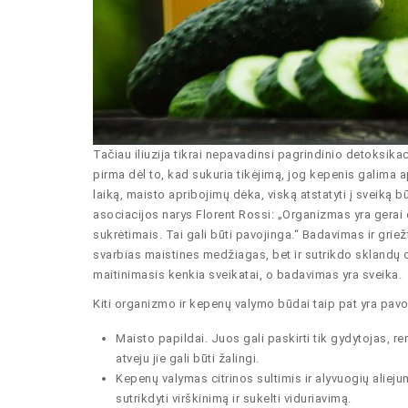
Tačiau iliuzija tikrai nepavadinsi pagrindinio detoksika
pirma dėl to, kad sukuria tikėjimą, jog kepenis galima ap
laiką, maisto apribojimų dėka, viską atstatyti į sveiką 
asociacijos narys Florent Rossi: „Organizmas yra gerai 
sukrėtimais. Tai gali būti pavojinga.“ Badavimas ir grie
svarbias maistines medžiagas, bet ir sutrikdo sklandų
maitinimasis kenkia sveikatai, o badavimas yra sveika.
Kiti organizmo ir kepenų valymo būdai taip pat yra pavoj
Maisto papildai. Juos gali paskirti tik gydytojas,
atveju jie gali būti žalingi.
Kepenų valymas citrinos sultimis ir alyvuogių aliejum
sutrikdyti virškinimą ir sukelti viduriavimą.