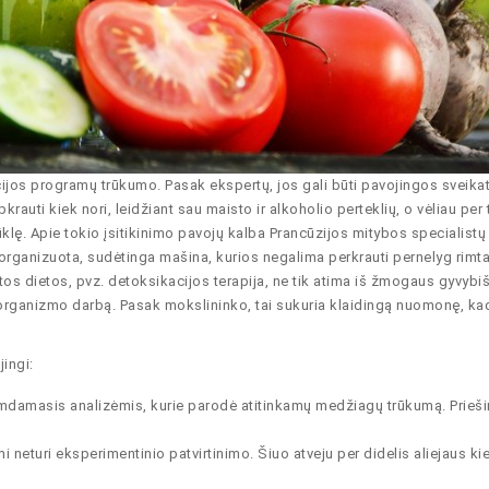
cijos programų trūkumo. Pasak ekspertų, jos gali būti pavojingos sveikat
krauti kiek nori, leidžiant sau maisto ir alkoholio perteklių, o vėliau per
būklę. Apie tokio įsitikinimo pavojų kalba Prancūzijos mitybos specialistų
organizuota, sudėtinga mašina, kurios negalima perkrauti pernelyg rimta
žtos dietos, pvz. detoksikacijos terapija, ne tik atima iš žmogaus gyvybi
 organizmo darbą. Pasak mokslininko, tai sukuria klaidingą nuomonę, ka
ingi:
 remdamasis analizėmis, kurie parodė atitinkamų medžiagų trūkumą. Prieš
i neturi eksperimentinio patvirtinimo. Šiuo atveju per didelis aliejaus kie