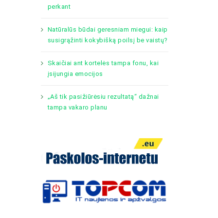
perkant
Natūralūs būdai geresniam miegui: kaip
susigrąžinti kokybišką poilsį be vaistų?
Skaičiai ant kortelės tampa fonu, kai
įsijungia emocijos
„Aš tik pasižiūrėsiu rezultatą“ dažnai
tampa vakaro planu