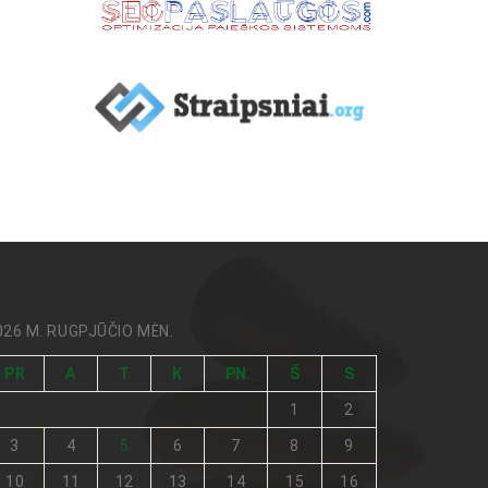
026 M. RUGPJŪČIO MĖN.
PR
A
T
K
PN
Š
S
1
2
3
4
5
6
7
8
9
10
11
12
13
14
15
16