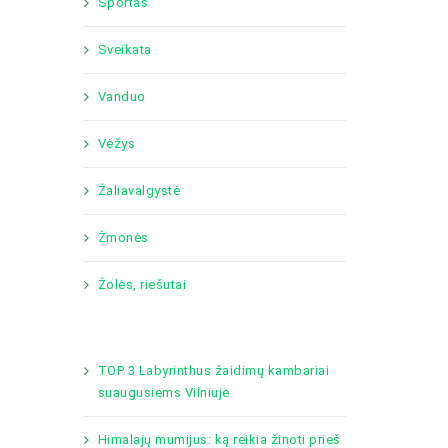
Sportas
Sveikata
Vanduo
Vėžys
Žaliavalgystė
Žmonės
Žolės, riešutai
TOP 3 Labyrinthus žaidimų kambariai
suaugusiems Vilniuje
Himalajų mumijus: ką reikia žinoti prieš