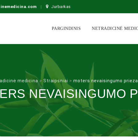
cinemedicina.com
Jurbarkas
Skip
to
PARGINDINIS
NETRADICINĖ MEDI
content
adicinė medicina
>
Straipsniai
>
moters nevaisingumo priez
ERS NEVAISINGUMO P