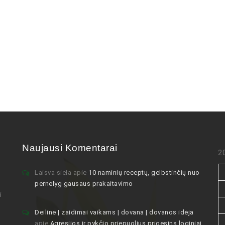
Naujausi Komentarai
2
Laisva siela
apie
10 naminių receptų, gelbstinčių nuo
pernelyg gausaus prakaitavimo
i
Deiline | zaidimai vaikams | dovana | dovanos idėja
apie
Agresijos ir pykčio priepuolius prigesins loginiai