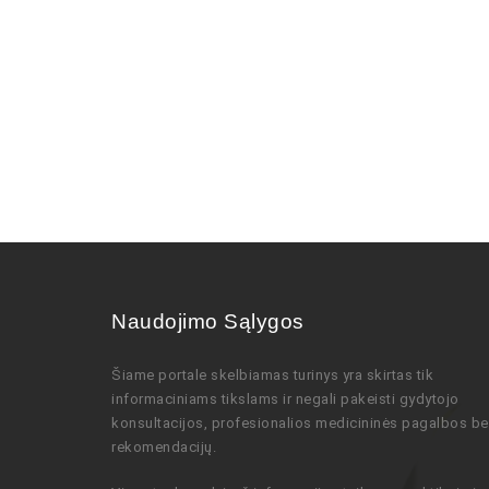
Naudojimo Sąlygos
Šiame portale skelbiamas turinys
yra skirtas tik
informaciniams tikslams ir negali pakeisti gydytojo
konsultacijos,
profesionalios
medicininės pagalbos be
rekomendacijų
.