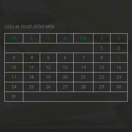
2026 M. RUGPJŪČIO MĖN.
PR
A
T
K
PN
Š
S
1
2
3
4
5
6
7
8
9
10
11
12
13
14
15
16
17
18
19
20
21
22
23
24
25
26
27
28
29
30
31
« Lie