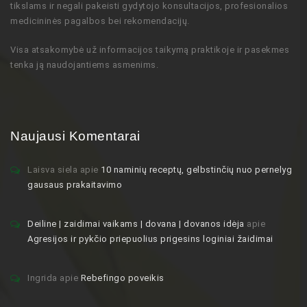
tikslams ir negali pakeisti gydytojo
konsultacijos,
profesionalios
medicininės pagalbos bei rekomendacijų
.
Visa atsakomybė už informacijos taikymą praktikoje ir pasekmes
tenka ją naudojantiems asmenims.
Naujausi Komentarai
Laisva siela
apie
10 naminių receptų, gelbstinčių nuo pernelyg
gausaus prakaitavimo
Deiline | zaidimai vaikams | dovana | dovanos idėja
apie
Agresijos ir pykčio priepuolius prigesins loginiai žaidimai
Ingrida
apie
Rebefingo poveikis