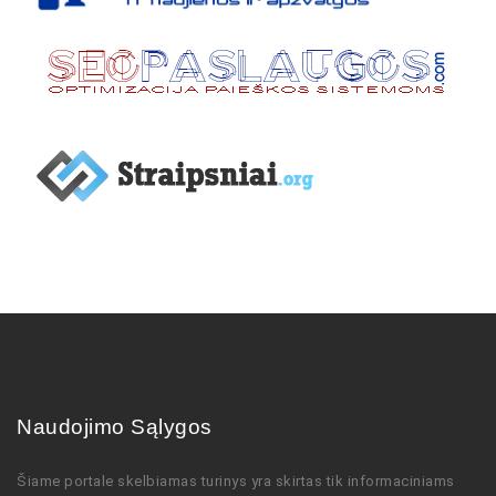
Naudojimo Sąlygos
Šiame portale skelbiamas turinys
yra skirtas tik informaciniams