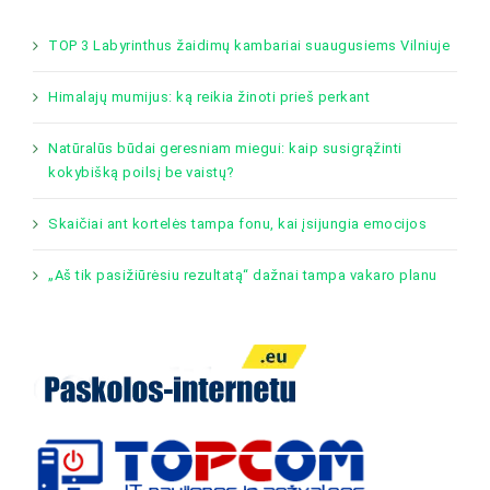
TOP 3 Labyrinthus žaidimų kambariai suaugusiems Vilniuje
Himalajų mumijus: ką reikia žinoti prieš perkant
Natūralūs būdai geresniam miegui: kaip susigrąžinti
kokybišką poilsį be vaistų?
Skaičiai ant kortelės tampa fonu, kai įsijungia emocijos
„Aš tik pasižiūrėsiu rezultatą“ dažnai tampa vakaro planu