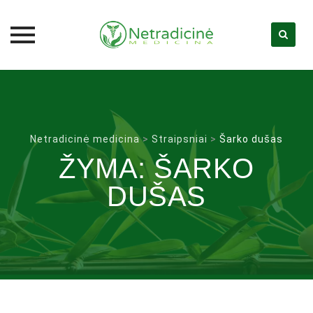
Skip
to
content
Netradicinė medicina
>
Straipsniai
>
Šarko dušas
ŽYMA:
ŠARKO
DUŠAS