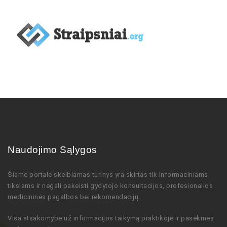
Naudojimo Sąlygos
Šiame portale skelbiamas turinys
yra skirtas tik informaciniams
tikslams ir negali pakeisti gydytojo
konsultacijos,
profesionalios
medicininės pagalbos bei rekomendacijų
.
Visa atsakomybė už informacijos taikymą praktikoje ir pasekmes