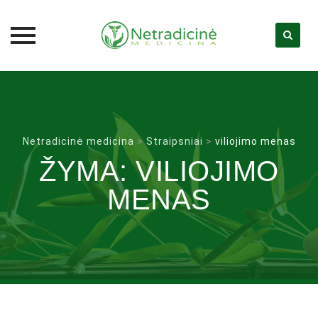
Skip
to
content
Netradicinė medicina
>
Straipsniai
>
viliojimo menas
ŽYMA:
VILIOJIMO
MENAS