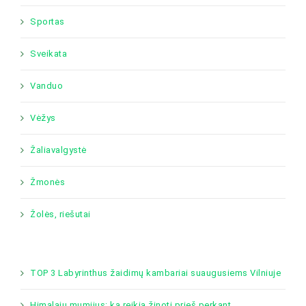
Sportas
Sveikata
Vanduo
Vėžys
Žaliavalgystė
Žmonės
Žolės, riešutai
TOP 3 Labyrinthus žaidimų kambariai suaugusiems Vilniuje
Himalajų mumijus: ką reikia žinoti prieš perkant