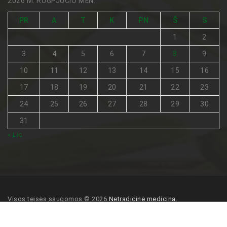
2026 M. RUGPJŪČIO MĖN.
PR
A
T
K
PN
Š
S
1
2
3
4
5
6
7
8
9
10
11
12
13
14
15
16
17
18
19
20
21
22
23
24
25
26
27
28
29
30
31
« Lie
Visos teisės saugomos © 2026
Netradicinė medicina
.
Pagrindinis
Turinio naudojimo sąlygos
Kontaktai