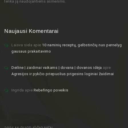
tenka ją naudojantiems asmenims.
Naujausi Komentarai
Laisva siela
apie
10 naminių receptų, gelbstinčių nuo pernelyg
gausaus prakaitavimo
Deiline | zaidimai vaikams | dovana | dovanos idėja
apie
Agresijos ir pykčio priepuolius prigesins loginiai žaidimai
Ingrida
apie
Rebefingo poveikis