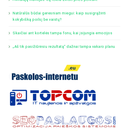
Natūralūs būdai geresniam miegui: kaip susigrąžinti
kokybišką poilsį be vaistų?
Skaičiai ant kortelės tampa fonu, kai įsijungia emocijos
„Aš tik pasižiūrėsiu rezultatą“ dažnai tampa vakaro planu