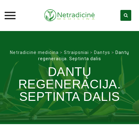
Skip
to
content
Netradicinė medicina
>
Straipsniai
>
Dantys
>
Dantų
regeneracija. Septinta dalis
DANTŲ
REGENERACIJA.
SEPTINTA DALIS