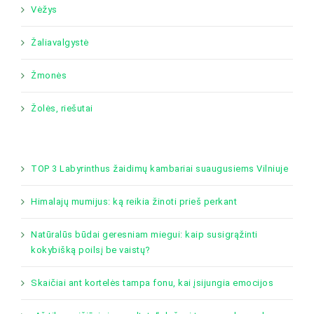
Vėžys
Žaliavalgystė
Žmonės
Žolės, riešutai
TOP 3 Labyrinthus žaidimų kambariai suaugusiems Vilniuje
Himalajų mumijus: ką reikia žinoti prieš perkant
Natūralūs būdai geresniam miegui: kaip susigrąžinti
kokybišką poilsį be vaistų?
Skaičiai ant kortelės tampa fonu, kai įsijungia emocijos