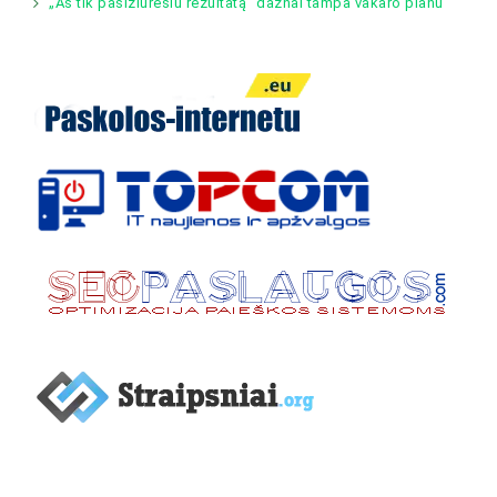
„Aš tik pasižiūrėsiu rezultatą“ dažnai tampa vakaro planu