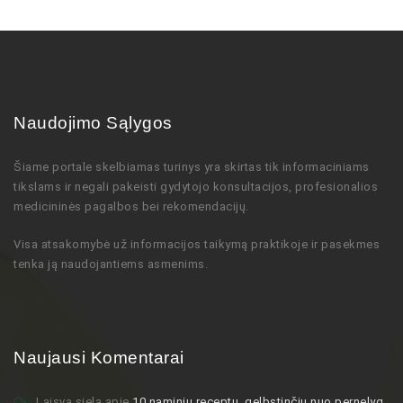
Naudojimo Sąlygos
Šiame portale skelbiamas turinys
yra skirtas tik informaciniams
tikslams ir negali pakeisti gydytojo
konsultacijos,
profesionalios
medicininės pagalbos bei rekomendacijų
.
Visa atsakomybė už informacijos taikymą praktikoje ir pasekmes
tenka ją naudojantiems asmenims.
Naujausi Komentarai
Laisva siela
apie
10 naminių receptų, gelbstinčių nuo pernelyg