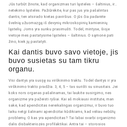
Jūs turbūt žinote, kad organizmas turi ląsteles – šaltinius, ir…
netekimo ląstelės. Pažiūrėkite, kur pas jus yra pašalintas
dantis, ten atsirado kietas paviršius. O jūs čia padarėte
švelnią užuomazgą iš devynių mikroskopinių kamieninių
ląstelių. Joms yra sunku prasimušti. Todėl, mintyse, šioje
vietoje mes pastatysime ląsteles – šaltinius. O sąmonė pati
žino, kiek jų pastatyti.
Kai dantis buvo savo vietoje, jis
buvo susietas su tam tikru
organu.
Visi dantys yra susiję su virškinimo traktu. Todėl dantys ir yra
virškinimo trakto pradžia. 3, 4, 5 – tas surišti su sinusitais. Jei
koks nors organas pašalinamas, tai laukite susirgimo, nes
organizme yra pažeisti ryšiai. Kai aš mokiausi institute, man
sakė, kad apendicitas nereikalingas organizmui, ir buvo tuo
laiku netgi šalinami apendicitai kūdikiams, kad vėliau nebūtų
problemų. O kas yra apendicitas? Tai labai svarbi organizmo
dalis disbakteriozės profilaktikai. Antra tai – storosios