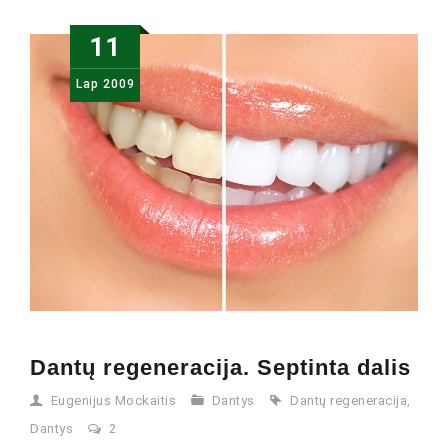
11
Lap
2009
Dantų regeneracija. Septinta dalis
Eugenijus Mockaitis
Dantys
Dantų regeneracija
,
Dantys
2