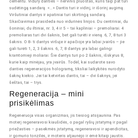
cementu. Vidury danties – nervinis pluoštas, kuris taip pat turi
sudėtingą sandarą. <…> Dantis turi ir vidinį, ir išorinį augimą.
Viršutiniai dantys ir apatiniai turi skirtingą sandarą.
Skaičiavimas prasideda nuo vidurinės linijos. Du centriniai, du
šoniniai, du iltiniai, nr. 3, 4 ir 5 – tai kapliniai – premoliarai. 4
premoliaras turi dvi šaknis, bet gali turėti ir vieną. 6, 7, 8 turi 3
šaknis. O 8- ti dantys viršuje ir apačioje yra labai įvairūs – jie
gali turėti 1, 2, 3 šaknis. 6, 7, 8 dantys yra labai galingi
kramtomieji moliarai. Šie dantys turi po 2 šaknis, išskyrus 8,
kurie kaip minėjau, yra įvairūs. Todėl, kai sudarote savo
danties regeneracijos hologramą, tiksliai laikykitės nurodyto
šaknų kiekio. Jei tai ketvirtas dantis, tai – dvi šaknys, jei
šeštas, tai – trys.
Regeneracija – mini
prisikėlimas
Regeneruoja visas organizmas, jis tiesiog atsijaunina. Pas
moterį regeneravosi kiaušidės, o pagal ryšių įstatymą ir pagal
priežasties – pasekmės įstatymą, regeneravosi ir apendicitas,
ir gomurio tonzilės, ir moteris atjaunėjo ir ėmė kitaip jaustis.