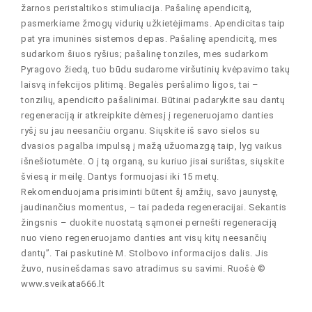
žarnos peristaltikos stimuliacija. Pašalinę apendicitą,
pasmerkiame žmogų vidurių užkietėjimams. Apendicitas taip
pat yra imuninės sistemos depas. Pašalinę apendicitą, mes
sudarkom šiuos ryšius; pašalinę tonziles, mes sudarkom
Pyragovo žiedą, tuo būdu sudarome viršutinių kvėpavimo takų
laisvą infekcijos plitimą. Begalės peršalimo ligos, tai –
tonzilių, apendicito pašalinimai. Būtinai padarykite sau dantų
regeneraciją ir atkreipkite dėmesį į regeneruojamo danties
ryšį su jau neesančiu organu. Siųskite iš savo sielos su
dvasios pagalba impulsą į mažą užuomazgą taip, lyg vaikus
išnešiotumėte. O į tą organą, su kuriuo jisai surištas, siųskite
šviesą ir meilę. Dantys formuojasi iki 15 metų.
Rekomenduojama prisiminti būtent šį amžių, savo jaunystę,
jaudinančius momentus, – tai padeda regeneracijai. Sekantis
žingsnis – duokite nuostatą sąmonei pernešti regeneraciją
nuo vieno regeneruojamo danties ant visų kitų neesančių
dantų”. Tai paskutinė M. Stolbovo informacijos dalis. Jis
žuvo, nusinešdamas savo atradimus su savimi. Ruošė ©
www.sveikata666.lt