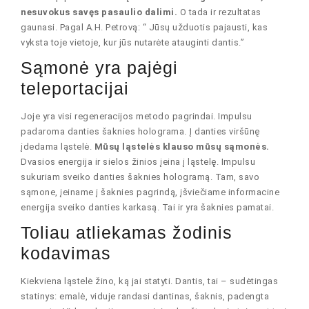
nesuvokus savęs pasaulio dalimi.
O tada ir rezultatas
gaunasi. Pagal A.H. Petrovą: “ Jūsų užduotis pajausti, kas
vyksta toje vietoje, kur jūs nutarėte atauginti dantis.”
Sąmonė yra pajėgi
teleportacijai
Joje yra visi regeneracijos metodo pagrindai. Impulsu
padaroma danties šaknies holograma. Į danties viršūnę
įdedama ląstelė.
Mūsų ląstelės klauso mūsų sąmonės.
Dvasios energija ir sielos žinios įeina į ląstelę. Impulsu
sukuriam sveiko danties šaknies hologramą. Tam, savo
sąmone, įeiname į šaknies pagrindą, įšviečiame informacine
energija sveiko danties karkasą. Tai ir yra šaknies pamatai.
Toliau atliekamas žodinis
kodavimas
Kiekviena ląstelė žino, ką jai statyti. Dantis, tai – sudėtingas
statinys: emalė, viduje randasi dantinas, šaknis, padengta