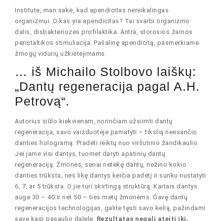
Institute, man sakė, kad apendicitas nereikalingas
organizmui. O kas yra apendicitas? Tai svarbi organizmo
dalis, disbakteriozės profilaktika. Antra, storosios žarnos
peristaltikos stimuliacija. Pašalinę apendicitą, pasmerkiame
žmogų vidurių užkietėjimams.
… iš Michailo Stolbovo laiškų:
„Dantų regeneracija pagal A.H.
Petrovą“.
Autorius siūlo kiekvienam, norinčiam užsiimti dantų
regeneracija, savo vaizduotėje pamatyti – tikslią neesančio
danties hologramą. Pradėti reiktų nuo viršutinio žandikaulio.
Jei jame visi dantys, tuomet daryti apatinių dantų
regeneraciją. Žmonės, senai netekę dantų, nežino kokio
danties trūksta, nes likę dantys keičia padėtį ir sunku nustatyti
6, 7, ar 5 trūksta. O jie turi skirtingą struktūrą. Kartais dantys
auga 30 – 40 ir net 50 – ties metų žmonėms. Gavę dantų
regeneracijos technologijas, galite tęsti savo kelią, pažindami
save kaip pasaulio dalelę.
Rezultatas negali ateiti iki,