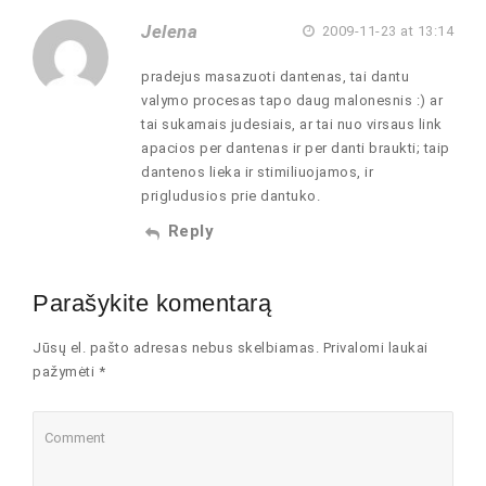
Jelena
2009-11-23 at 13:14
pradejus masazuoti dantenas, tai dantu
valymo procesas tapo daug malonesnis :) ar
tai sukamais judesiais, ar tai nuo virsaus link
apacios per dantenas ir per danti braukti; taip
dantenos lieka ir stimiliuojamos, ir
prigludusios prie dantuko.
Reply
Parašykite komentarą
Jūsų el. pašto adresas nebus skelbiamas. Privalomi laukai
pažymėti *