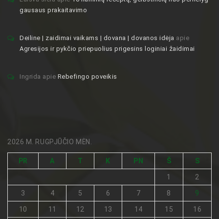
gausaus prakaitavimo
Deiline | zaidimai vaikams | dovana | dovanos idėja
apie
Agresijos ir pykčio priepuolius prigesins loginiai žaidimai
Ingrida
apie
Rebefingo poveikis
2026 M. RUGPJŪČIO MĖN.
PR
A
T
K
PN
Š
S
1
2
3
4
5
6
7
8
9
10
11
12
13
14
15
16