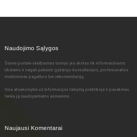
Naudojimo Sąlygos
Šiame portale skelbiamas turinys
yra skirtas tik informaciniams
tikslams ir negali pakeisti gydytojo
konsultacijos,
profesionalios
medicininės pagalbos bei rekomendacijų
.
Visa atsakomybė už informacijos taikymą praktikoje ir pasekmes
tenka ją naudojantiems asmenims.
Naujausi Komentarai