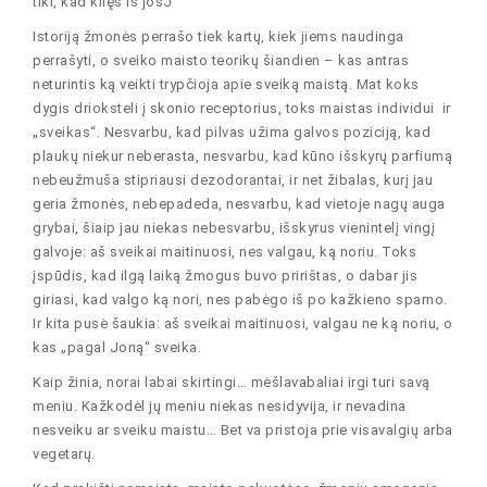
tiki, kad kilęs iš josJ
Istoriją žmonės perrašo tiek kartų, kiek jiems naudinga
perrašyti, o sveiko maisto teorikų šiandien – kas antras
neturintis ką veikti trypčioja apie sveiką maistą. Mat koks
dygis drioksteli į skonio receptorius, toks maistas individui ir
„sveikas“. Nesvarbu, kad pilvas užima galvos poziciją, kad
plaukų niekur neberasta, nesvarbu, kad kūno išskyrų parfiumą
nebeužmuša stipriausi dezodorantai, ir net žibalas, kurį jau
geria žmonės, nebepadeda, nesvarbu, kad vietoje nagų auga
grybai, šiaip jau niekas nebesvarbu, išskyrus vienintelį vingį
galvoje: aš sveikai maitinuosi, nes valgau, ką noriu. Toks
įspūdis, kad ilgą laiką žmogus buvo pririštas, o dabar jis
giriasi, kad valgo ką nori, nes pabėgo iš po kažkieno sparno.
Ir kita pusė šaukia: aš sveikai maitinuosi, valgau ne ką noriu, o
kas „pagal Joną“ sveika.
Kaip žinia, norai labai skirtingi… mėšlavabaliai irgi turi savą
meniu. Kažkodėl jų meniu niekas nesidyvija, ir nevadina
nesveiku ar sveiku maistu… Bet va pristoja prie visavalgių arba
vegetarų.