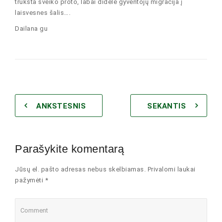
trūksta sveiko proto, labai didelė gyventojų migracija į
laisvesnes šalis….
Dailana gu
ANKSTESNIS
SEKANTIS
Parašykite komentarą
Jūsų el. pašto adresas nebus skelbiamas. Privalomi laukai
pažymėti *