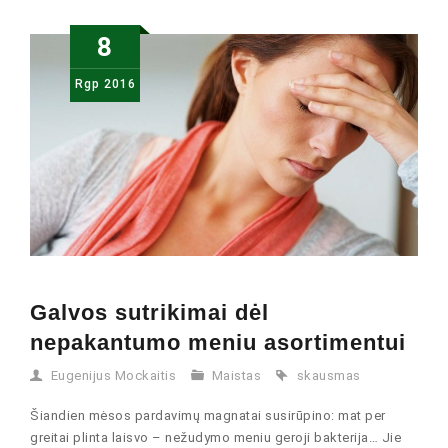
8
Rgp
2016
Galvos sutrikimai dėl
nepakantumo meniu asortimentui
Eugenijus Mockaitis
Maistas
skausmas
Šiandien mėsos pardavimų magnatai susirūpino: mat per
greitai plinta laisvo – nežudymo meniu geroji bakterija… Jie