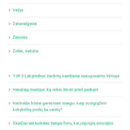
Vėžys
Žaliavalgystė
Žmonės
Žolės, riešutai
TOP 3 Labyrinthus žaidimų kambariai suaugusiems Vilniuje
Himalajų mumijus: ką reikia žinoti prieš perkant
Natūralūs būdai geresniam miegui: kaip susigrąžinti
kokybišką poilsį be vaistų?
Skaičiai ant kortelės tampa fonu, kai įsijungia emocijos