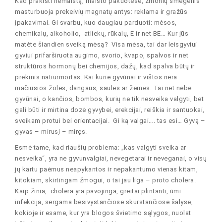
Kad prakišti nemaistą, maisto pakuotėse, žmonių smegenis
masturbuoja prekeivių magnatų antys: reklama ir gražūs
įpakavimai. Gi svarbu, kuo daugiau parduoti: mėsos,
chemikalų, alkoholio, atliekų, rūkalų, E ir net BE… Kur jūs
matėte šiandien sveiką mėsą? Visa mėsa, tai dar leisgyviui
gyviui prifarširuota augimo, svorio, kvapo, spalvos ir net
struktūros hormonų bei chemijos, dažų, kad spalva būtų ir
prekinis natiurmortas. Kai kurie gyvūnai ir vištos nėra
mačiusios žolės, dangaus, saulės ar žemės. Tai net nebe
gyvūnai, o kančios, bombos, kurių ne tik nesveika valgyti, bet
gali būti ir mirtina dozė gyvybei, erekcijai, reiškia ir santuokai,
sveikam protui bei orientacijai. Gi ką valgai…. tas esi… Gyvą –
gyvas – mirusį – miręs.
Esmė tame, kad riaušių problema: „kas valgyti sveika ar
nesveika“, yra ne gyvunvalgiai, nevegetarai ir neveganai, o visų
jų kartu paėmus neapykantos ir nepakantumo vienas kitam,
kitokiam, skirtingam žmogui, o tai jau liga – proto cholera.
Kaip žinia, cholera yra pavojinga, greitai plintanti, ūmi
infekcija, sergama besivystančiose skurstančiose šalyse,
kokioje ir esame, kur yra blogos švietimo sąlygos, nuolat