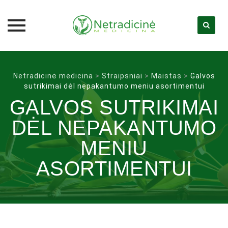
Skip
to
Netradicinė medicina
>
Straipsniai
>
Maistas
>
Galvos
content
sutrikimai dėl nepakantumo meniu asortimentui
GALVOS SUTRIKIMAI
DĖL NEPAKANTUMO
MENIU
ASORTIMENTUI