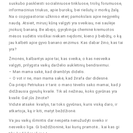
suskubo paskleisti socialiniuose tinkluose, trolių forumuose,
informacinius triukus, apie burokų, bei riešutų ir morkų žalą.
Na o copypastoriai užkniso eterį pamokslais apie negyvėlių
naudą. Atsieit, mirusį kūną valgyti yra sveikiau, nei saulėje
įnokusį bananą. Be abejo, gyvybinga cheminė kremuotos
mėsos sudėtis visiškai niekam neįdomi, kieno ji bebūtų, o ką
jau kalbėti apie gyvo banano enzimus. Kas dabar žino, kas tai
yra?
Žmonės, kalbantys apie tai, kas sveika, o kas nesveika
valgyti, prilygsta vaikų darželio auklėtinių bendravimui.
– Man mama sakė, kad dramblys didelis.
– O vot ir ne, man mama sakė, kad žirafa dar didesnė.
Čia priėjo Petriukas ir tarė: o mano tėvelis sako mamai, kad ji
didžiausia gyvulių kvailė. Tik aš nežinau, koks gyvūnas yra
kvailė. Gal jūs žinote?
Vidutė atsakė: kvailys, tai toks gyvūnas, kuris viską daro, ir
atkartoja, ką ir kiti, matyt beždžionė.
Va jau vaikų išmintis dar nespėta nenužudyti sveiko ir
nesveiko liga. Gi beždžioninė, kai kurių pramotė… kai kas gi