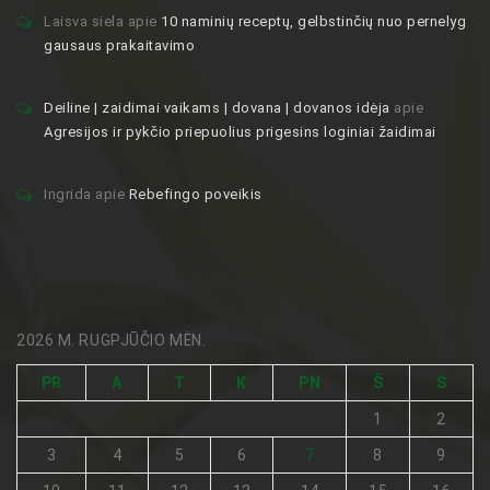
Laisva siela
apie
10 naminių receptų, gelbstinčių nuo pernelyg
gausaus prakaitavimo
Deiline | zaidimai vaikams | dovana | dovanos idėja
apie
Agresijos ir pykčio priepuolius prigesins loginiai žaidimai
Ingrida
apie
Rebefingo poveikis
2026 M. RUGPJŪČIO MĖN.
PR
A
T
K
PN
Š
S
1
2
3
4
5
6
7
8
9