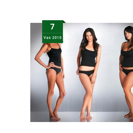
7
Vas
2010