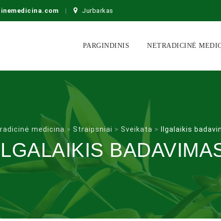
cinemedicina.com
Jurbarkas
Skip
to
PARGINDINIS
NETRADICINĖ MEDI
content
radicinė medicina
>
Straipsniai
>
Sveikata
>
Ilgalaikis badav
ILGALAIKIS BADAVIMA