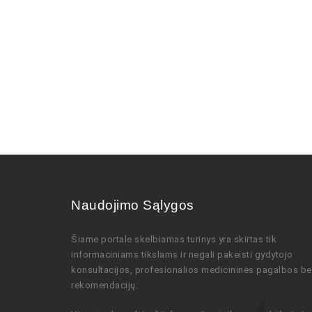
Naudojimo Sąlygos
Šiame portale skelbiamas turinys
yra skirtas tik
informaciniams tikslams ir negali pakeisti gydytojo
konsultacijos,
profesionalios
medicininės pagalbos be
rekomendacijų
.