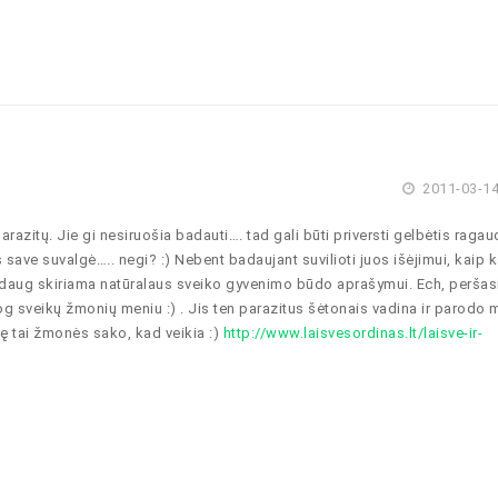
2011-03-14
razitų. Jie gi nesiruošia badauti…. tad gali būti priversti gelbėtis raga
save suvalgė….. negi? :) Nebent badaujant suvilioti juos išėjimui, kaip 
daug skiriama natūralaus sveiko gyvenimo būdo aprašymui. Ech, peršasi
iog sveikų žmonių meniu :) . Jis ten parazitus šėtonais vadina ir parodo
dę tai žmonės sako, kad veikia :)
http://www.laisvesordinas.lt/laisve-ir-