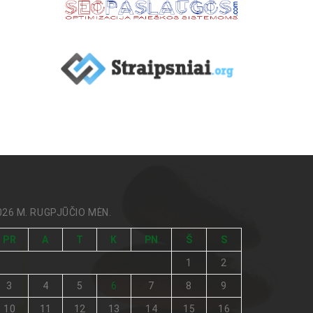
026 M. RUGPJŪČIO MĖN.
PR
A
T
K
PN
Š
S
1
2
3
4
5
6
7
8
9
10
11
12
13
14
15
16