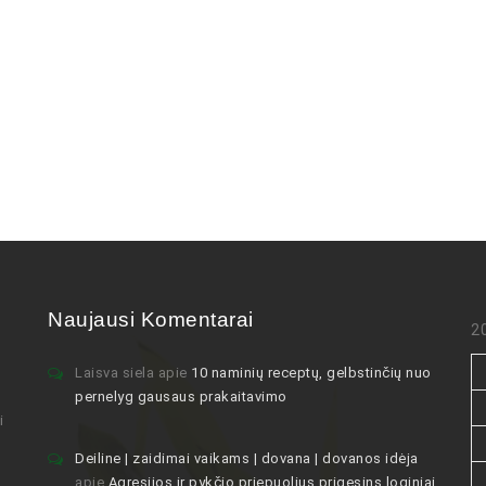
Naujausi Komentarai
2
Laisva siela
apie
10 naminių receptų, gelbstinčių nuo
pernelyg gausaus prakaitavimo
i
Deiline | zaidimai vaikams | dovana | dovanos idėja
apie
Agresijos ir pykčio priepuolius prigesins loginiai