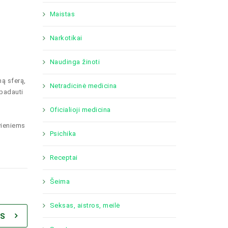
Maistas
Narkotikai
Naudinga žinoti
ą sferą,
Netradicinė medicina
 badauti
Oficialioji medicina
vieniems
Psichika
Receptai
Šeima
Seksas, aistros, meilė
IS