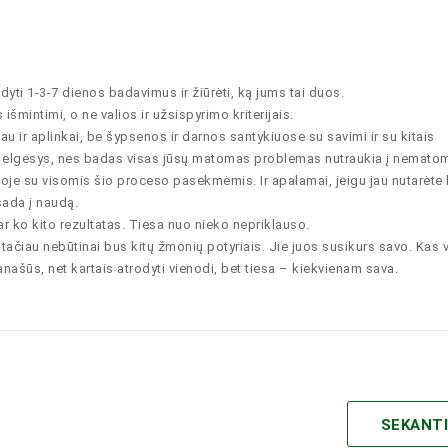
dyti 1-3-7 dienos badavimus ir žiūrėti, ką jums tai duos.
išmintimi, o ne valios ir užsispyrimo kriterijais.
 ir aplinkai, be šypsenos ir darnos santykiuose su savimi ir su kitais
s elgesys, nes badas visas jūsų matomas problemas nutraukia į nematom
umoje su visomis šio proceso pasekmėmis. Ir apalamai, jeigu jau nutarėte
sada į naudą.
 ar ko kito rezultatas. Tiesa nuo nieko nepriklauso.
tačiau nebūtinai bus kitų žmonių potyriais. Jie juos susikurs savo. Kas 
 panašūs, net kartais atrodyti vienodi, bet tiesa – kiekvienam sava.
SEKANT