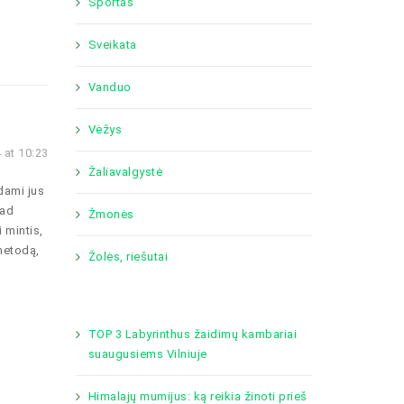
Sportas
Sveikata
Vanduo
Vėžys
 at 10:23
Žaliavalgystė
udami jus
kad
Žmonės
 mintis,
 metodą,
Žolės, riešutai
TOP 3 Labyrinthus žaidimų kambariai
suaugusiems Vilniuje
Himalajų mumijus: ką reikia žinoti prieš