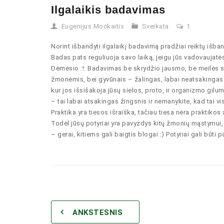
Ilgalaikis badavimas
Eugenijus Mockaitis
Sveikata
1
Norint išbandyti ilgalaikį badavimą pradžiai reiktų išban
Badas pats reguliuoja savo laiką, jeigu jūs vadovaujatės 
Dėmesio :!: Badavimas be skrydžio jausmo, be meilės sau
žmonėmis, bei gyvūnais – žalingas, labai neatsakinga
kur jos išsišakoja jūsų sielos, proto, ir organizmo gil
– tai labai atsakingas žingsnis ir nemanykite, kad tai vi
Praktika yra tiesos išraiška, tačiau tiesa nėra praktikos
Todėl jūsų potyriai yra pavyzdys kitų žmonių mąstymui, 
– gerai, kitiems gali baigtis blogai :) Potyriai gali būti
ANKSTESNIS