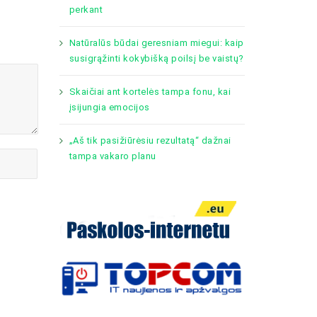
perkant
Natūralūs būdai geresniam miegui: kaip
susigrąžinti kokybišką poilsį be vaistų?
Skaičiai ant kortelės tampa fonu, kai
įsijungia emocijos
„Aš tik pasižiūrėsiu rezultatą“ dažnai
tampa vakaro planu