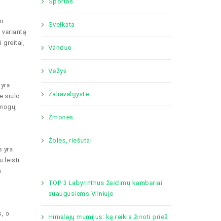
Sportas
i.
Sveikata
 variantą
 greitai,
Vanduo
Vėžys
 yra
Žaliavalgystė
e siūlo
amogų,
Žmonės
Žolės, riešutai
s yra
 leisti
u
TOP 3 Labyrinthus žaidimų kambariai
suaugusiems Vilniuje
s, o
Himalajų mumijus: ką reikia žinoti prieš