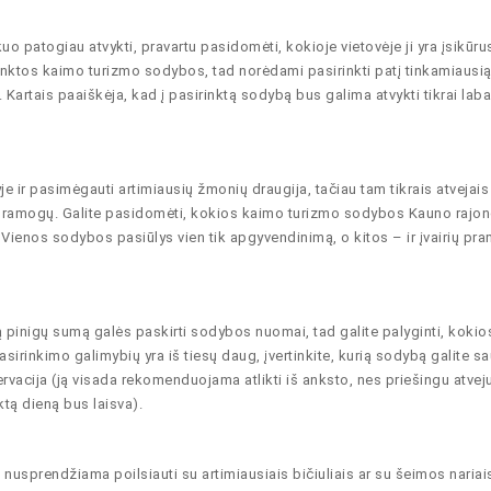
 patogiau atvykti, pravartu pasidomėti, kokioje vietovėje ji yra įsikūrus
irinktos kaimo turizmo sodybos, tad norėdami pasirinkti patį tinkamiausią
artais paaiškėja, kad į pasirinktą sodybą bus galima atvykti tikrai labai
 ir pasimėgauti artimiausių žmonių draugija, tačiau tam tikrais atvejais
pramogų. Galite pasidomėti, kokios kaimo turizmo sodybos Kauno rajon
t. Vienos sodybos pasiūlys vien tik apgyvendinimą, o kitos – ir įvairių pr
 pinigų sumą galės paskirti sodybos nuomai, tad galite palyginti, kokio
inkimo galimybių yra iš tiesų daug, įvertinkite, kurią sodybą galite sau
rvacija (ją visada rekomenduojama atlikti iš anksto, nes priešingu atvej
ktą dieną bus laisva).
nusprendžiama poilsiauti su artimiausiais bičiuliais ar su šeimos nariai