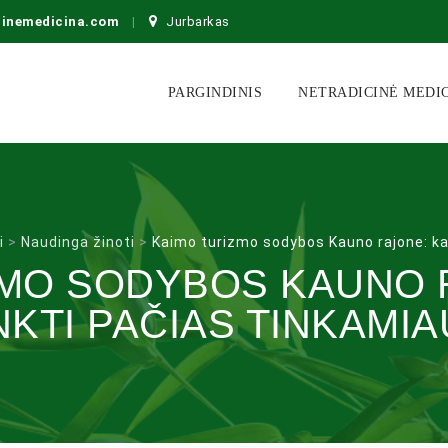
cinemedicina.com
Jurbarkas
Skip
to
PARGINDINIS
NETRADICINĖ MEDI
content
i
>
Naudinga žinoti
>
Kaimo turizmo sodybos Kauno rajone: kai
ZMO SODYBOS KAUNO R
NKTI PAČIAS TINKAMI