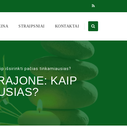
CINA
STRAIPSNIAI
KONTAKTAI
p išsirinkti pačias tinkamiausias?
AJONE: KAIP
AUSIAS?