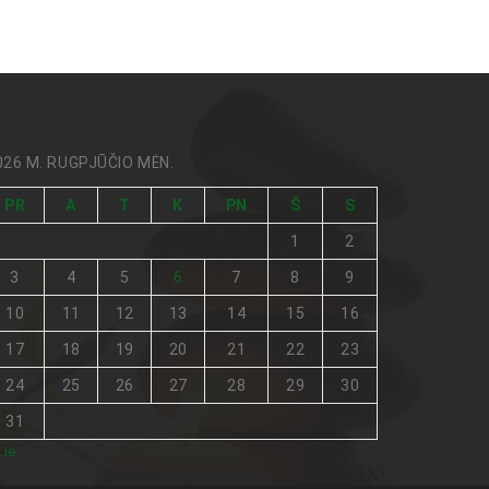
026 M. RUGPJŪČIO MĖN.
PR
A
T
K
PN
Š
S
1
2
3
4
5
6
7
8
9
10
11
12
13
14
15
16
17
18
19
20
21
22
23
24
25
26
27
28
29
30
31
Lie