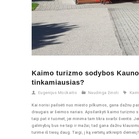
Kaimo turizmo sodybos Kauno r
tinkamiausias?
Eugenijus Mockaitis
Naudinga žinoti
Kaim
Kai norisi pailsėti nuo miesto pilkumos, gana dažnu pa
draugais ar šeimos nariais. Apsilankyti kaimo turizmo s
taip pat ir tuomet, jei minima tam tikra svarbi šventė. J
galimybių bus ne taip ir mažai, tad gana dažnu klausimu
turime iš tiesų daug. Taigi, į ką vertėtų atkreipti dėmesį