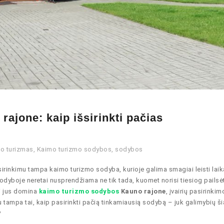
ajone: kaip išsirinkti pačias
o turizmas
,
Kaimo turizmo sodybos
,
sodybos
sirinkimu tampa kaimo turizmo sodyba, kurioje galima smagiai leisti laik
odyboje neretai nusprendžiama ne tik tada, kuomet norisi tiesiog pailsėt
ei jus domina
kaimo turizmo sodybos
Kauno rajone
, įvairių pasirinkim
 tampa tai, kaip pasirinkti pačią tinkamiausią sodybą – juk galimybių š
?