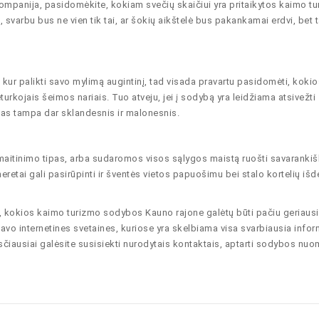
kompanija, pasidomėkite, kokiam svečių skaičiui yra pritaikytos kaimo t
svarbu bus ne vien tik tai, ar šokių aikštelė bus pakankamai erdvi, bet t
i, kur palikti savo mylimą augintinį, tad visada pravartu pasidomėti, koki
urkojais šeimos nariais. Tuo atveju, jei į sodybą yra leidžiama atsivežti
avimas tampa dar sklandesnis ir malonesnis.
aitinimo tipas, arba sudaromos visos sąlygos maistą ruošti savarankišk
retai gali pasirūpinti ir šventės vietos papuošimu bei stalo kortelių išd
ti, kokios kaimo turizmo sodybos Kauno rajone galėtų būti pačiu geriaus
avo internetines svetaines, kuriose yra skelbiama visa svarbiausia infor
asčiausiai galėsite susisiekti nurodytais kontaktais, aptarti sodybos nu