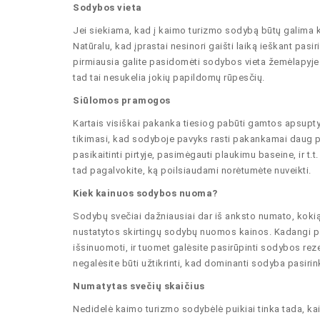
Sodybos vieta
Jei siekiama, kad į kaimo turizmo sodybą būtų galima kuo
Natūralu, kad įprastai nesinori gaišti laiką ieškant pas
pirmiausia galite pasidomėti sodybos vieta žemėlapyje. K
tad tai nesukelia jokių papildomų rūpesčių.
Siūlomos pramogos
Kartais visiškai pakanka tiesiog pabūti gamtos apsuptyje
tikimasi, kad sodyboje pavyks rasti pakankamai daug 
pasikaitinti pirtyje, pasimėgauti plaukimu baseine, ir t.
tad pagalvokite, ką poilsiaudami norėtumėte nuveikti.
Kiek kainuos sodybos nuoma?
Sodybų svečiai dažniausiai dar iš anksto numato, kokią
nustatytos skirtingų sodybų nuomos kainos. Kadangi pasir
išsinuomoti, ir tuomet galėsite pasirūpinti sodybos reze
negalėsite būti užtikrinti, kad dominanti sodyba pasirin
Numatytas svečių skaičius
Nedidelė kaimo turizmo sodybėlė puikiai tinka tada, kai 