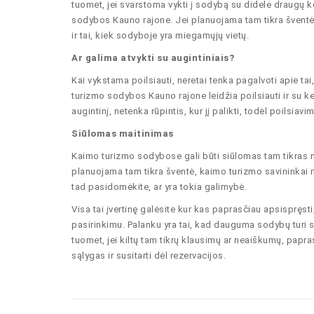
tuomet, jei svarstoma vykti į sodybą su didele draugų 
sodybos Kauno rajone. Jei planuojama tam tikra šventė, 
ir tai, kiek sodyboje yra miegamųjų vietų.
Ar galima atvykti su augintiniais?
Kai vykstama poilsiauti, neretai tenka pagalvoti apie ta
turizmo sodybos Kauno rajone leidžia poilsiauti ir su ket
augintinį, netenka rūpintis, kur jį palikti, todėl poilsi
Siūlomas maitinimas
Kaimo turizmo sodybose gali būti siūlomas tam tikras m
planuojama tam tikra šventė, kaimo turizmo savininkai ne
tad pasidomėkite, ar yra tokia galimybė.
Visa tai įvertinę galėsite kur kas paprasčiau apsispręs
pasirinkimu. Palanku yra tai, kad dauguma sodybų turi s
tuomet, jei kiltų tam tikrų klausimų ar neaiškumų, papr
sąlygas ir susitarti dėl rezervacijos.