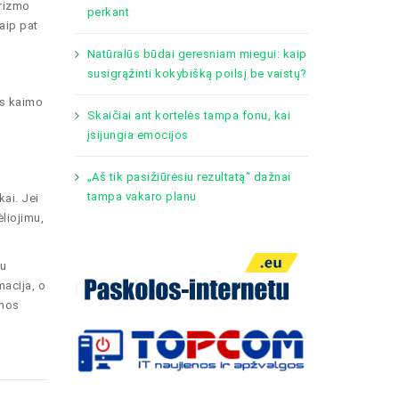
urizmo
perkant
aip pat
Natūralūs būdai geresniam miegui: kaip
susigrąžinti kokybišką poilsį be vaistų?
os kaimo
Skaičiai ant kortelės tampa fonu, kai
įsijungia emocijos
„Aš tik pasižiūrėsiu rezultatą“ dažnai
tampa vakaro planu
ai. Jei
ėliojimu,
iu
macija, o
omos