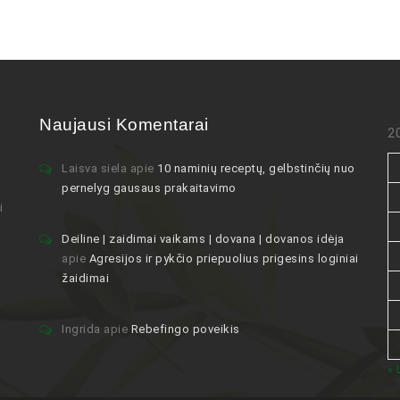
Naujausi Komentarai
2
Laisva siela
apie
10 naminių receptų, gelbstinčių nuo
pernelyg gausaus prakaitavimo
i
Deiline | zaidimai vaikams | dovana | dovanos idėja
apie
Agresijos ir pykčio priepuolius prigesins loginiai
žaidimai
Ingrida
apie
Rebefingo poveikis
« 