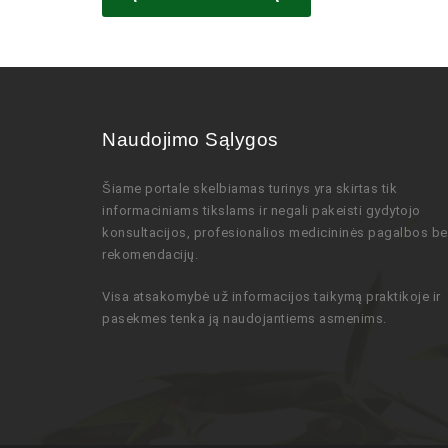
Naudojimo Sąlygos
Šiame portale skelbiamas turinys
yra skirtas tik
informaciniams tikslams ir negali pakeisti gydytojo
konsultacijos,
profesionalios
medicininės pagalbos be
rekomendacijų
.
Visa atsakomybė už informacijos taikymą praktikoje ir
pasekmes tenka ją naudojantiems asmenims.