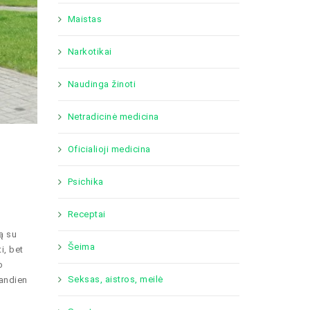
Maistas
Narkotikai
Naudinga žinoti
Netradicinė medicina
Oficialioji medicina
Psichika
Receptai
ą su
Šeima
i, bet
o
Seksas, aistros, meilė
iandien