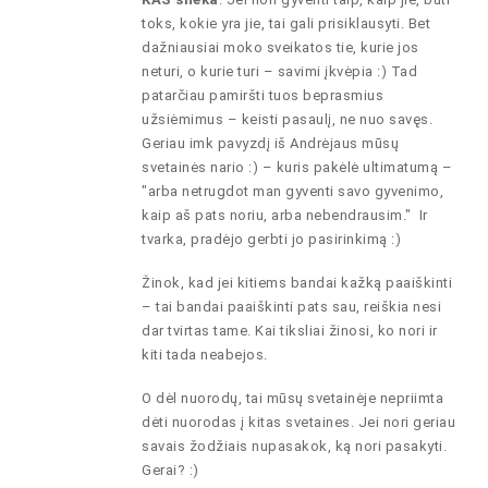
toks, kokie yra jie, tai gali prisiklausyti. Bet
dažniausiai moko sveikatos tie, kurie jos
neturi, o kurie turi – savimi įkvėpia :) Tad
patarčiau pamiršti tuos beprasmius
užsiėmimus – keisti pasaulį, ne nuo savęs.
Geriau imk pavyzdį iš Andrėjaus mūsų
svetainės nario :) – kuris pakėlė ultimatumą –
"arba netrugdot man gyventi savo gyvenimo,
kaip aš pats noriu, arba nebendrausim." Ir
tvarka, pradėjo gerbti jo pasirinkimą :)
Žinok, kad jei kitiems bandai kažką paaiškinti
– tai bandai paaiškinti pats sau, reiškia nesi
dar tvirtas tame. Kai tiksliai žinosi, ko nori ir
kiti tada neabejos.
O dėl nuorodų, tai mūsų svetainėje nepriimta
dėti nuorodas į kitas svetaines. Jei nori geriau
savais žodžiais nupasakok, ką nori pasakyti.
Gerai? :)