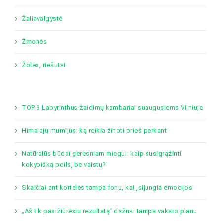
Žaliavalgystė
Žmonės
Žolės, riešutai
TOP 3 Labyrinthus žaidimų kambariai suaugusiems Vilniuje
Himalajų mumijus: ką reikia žinoti prieš perkant
Natūralūs būdai geresniam miegui: kaip susigrąžinti
kokybišką poilsį be vaistų?
Skaičiai ant kortelės tampa fonu, kai įsijungia emocijos
„Aš tik pasižiūrėsiu rezultatą“ dažnai tampa vakaro planu