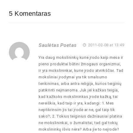
5 Komentaras
Saulėtas Poetas
2011-02-08 at 13:49
Yra daug mokslininkų kurie įrodo kaip mėsa ir
pieno produktai būtini žmogaus organizmui,
ir yra mokslininkai, kurie įrodo atvirkščiai. Tad
moksliniai įrodymai yra tik smalsumo
tenkinimas, arba antra religija, kurios teiginių
patikrinti neįmanoma. Juk jei kažkas teigia,
kad kažkoks mokslininkas įrodė kažką, tai
nereiškia, kad taip ir yra, kadangi: 1. Mes
neptikrinsim jis tai įrodė ar ne, gal taip tik
sako?; 2. Tokius teiginius dažniausiai platina
ne mokslininkai, o žurnalistai, tad gal tokių
mokslininkų išvis nėra? Arba jie to neįrodė?