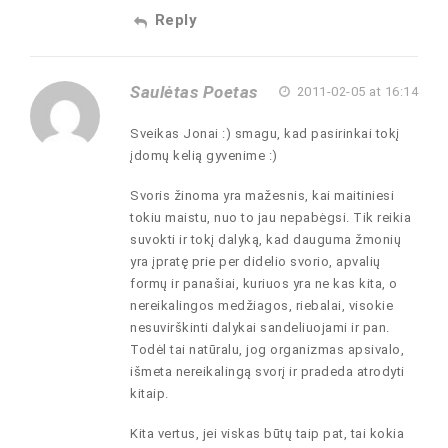
Reply
Saulėtas Poetas
2011-02-05 at 16:14
Sveikas Jonai :) smagu, kad pasirinkai tokį
įdomų kelią gyvenime :)
Svoris žinoma yra mažesnis, kai maitiniesi
tokiu maistu, nuo to jau nepabėgsi. Tik reikia
suvokti ir tokį dalyką, kad dauguma žmonių
yra įpratę prie per didelio svorio, apvalių
formų ir panašiai, kuriuos yra ne kas kita, o
nereikalingos medžiagos, riebalai, visokie
nesuvirškinti dalykai sandeliuojami ir pan.
Todėl tai natūralu, jog organizmas apsivalo,
išmeta nereikalingą svorį ir pradeda atrodyti
kitaip.
Kita vertus, jei viskas būtų taip pat, tai kokia