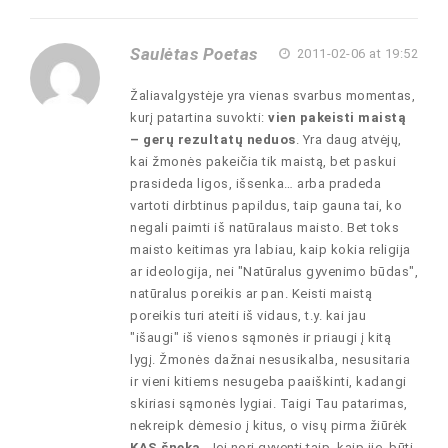
Saulėtas Poetas
2011-02-06 at 19:52
Žaliavalgystėje yra vienas svarbus momentas,
kurį patartina suvokti:
vien pakeisti maistą
– gerų rezultatų neduos
. Yra daug atvėjų,
kai žmonės pakeičia tik maistą, bet paskui
prasideda ligos, išsenka… arba pradeda
vartoti dirbtinus papildus, taip gauna tai, ko
negali paimti iš natūralaus maisto. Bet toks
maisto keitimas yra labiau, kaip kokia religija
ar ideologija, nei "Natūralus gyvenimo būdas",
natūralus poreikis ar pan. Keisti maistą
poreikis turi ateiti iš vidaus, t.y. kai jau
"išaugi" iš vienos sąmonės ir priaugi į kitą
lygį. Žmonės dažnai nesusikalba, nesusitaria
ir vieni kitiems nesugeba paaiškinti, kadangi
skiriasi sąmonės lygiai. Taigi Tau patarimas,
nekreipk dėmesio į kitus, o visų pirma žiūrėk
KAS šneka
. Jei nori gyventi taip, kaip jie, būti