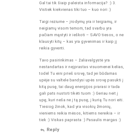
Gal tai tik šiaip paleista informacija? :) 3.
Vistiek kiekvienas tiki tuo – kuo nori :)
Taigi reziume – įrodymų yra ir teigiamų, ir
neigiamų visom temom, tad svarbu yra
pačiam mąstyti ir ieškoti – SAVO tiesos, o ne
klausyti kitų – kas yra gyvenimas ir kaip jį
reikia gyventi.
Tavo pasirinkimas – žaliavalgystė yra
nestandartas ir neįprastas visuomenei kelias,
todėl Tu eini prieš srovę, tad jei būdamas
upėje su valtele bandysi upės srovę pasukti į
kitą pusę, tai daug energijos prarasi ir tada
gali pats nustoti tikėti tuom :) Geriau neit į
upę, kuri neša ne į tą pusę, į kurią Tu nori eiti.
Tiesiog žinok, kad yra visokių žmonių,
vieniems reikia mėsos, kitiems nereikia – ir
tiek :) Viskas paprasta :) Pasaulis margas :)
Reply