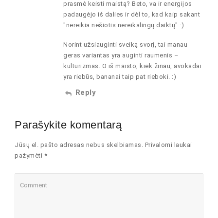
prasmė keisti maistą? Beto, va ir energijos
padaugėjo iš dalies ir dėl to, kad kaip sakant
"nereikia nešiotis nereikalingų daiktų" :)
Norint užsiauginti sveiką svorį, tai manau
geras variantas yra auginti raumenis –
kultūrizmas. O iš maisto, kiek žinau, avokadai
yra riebūs, bananai taip pat rieboki. :)
Reply
Parašykite komentarą
Jūsų el. pašto adresas nebus skelbiamas. Privalomi laukai
pažymėti *