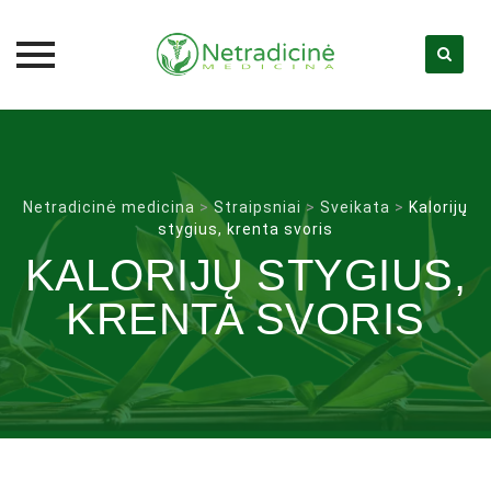
Skip
to
content
Netradicinė medicina
>
Straipsniai
>
Sveikata
>
Kalorijų
stygius, krenta svoris
KALORIJŲ STYGIUS,
KRENTA SVORIS