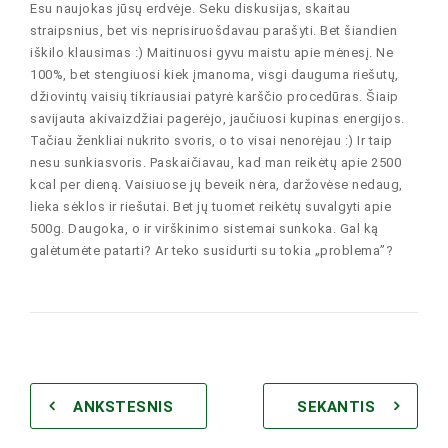
Esu naujokas jūsų erdvėje. Seku diskusijas, skaitau
straipsnius, bet vis neprisiruošdavau parašyti. Bet šiandien
iškilo klausimas :) Maitinuosi gyvu maistu apie mėnesį. Ne
100%, bet stengiuosi kiek įmanoma, visgi dauguma riešutų,
džiovintų vaisių tikriausiai patyrė karščio procedūras. Šiaip
savijauta akivaizdžiai pagerėjo, jaučiuosi kupinas energijos.
Tačiau ženkliai nukrito svoris, o to visai nenorėjau :) Ir taip
nesu sunkiasvoris. Paskaičiavau, kad man reikėtų apie 2500
kcal per dieną. Vaisiuose jų beveik nėra, daržovėse nedaug,
lieka sėklos ir riešutai. Bet jų tuomet reikėtų suvalgyti apie
500g. Daugoka, o ir virškinimo sistemai sunkoka. Gal ką
galėtumėte patarti? Ar teko susidurti su tokia „problema”?
ANKSTESNIS
SEKANTIS