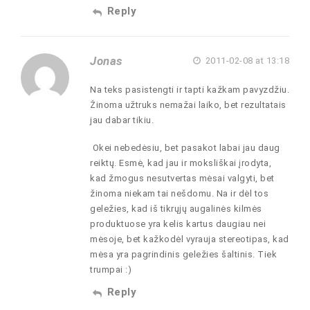
Reply
Jonas
2011-02-08 at 13:18
Na teks pasistengti ir tapti kažkam pavyzdžiu.
Žinoma užtruks nemažai laiko, bet rezultatais
jau dabar tikiu.
Okei nebedėsiu, bet pasakot labai jau daug
reiktų. Esmė, kad jau ir moksliškai įrodyta,
kad žmogus nesutvertas mėsai valgyti, bet
žinoma niekam tai nešdomu. Na ir dėl tos
geležies, kad iš tikrųjų augalinės kilmės
produktuose yra kelis kartus daugiau nei
mėsoje, bet kažkodėl vyrauja stereotipas, kad
mėsa yra pagrindinis geležies šaltinis. Tiek
trumpai :)
Reply