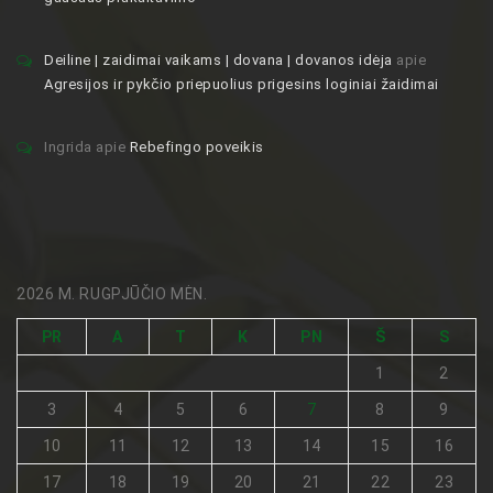
Deiline | zaidimai vaikams | dovana | dovanos idėja
apie
Agresijos ir pykčio priepuolius prigesins loginiai žaidimai
Ingrida
apie
Rebefingo poveikis
2026 M. RUGPJŪČIO MĖN.
PR
A
T
K
PN
Š
S
1
2
3
4
5
6
7
8
9
10
11
12
13
14
15
16
17
18
19
20
21
22
23