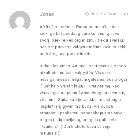
Jonas
2011-02-06 at 11:48
Ačiū už patarimus. Dabar permasčiau šiek
šiek, galbūt per daug sureikšminu tą savo
svorį. Kiek reikės organizmui, tiek ir sversiu,
nes per prievartą valgyti didelius kiekius sėklų
ar riešutų taip pat ne išeitis.
Ir dar klasuimas. Artimieji pastoviai vis bando
atkalbėti nuo žaliavalgystės. Vis sako:
nevalgai mėsos, negauni geležies, bus blogai
:) Bet kaip yra iš tikrųjų? Turiu įtarimą, kad
visavalgiai negauna žymiai daugiau elementų,
vitaminų. Gaila, kad jie visiškai nesistengia
įsigilinti į šį gyvenimo būdą. Vis duodu
straipsnių paskaityti, papasakoju apie savo
pagerėjusią savijautą, bet galų gale lieku
"kvailelis" :) Donkichoto kova su vėjo
malūnais :)