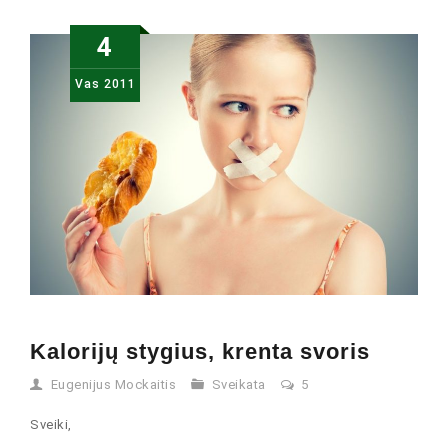
4
Vas
2011
Kalorijų stygius, krenta svoris
Eugenijus Mockaitis
Sveikata
5
Sveiki,