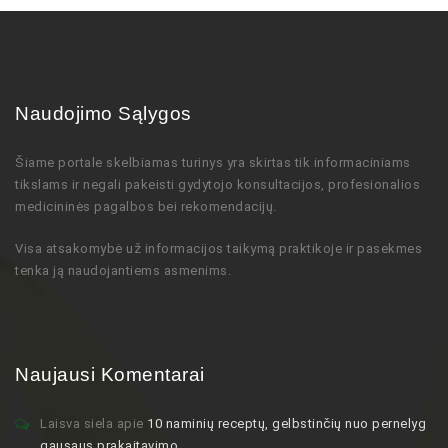
Naudojimo Sąlygos
Šiame portale skelbiamas turinys
yra skirtas tik informaciniams
tikslams ir negali pakeisti gydytojo
konsultacijos,
profesionalios
medicininės pagalbos bei rekomendacijų
.
Visa atsakomybė už informacijos taikymą praktikoje ir pasekmes
tenka ją naudojantiems asmenims.
Naujausi Komentarai
Laisva siela
apie
10 naminių receptų, gelbstinčių nuo pernelyg
gausaus prakaitavimo