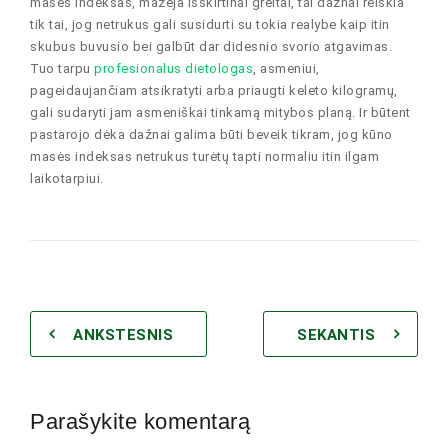
masės indeksas, mažėja išskirtinai greitai, tai dažnai reiškia
tik tai, jog netrukus gali susidurti su tokia realybe kaip itin
skubus buvusio bei galbūt dar didesnio svorio atgavimas.
Tuo tarpu
profesionalus dietologas
, asmeniui,
pageidaujančiam atsikratyti arba priaugti keleto kilogramų,
gali sudaryti jam asmeniškai tinkamą mitybos planą. Ir būtent
pastarojo dėka dažnai galima būti beveik tikram, jog kūno
masės indeksas netrukus turėtų tapti normaliu itin ilgam
laikotarpiui.
ANKSTESNIS
SEKANTIS
Parašykite komentarą