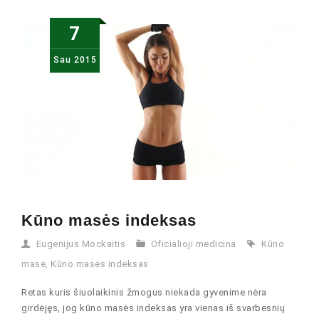
7
Sau
2015
Kūno masės indeksas
Eugenijus Mockaitis
Oficialioji medicina
Kūno
masė
,
Kūno masės indeksas
Retas kuris šiuolaikinis žmogus niekada gyvenime nėra
girdėjęs, jog kūno masės indeksas yra vienas iš svarbesnių