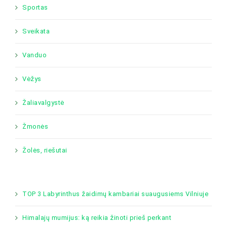
Sportas
Sveikata
Vanduo
Vėžys
Žaliavalgystė
Žmonės
Žolės, riešutai
TOP 3 Labyrinthus žaidimų kambariai suaugusiems Vilniuje
Himalajų mumijus: ką reikia žinoti prieš perkant