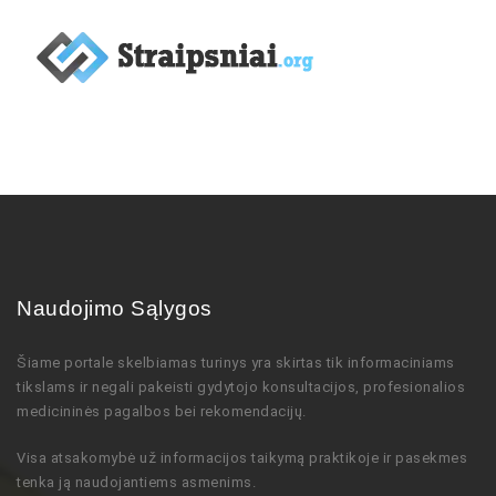
Naudojimo Sąlygos
Šiame portale skelbiamas turinys
yra skirtas tik informaciniams
tikslams ir negali pakeisti gydytojo
konsultacijos,
profesionalios
medicininės pagalbos bei rekomendacijų
.
Visa atsakomybė už informacijos taikymą praktikoje ir pasekmes
tenka ją naudojantiems asmenims.