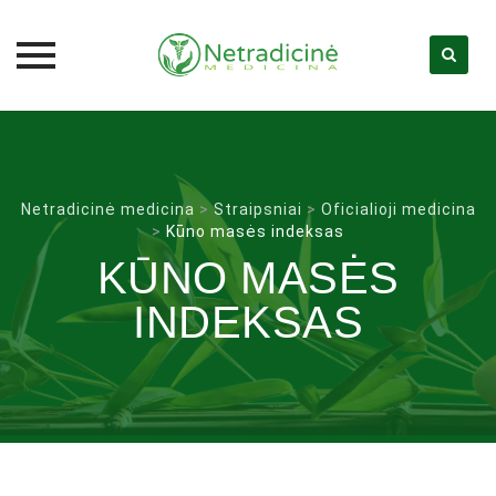
Skip
to
content
Netradicinė medicina
>
Straipsniai
>
Oficialioji medicina
>
Kūno masės indeksas
KŪNO MASĖS
INDEKSAS