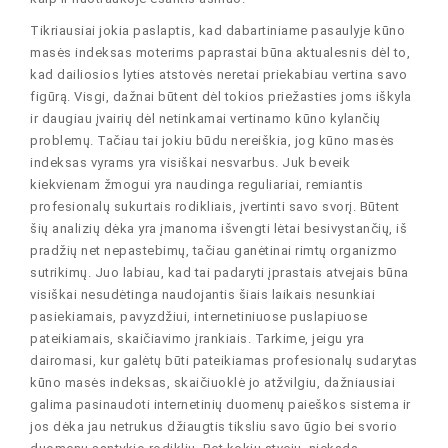
Tikriausiai jokia paslaptis, kad dabartiniame pasaulyje kūno
masės indeksas moterims paprastai būna aktualesnis dėl to,
kad dailiosios lyties atstovės neretai priekabiau vertina savo
figūrą. Visgi, dažnai būtent dėl tokios priežasties joms iškyla
ir daugiau įvairių dėl netinkamai vertinamo kūno kylančių
problemų. Tačiau tai jokiu būdu nereiškia, jog kūno masės
indeksas vyrams yra visiškai nesvarbus. Juk beveik
kiekvienam žmogui yra naudinga reguliariai, remiantis
profesionalų sukurtais rodikliais, įvertinti savo svorį. Būtent
šių analizių dėka yra įmanoma išvengti lėtai besivystančių, iš
pradžių net nepastebimų, tačiau ganėtinai rimtų organizmo
sutrikimų. Juo labiau, kad tai padaryti įprastais atvejais būna
visiškai nesudėtinga naudojantis šiais laikais nesunkiai
pasiekiamais, pavyzdžiui, internetiniuose puslapiuose
pateikiamais, skaičiavimo įrankiais. Tarkime, jeigu yra
dairomasi, kur galėtų būti pateikiamas profesionalų sudarytas
kūno masės indeksas, skaičiuoklė jo atžvilgiu, dažniausiai
galima pasinaudoti internetinių duomenų paieškos sistema ir
jos dėka jau netrukus džiaugtis tiksliu savo ūgio bei svorio