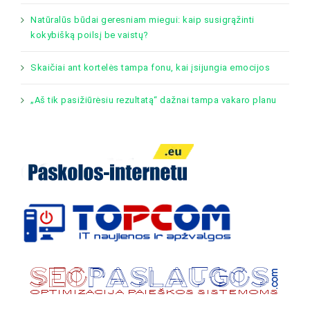
Natūralūs būdai geresniam miegui: kaip susigrąžinti
kokybišką poilsį be vaistų?
Skaičiai ant kortelės tampa fonu, kai įsijungia emocijos
„Aš tik pasižiūrėsiu rezultatą“ dažnai tampa vakaro planu