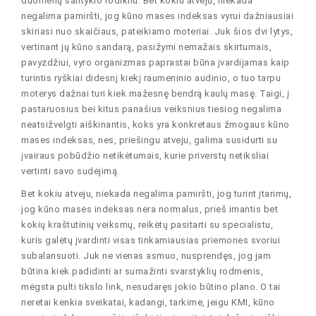
duomenų santykio rodikliu. Bet kokiu atveju, niekada
negalima pamiršti, jog kūno masės indeksas vyrui dažniausiai
skiriasi nuo skaičiaus, pateikiamo moteriai. Juk šios dvi lytys,
vertinant jų kūno sandarą, pasižymi nemažais skirtumais,
pavyzdžiui, vyro organizmas paprastai būna įvardijamas kaip
turintis ryškiai didesnį kiekį raumeninio audinio, o tuo tarpu
moterys dažnai turi kiek mažesnę bendrą kaulų masę. Taigi, į
pastaruosius bei kitus panašius veiksnius tiesiog negalima
neatsižvelgti aiškinantis, koks yra konkretaus žmogaus kūno
mases indeksas, nes, priešingu atveju, galima susidurti su
įvairaus pobūdžio netikėtumais, kurie priverstų netiksliai
vertinti savo sudėjimą.
Bet kokiu atveju, niekada negalima pamiršti, jog turint įtarimų,
jog kūno masės indeksas nėra normalus, prieš imantis bet
kokių kraštutinių veiksmų, reikėtų pasitarti su specialistu,
kuris galėtų įvardinti visas tinkamiausias priemones svoriui
subalansuoti. Juk ne vienas asmuo, nusprendęs, jog jam
būtina kiek padidinti ar sumažinti svarstyklių rodmenis,
mėgsta pulti tikslo link, nesudaręs jokio būtino plano. O tai
neretai kenkia sveikatai, kadangi, tarkime, jeigu KMI, kūno