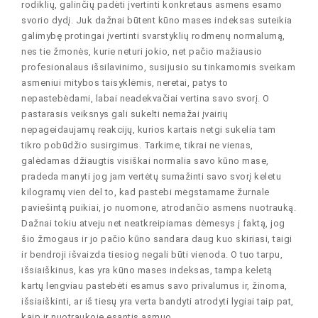
rodiklių, galinčių padėti įvertinti konkretaus asmens esamo
svorio dydį. Juk dažnai būtent kūno mases indeksas suteikia
galimybę protingai įvertinti svarstyklių rodmenų normalumą,
nes tie žmonės, kurie neturi jokio, net pačio mažiausio
profesionalaus išsilavinimo, susijusio su tinkamomis sveikam
asmeniui mitybos taisyklėmis, neretai, patys to
nepastebėdami, labai neadekvačiai vertina savo svorį. O
pastarasis veiksnys gali sukelti nemažai įvairių
nepageidaujamų reakcijų, kurios kartais netgi sukelia tam
tikro pobūdžio susirgimus. Tarkime, tikrai ne vienas,
galėdamas džiaugtis visiškai normalia savo kūno mase,
pradeda manyti jog jam vertėtų sumažinti savo svorį keletu
kilogramų vien dėl to, kad pastebi mėgstamame žurnale
paviešintą puikiai, jo nuomone, atrodančio asmens nuotrauką.
Dažnai tokiu atveju net neatkreipiamas dėmesys į faktą, jog
šio žmogaus ir jo pačio kūno sandara daug kuo skiriasi, taigi
ir bendroji išvaizda tiesiog negali būti vienoda. O tuo tarpu,
išsiaiškinus, kas yra kūno mases indeksas, tampa keletą
kartų lengviau pastebėti esamus savo privalumus ir, žinoma,
išsiaiškinti, ar iš tiesų yra verta bandyti atrodyti lygiai taip pat,
kaip ir nuotraukoje esantis asmuo.