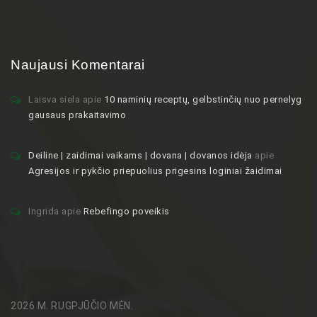
Naujausi Komentarai
Laisva siela
apie
10 naminių receptų, gelbstinčių nuo pernelyg
gausaus prakaitavimo
Deiline | zaidimai vaikams | dovana | dovanos idėja
apie
Agresijos ir pykčio priepuolius prigesins loginiai žaidimai
Ingrida
apie
Rebefingo poveikis
2026 M. RUGPJŪČIO MĖN.