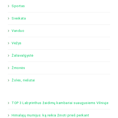
Sportas
Sveikata
Vanduo
Vėžys
Žaliavalgystė
Žmonės
Žolės, riešutai
TOP 3 Labyrinthus žaidimų kambariai suaugusiems Vilniuje
Himalajų mumijus: ką reikia žinoti prieš perkant