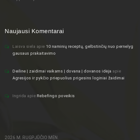
Naujausi Komentarai
Laisva siela
apie
10 naminių receptų, gelbstinčių nuo pernelyg
gausaus prakaitavimo
Deiline | zaidimai vaikams | dovana | dovanos idėja
apie
Agresijos ir pykčio priepuolius prigesins loginiai žaidimai
Ingrida
apie
Rebefingo poveikis
2026 M. RUGPJŪČIO MĖN.