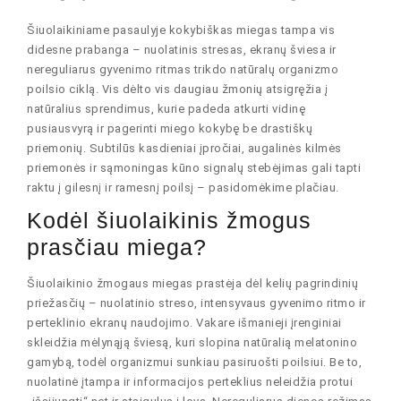
Šiuolaikiniame pasaulyje kokybiškas miegas tampa vis
didesne prabanga – nuolatinis stresas, ekranų šviesa ir
nereguliarus gyvenimo ritmas trikdo natūralų organizmo
poilsio ciklą. Vis dėlto vis daugiau žmonių atsigręžia į
natūralius sprendimus, kurie padeda atkurti vidinę
pusiausvyrą ir pagerinti miego kokybę be drastiškų
priemonių. Subtilūs kasdieniai įpročiai, augalinės kilmės
priemonės ir sąmoningas kūno signalų stebėjimas gali tapti
raktu į gilesnį ir ramesnį poilsį – pasidomėkime plačiau.
Kodėl šiuolaikinis žmogus
prasčiau miega?
Šiuolaikinio žmogaus miegas prastėja dėl kelių pagrindinių
priežasčių – nuolatinio streso, intensyvaus gyvenimo ritmo ir
perteklinio ekranų naudojimo. Vakare išmanieji įrenginiai
skleidžia mėlynąją šviesą, kuri slopina natūralią melatonino
gamybą, todėl organizmui sunkiau pasiruošti poilsiui. Be to,
nuolatinė įtampa ir informacijos perteklius neleidžia protui