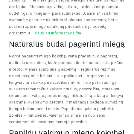
„išsijungti“ net ir atsigulus į lovą. Nereguliarus dienos režimas
dar labiau išbalansuoja vidinį laikrodį, todėl užmigti tampa
sudėtinga, o miegas – paviršutiniškas. „Camelia“ vaistinės
svetainėje galite ne tik rinktis iš plataus asortimento, bet ir
sužinoti apie miego sutrikimų priežastis ir jų poveikį
organizmui –
daugiau informacijos čia
.
Natūralūs būdai pagerinti miegą
Norint pagerinti miego kokybę, verta pradėti nuo paprastų,
natūralių sprendimų, kurie padeda atkurti harmoniją tarp kūno
ir proto. Vienas svarbiausių aspektų – reguliarus režimas:
einant miegoti ir keliantis tuo pačiu metu, organizmas
lengviau prisitaiko prie stabilaus ritmo. Taip pat naudinga
susikurti raminančius vakaro ritualus, pavyzdžiui, atsisakyti
ekranų bent valandą prieš miegą, rinktis šiltą arbatą ar lengvą
skaitymą. Kvėpavimo pratimai ir meditacija padeda sumažinti
įtampą bei nuraminti mintis. Papildomai galima pasitelkti
žoleles – ramunėlės, valerijonas ar melisa nuo seno
vertinamos dėl savo raminamojo poveikio.
Papildų vaidmuo miego kokybei