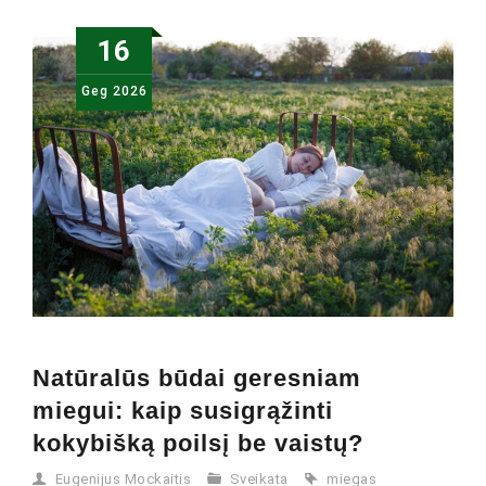
16
Geg
2026
Natūralūs būdai geresniam
miegui: kaip susigrąžinti
kokybišką poilsį be vaistų?
Eugenijus Mockaitis
Sveikata
miegas