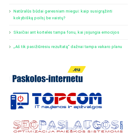
Natūralūs būdai geresniam miegui: kaip susigrąžinti
kokybišką poilsį be vaistų?
Skaičiai ant kortelės tampa fonu, kai įsijungia emocijos
„Aš tik pasižiūrėsiu rezultatą“ dažnai tampa vakaro planu