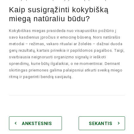
Kaip susigrąžinti kokybišką
miegą natūraliu būdu?
Kokybiškas miegas prasideda nuo visapusiško požiūrio į
savo kasdienius įpročius ir emocinę būseną. Nors natūralūs
metodai – režimas, vakaro ritualai ar žolelės – dažnai duoda
gerų rezultatų, kartais prireikia ir papildomos pagalbos. Taigi,
svarbiausia neignoruoti organizmo signalų ir ieškoti
sprendimų, kurie būtų ilgalaikiai, o ne momentiniai. Derinant
skirtingas priemones galima palaipsniui atkurti sveiką miego
ritmą ir pagerinti bendrą savijautą.
ANKSTESNIS
SEKANTIS