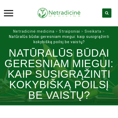
Skip
Netradicinė medicina
>
Straipsniai
>
Sveikata
>
to
Natūralūs būdai geresniam miegui: kaip susigrąžinti
content
kokybišką poilsį be vaistų?
NATŪRALŪS BŪDAI
GERESNIAM MIEGUI:
KAIP SUSIGRĄŽINTI
KOKYBIŠKĄ POILSĮ
BE VAISTŲ?