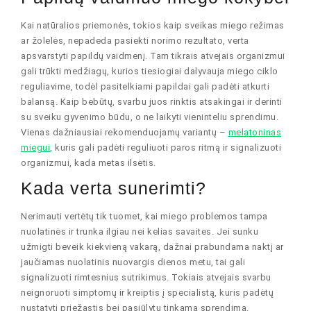
Kai natūralios priemonės, tokios kaip sveikas miego režimas
ar žolelės, nepadeda pasiekti norimo rezultato, verta
apsvarstyti papildų vaidmenį. Tam tikrais atvejais organizmui
gali trūkti medžiagų, kurios tiesiogiai dalyvauja miego ciklo
reguliavime, todėl pasitelkiami papildai gali padėti atkurti
balansą. Kaip bebūtų, svarbu juos rinktis atsakingai ir derinti
su sveiku gyvenimo būdu, o ne laikyti vieninteliu sprendimu.
Vienas dažniausiai rekomenduojamų variantų –
melatoninas
miegui
, kuris gali padėti reguliuoti paros ritmą ir signalizuoti
organizmui, kada metas ilsėtis.
Kada verta sunerimti?
Nerimauti vertėtų tik tuomet, kai miego problemos tampa
nuolatinės ir trunka ilgiau nei kelias savaites. Jei sunku
užmigti beveik kiekvieną vakarą, dažnai prabundama naktį ar
jaučiamas nuolatinis nuovargis dienos metu, tai gali
signalizuoti rimtesnius sutrikimus. Tokiais atvejais svarbu
neignoruoti simptomų ir kreiptis į specialistą, kuris padėtų
nustatyti priežastis bei pasiūlytų tinkamą sprendimą.