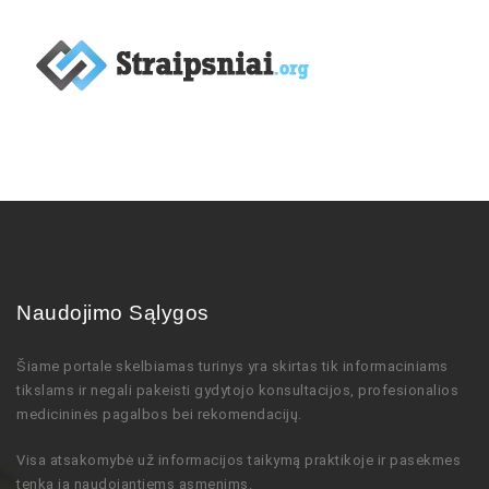
Naudojimo Sąlygos
Šiame portale skelbiamas turinys
yra skirtas tik informaciniams
tikslams ir negali pakeisti gydytojo
konsultacijos,
profesionalios
medicininės pagalbos bei rekomendacijų
.
Visa atsakomybė už informacijos taikymą praktikoje ir pasekmes
tenka ją naudojantiems asmenims.