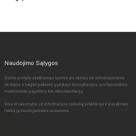
Naudojimo Sąlygos
Šiame portale skelbiamas turinys
yra skirtas tik informaciniams
tikslams ir negali pakeisti gydytojo
konsultacijos,
profesionalios
medicininės pagalbos bei rekomendacijų
.
Visa atsakomybė už informacijos taikymą praktikoje ir pasekmes
tenka ją naudojantiems asmenims.