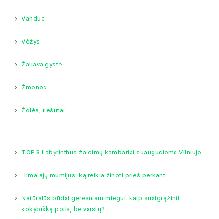
Vanduo
Vėžys
Žaliavalgystė
Žmonės
Žolės, riešutai
TOP 3 Labyrinthus žaidimų kambariai suaugusiems Vilniuje
Himalajų mumijus: ką reikia žinoti prieš perkant
Natūralūs būdai geresniam miegui: kaip susigrąžinti
kokybišką poilsį be vaistų?