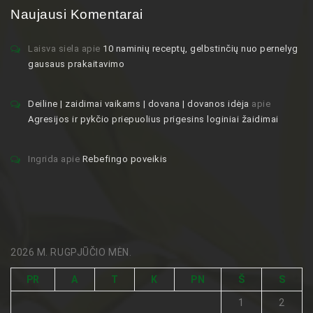
Naujausi Komentarai
Laisva siela
apie
10 naminių receptų, gelbstinčių nuo pernelyg
gausaus prakaitavimo
Deiline | zaidimai vaikams | dovana | dovanos idėja
apie
Agresijos ir pykčio priepuolius prigesins loginiai žaidimai
Ingrida
apie
Rebefingo poveikis
2026 M. RUGPJŪČIO MĖN.
PR
A
T
K
PN
Š
S
1
2