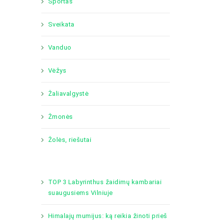
Sportas
Sveikata
Vanduo
Vėžys
Žaliavalgystė
Žmonės
Žolės, riešutai
TOP 3 Labyrinthus žaidimų kambariai
suaugusiems Vilniuje
Himalajų mumijus: ką reikia žinoti prieš