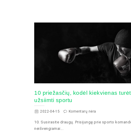
10 priežasčių, kodėl kiekvienas turė
užsiimti sportu
2022-04-15
Komentarų nėra
10. Susirasite draugų. Prisijungę prie sporto koman
neišvengiamai...