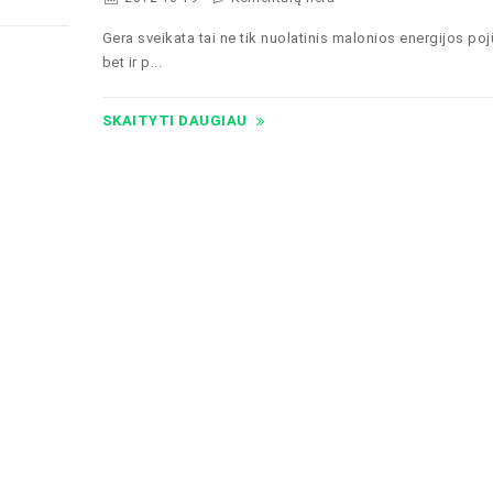
Gera sveikata tai ne tik nuolatinis malonios energijos poj
bet ir p...
SKAITYTI DAUGIAU