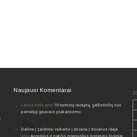
Naujausi Komentarai
2
Laisva siela
apie
10 naminių receptų, gelbstinčių nuo
pernelyg gausaus prakaitavimo
i
Deiline | zaidimai vaikams | dovana | dovanos idėja
apie
Agresijos ir pykčio priepuolius prigesins loginiai