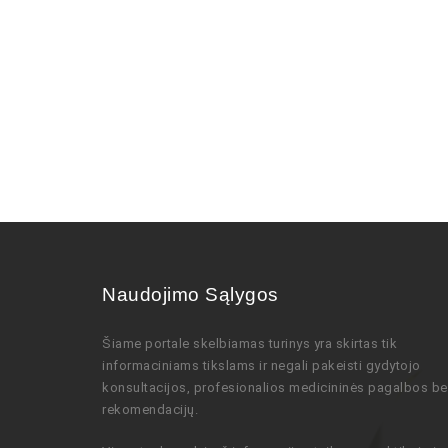
Naudojimo Sąlygos
Šiame portale skelbiamas turinys
yra skirtas tik
informaciniams tikslams ir negali pakeisti gydytojo
konsultacijos,
profesionalios
medicininės pagalbos be
rekomendacijų
.