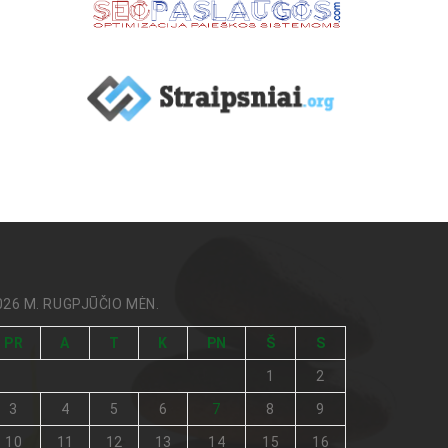
026 M. RUGPJŪČIO MĖN.
PR
A
T
K
PN
Š
S
1
2
3
4
5
6
7
8
9
10
11
12
13
14
15
16