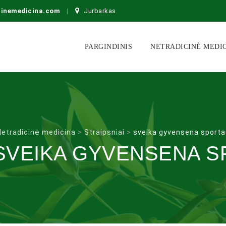
cinemedicina.com
Jurbarkas
Skip
to
PARGINDINIS
NETRADICINĖ MEDI
content
Netradicinė medicina
>
Straipsniai
>
sveika gyvensena sporta
SVEIKA GYVENSENA S