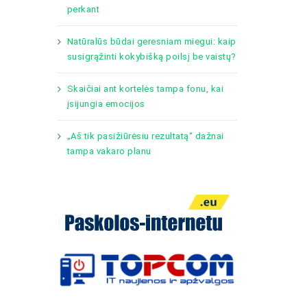
perkant
Natūralūs būdai geresniam miegui: kaip
susigrąžinti kokybišką poilsį be vaistų?
Skaičiai ant kortelės tampa fonu, kai
įsijungia emocijos
„Aš tik pasižiūrėsiu rezultatą“ dažnai
tampa vakaro planu