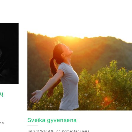
tų
Sveika gyvensena
dos
2012-10-19
Komentarų nėra