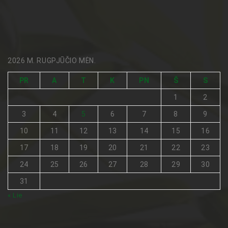
2026 M. RUGPJŪČIO MĖN.
PR
A
T
K
PN
Š
S
1
2
3
4
5
6
7
8
9
10
11
12
13
14
15
16
17
18
19
20
21
22
23
24
25
26
27
28
29
30
31
« Lie