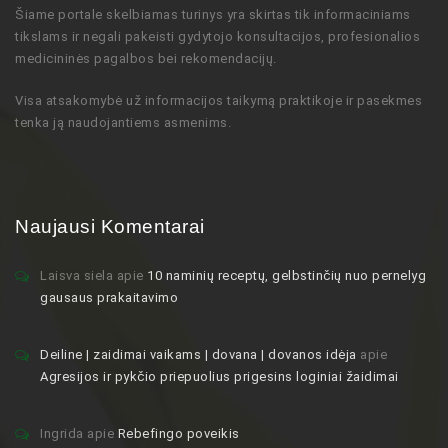
Šiame portale skelbiamas turinys
yra skirtas tik informaciniams
tikslams ir negali pakeisti gydytojo
konsultacijos,
profesionalios
medicininės pagalbos bei rekomendacijų
.
Visa atsakomybė už informacijos taikymą praktikoje ir pasekmes
tenka ją naudojantiems asmenims.
Naujausi Komentarai
Laisva siela
apie
10 naminių receptų, gelbstinčių nuo pernelyg
gausaus prakaitavimo
Deiline | zaidimai vaikams | dovana | dovanos idėja
apie
Agresijos ir pykčio priepuolius prigesins loginiai žaidimai
Ingrida
apie
Rebefingo poveikis