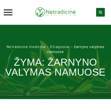
Skip
to
content
Netradicinė medicina
>
Straipsniai
>
žarnyno valymas
namuose
ŽYMA:
ŽARNYNO
VALYMAS NAMUOSE