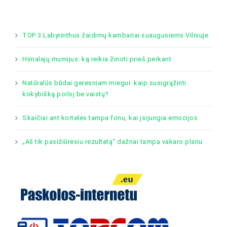
TOP 3 Labyrinthus žaidimų kambariai suaugusiems Vilniuje
Himalajų mumijus: ką reikia žinoti prieš perkant
Natūralūs būdai geresniam miegui: kaip susigrąžinti
kokybišką poilsį be vaistų?
Skaičiai ant kortelės tampa fonu, kai įsijungia emocijos
„Aš tik pasižiūrėsiu rezultatą“ dažnai tampa vakaro planu